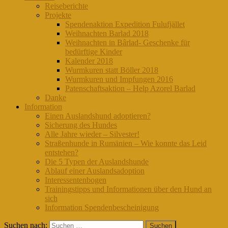
Reiseberichte
Projekte
Spendenaktion Expedition Fulufjället
Weihnachten Barlad 2018
Weihnachten in Bârlad- Geschenke für
bedürftige Kinder
Kalender 2018
Wurmkuren statt Böller 2018
Wurmkuren und Impfungen 2016
Patenschaftsaktion – Help Azorel Barlad
Danke
Information
Einen Auslandshund adoptieren?
Sicherung des Hundes
Alle Jahre wieder – Silvester!
Straßenhunde in Rumänien – Wie konnte das Leid
entstehen?
Die 5 Typen der Auslandshunde
Ablauf einer Auslandsadoption
Interessentenbogen
Trainingstipps und Informationen über den Hund an
sich
Information Spendenbescheinigung
Suchen nach: