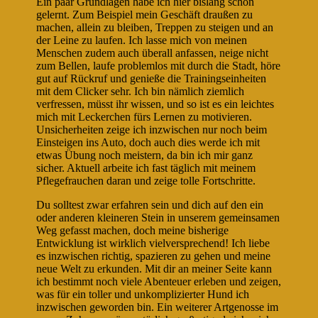
Ein paar Grundlagen habe ich hier bislang schon
gelernt. Zum Beispiel mein Geschäft draußen zu
machen, allein zu bleiben, Treppen zu steigen und an
der Leine zu laufen. Ich lasse mich von meinen
Menschen zudem auch überall anfassen, neige nicht
zum Bellen, laufe problemlos mit durch die Stadt, höre
gut auf Rückruf und genieße die Trainingseinheiten
mit dem Clicker sehr. Ich bin nämlich ziemlich
verfressen, müsst ihr wissen, und so ist es ein leichtes
mich mit Leckerchen fürs Lernen zu motivieren.
Unsicherheiten zeige ich inzwischen nur noch beim
Einsteigen ins Auto, doch auch dies werde ich mit
etwas Übung noch meistern, da bin ich mir ganz
sicher. Aktuell arbeite ich fast täglich mit meinem
Pflegefrauchen daran und zeige tolle Fortschritte.
Du solltest zwar erfahren sein und dich auf den ein
oder anderen kleineren Stein in unserem gemeinsamen
Weg gefasst machen, doch meine bisherige
Entwicklung ist wirklich vielversprechend! Ich liebe
es inzwischen richtig, spazieren zu gehen und meine
neue Welt zu erkunden. Mit dir an meiner Seite kann
ich bestimmt noch viele Abenteuer erleben und zeigen,
was für ein toller und unkomplizierter Hund ich
inzwischen geworden bin. Ein weiterer Artgenosse im