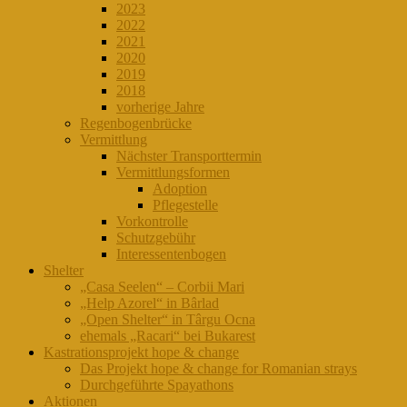
2023
2022
2021
2020
2019
2018
vorherige Jahre
Regenbogenbrücke
Vermittlung
Nächster Transporttermin
Vermittlungsformen
Adoption
Pflegestelle
Vorkontrolle
Schutzgebühr
Interessentenbogen
Shelter
„Casa Seelen“ – Corbii Mari
„Help Azorel“ in Bârlad
„Open Shelter“ in Târgu Ocna
ehemals „Racari“ bei Bukarest
Kastrationsprojekt hope & change
Das Projekt hope & change for Romanian strays
Durchgeführte Spayathons
Aktionen