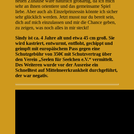
neuen Zuhause wäre natürlich großartig, da ich mich
sehr an ihnen orientiere und das gemeinsame Spiel
liebe. Aber auch als Einzelprinzessin könnte ich sicher
sehr glücklich werden. Jetzt musst nur du bereit sein,
dich auf mich einzulassen und mir die Chance geben,
zu zeigen, was noch alles in mir steckt!
Sindy ist ca. 4 Jahre alt und etwa 45 cm groß. Sie
wird kastriert, entwurmt, entfloht, gechippt und
geimpft mit europäischem Pass gegen eine
Schutzgebühr von 350€ mit Schutzvertrag über
den Verein „Seelen für Seelchen e.V.“ vermittelt.
Des Weiteren wurde vor der Ausreise ein
Schnelltest auf Mittelmeerkrankheit durchgeführt,
der war negativ.