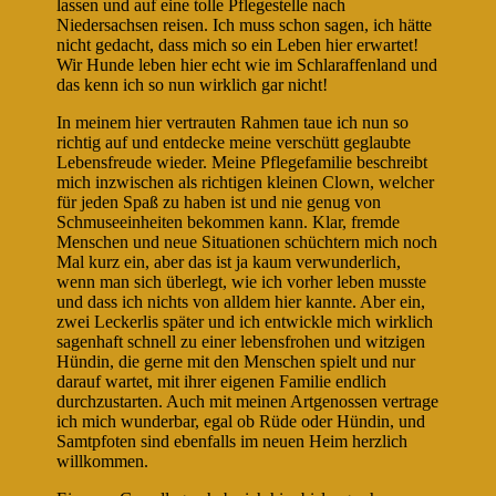
lassen und auf eine tolle Pflegestelle nach
Niedersachsen reisen. Ich muss schon sagen, ich hätte
nicht gedacht, dass mich so ein Leben hier erwartet!
Wir Hunde leben hier echt wie im Schlaraffenland und
das kenn ich so nun wirklich gar nicht!
In meinem hier vertrauten Rahmen taue ich nun so
richtig auf und entdecke meine verschütt geglaubte
Lebensfreude wieder. Meine Pflegefamilie beschreibt
mich inzwischen als richtigen kleinen Clown, welcher
für jeden Spaß zu haben ist und nie genug von
Schmuseeinheiten bekommen kann. Klar, fremde
Menschen und neue Situationen schüchtern mich noch
Mal kurz ein, aber das ist ja kaum verwunderlich,
wenn man sich überlegt, wie ich vorher leben musste
und dass ich nichts von alldem hier kannte. Aber ein,
zwei Leckerlis später und ich entwickle mich wirklich
sagenhaft schnell zu einer lebensfrohen und witzigen
Hündin, die gerne mit den Menschen spielt und nur
darauf wartet, mit ihrer eigenen Familie endlich
durchzustarten. Auch mit meinen Artgenossen vertrage
ich mich wunderbar, egal ob Rüde oder Hündin, und
Samtpfoten sind ebenfalls im neuen Heim herzlich
willkommen.