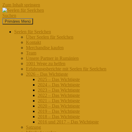
Zum Inhalt springen
Suchen
Primäres Menü
Seelen für Seelchen
Seelen für Seelchen
Über Seelen für Seelchen
Kontakt
Merchandise kaufen
Team
Unsere Partner in Rumänien
1001 Wege zu helfen
Erfahrungsberichte mit Seelen für Seelchen
2026 – Das Wichtigste
2025 – Das Wichtigste
2024 – Das Wichtigste
2023 – Das Wichtigste
2022 – Das Wichtigste
2021 – Das Wichtigste
2020 – Das Wichtigste
2019 – Das Wichtigste
2018 – Das Wichtigste
2016 und 2017 – Das Wichtigste
Satzung