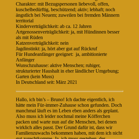
Charakter: mit Bezugspersonen liebevoll, offen,
kuschelbedürftig, beschützend; aktiv; lebhaft; noch
ängstlich bei Neuem; zuweilen bei fremden Männern
territorial
Kinderverträglichkeit: ab ca. 12 Jahren
Artgenossenverträglichkeit: ja, mit Hündinnen besser
als mit Rüden
Katzenverträglichkeit: nein
Jagdinstinkt: ja, hört aber gut auf Rückruf
Für Hundeanfänger geeignet: ja, ambitionierte
Anfänger
Wunschzuhause: aktive Menschen; ruhiger,
strukturierter Haushalt in eher ländlicher Umgebung;
Garten (kein Muss)
In Deutschland seit: März 2021
Hallo, ich bin’s – Bruno! Ich dachte eigentlich, ich
hätte mein Für-immer-Zuhause schon gefunden. Doch
manchmal läuft es im Leben eben anders als geplant.
Also muss ich leider nochmal meine Köfferchen
packen und warte nun auf die Menschen, bei denen
wirklich alles passt. Der Grund dafür ist, dass wir
Familienzuwachs bekommen haben, mit dem ich nicht
gut zurechtkomme. Ja, ich muss gestehen, der