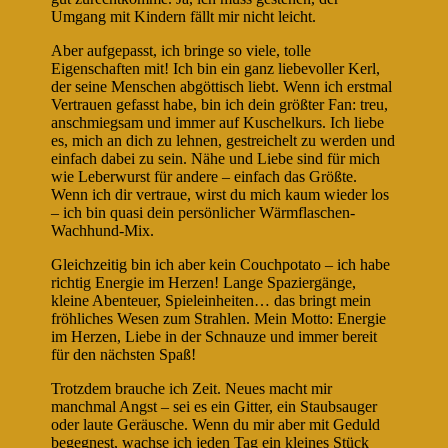
Umgang mit Kindern fällt mir nicht leicht.
Aber aufgepasst, ich bringe so viele, tolle
Eigenschaften mit! Ich bin ein ganz liebevoller Kerl,
der seine Menschen abgöttisch liebt. Wenn ich erstmal
Vertrauen gefasst habe, bin ich dein größter Fan: treu,
anschmiegsam und immer auf Kuschelkurs. Ich liebe
es, mich an dich zu lehnen, gestreichelt zu werden und
einfach dabei zu sein. Nähe und Liebe sind für mich
wie Leberwurst für andere – einfach das Größte.
Wenn ich dir vertraue, wirst du mich kaum wieder los
– ich bin quasi dein persönlicher Wärmflaschen-
Wachhund-Mix.
Gleichzeitig bin ich aber kein Couchpotato – ich habe
richtig Energie im Herzen! Lange Spaziergänge,
kleine Abenteuer, Spieleinheiten… das bringt mein
fröhliches Wesen zum Strahlen. Mein Motto: Energie
im Herzen, Liebe in der Schnauze und immer bereit
für den nächsten Spaß!
Trotzdem brauche ich Zeit. Neues macht mir
manchmal Angst – sei es ein Gitter, ein Staubsauger
oder laute Geräusche. Wenn du mir aber mit Geduld
begegnest, wachse ich jeden Tag ein kleines Stück