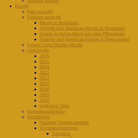
Mitglied werden
Hunde
Pate gesucht!
Zuhause gesucht!
Hunde in Rumänien
Notfelle und Handicap-Hunde in Rumänien
Hunde in Deutschland auf einer Pflegestelle
Notfelle und Handicap-Hunde in Deutschland
Unsere Open Shelter-Hunde
Glücksfelle
2026
2025
2024
2023
2022
2021
2020
2019
2018
vorherige Jahre
Regenbogenbrücke
Vermittlung
Nächster Transporttermin
Vermittlungsformen
Adoption