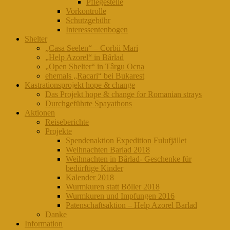
Pflegestelle
Vorkontrolle
Schutzgebühr
Interessentenbogen
Shelter
„Casa Seelen“ – Corbii Mari
„Help Azorel“ in Bârlad
„Open Shelter“ in Târgu Ocna
ehemals „Racari“ bei Bukarest
Kastrationsprojekt hope & change
Das Projekt hope & change for Romanian strays
Durchgeführte Spayathons
Aktionen
Reiseberichte
Projekte
Spendenaktion Expedition Fulufjället
Weihnachten Barlad 2018
Weihnachten in Bârlad- Geschenke für
bedürftige Kinder
Kalender 2018
Wurmkuren statt Böller 2018
Wurmkuren und Impfungen 2016
Patenschaftsaktion – Help Azorel Barlad
Danke
Information