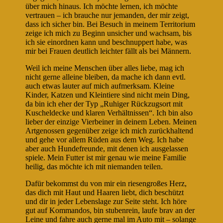
über mich hinaus. Ich möchte lernen, ich möchte
vertrauen – ich brauche nur jemanden, der mir zeigt,
dass ich sicher bin. Bei Besuch in meinem Territorium
zeige ich mich zu Beginn unsicher und wachsam, bis
ich sie einordnen kann und beschnuppert habe, was
mir bei Frauen deutlich leichter fällt als bei Männern.
Weil ich meine Menschen über alles liebe, mag ich
nicht gerne alleine bleiben, da mache ich dann evtl.
auch etwas lauter auf mich aufmerksam. Kleine
Kinder, Katzen und Kleintiere sind nicht mein Ding,
da bin ich eher der Typ „Ruhiger Rückzugsort mit
Kuscheldecke und klaren Verhältnissen“. Ich bin also
lieber der einzige Vierbeiner in deinem Leben. Meinen
Artgenossen gegenüber zeige ich mich zurückhaltend
und gehe vor allem Rüden aus dem Weg. Ich habe
aber auch Hundefreunde, mit denen ich ausgelassen
spiele. Mein Futter ist mir genau wie meine Familie
heilig, das möchte ich mit niemanden teilen.
Dafür bekommst du von mir ein riesengroßes Herz,
das dich mit Haut und Haaren liebt, dich beschützt
und dir in jeder Lebenslage zur Seite steht. Ich höre
gut auf Kommandos, bin stubenrein, laufe brav an der
Leine und fahre auch gerne mal im Auto mit – solange