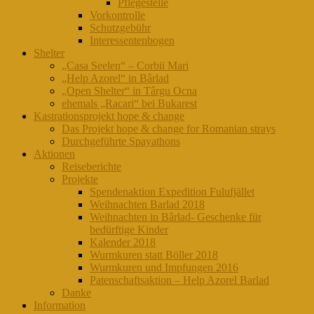
Pflegestelle
Vorkontrolle
Schutzgebühr
Interessentenbogen
Shelter
„Casa Seelen“ – Corbii Mari
„Help Azorel“ in Bârlad
„Open Shelter“ in Târgu Ocna
ehemals „Racari“ bei Bukarest
Kastrationsprojekt hope & change
Das Projekt hope & change for Romanian strays
Durchgeführte Spayathons
Aktionen
Reiseberichte
Projekte
Spendenaktion Expedition Fulufjället
Weihnachten Barlad 2018
Weihnachten in Bârlad- Geschenke für
bedürftige Kinder
Kalender 2018
Wurmkuren statt Böller 2018
Wurmkuren und Impfungen 2016
Patenschaftsaktion – Help Azorel Barlad
Danke
Information