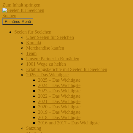
Zum Inhalt springen
Suchen
Primäres Menü
Seelen für Seelchen
Seelen für Seelchen
Über Seelen für Seelchen
Kontakt
Merchandise kaufen
Team
Unsere Partner in Rumänien
1001 Wege zu helfen
Erfahrungsberichte mit Seelen für Seelchen
2026 – Das Wichtigste
2025 – Das Wichtigste
2024 – Das Wichtigste
2023 – Das Wichtigste
2022 – Das Wichtigste
2021 – Das Wichtigste
2020 – Das Wichtigste
2019 – Das Wichtigste
2018 – Das Wichtigste
2016 und 2017 – Das Wichtigste
Satzung