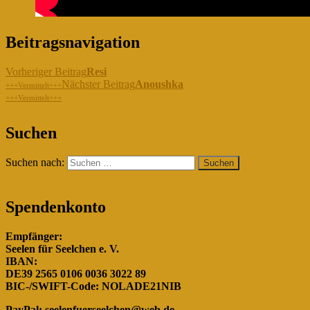
Beitragsnavigation
Vorheriger Beitrag
Resi
Nächster Beitrag
Anoushka
+++Vermittelt+++
+++Vermittelt+++
"Gemeinsam für die Hunde in
Suchen
Rumänien!"
Suchen nach:
Spendenkonto
Empfänger:
Seelen für Seelchen e. V.
IBAN:
DE39 2565 0106 0036 3022 89
BIC-/SWIFT-Code: NOLADE21NIB
PayPal:
seelenfuerseelchen@web.de