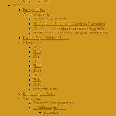
Mitglied werden
Hunde
Pate gesucht!
Zuhause gesucht!
Hunde in Rumänien
Notfelle und Handicap-Hunde in Rumänien
Hunde in Deutschland auf einer Pflegestelle
Notfelle und Handicap-Hunde in Deutschland
Unsere Open Shelter-Hunde
Glücksfelle
2026
2025
2024
2023
2022
2021
2020
2019
2018
vorherige Jahre
Regenbogenbrücke
Vermittlung
Nächster Transporttermin
Vermittlungsformen
Adoption