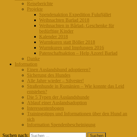
Reiseberichte
Projekte
Spendenaktion Expedition Fulufjället
Weihnachten Barlad 2018
Weihnachten in Bârlad- Geschenke für
bedürftige Kinder
Kalender 2018
Wurmkuren statt Böller 2018
Wurmkuren und Impfungen 2016
Patenschaftsaktion – Help Azorel Barlad
Danke
Information
Einen Auslandshund adoptieren?
Sicherung des Hundes
Alle Jahre wieder – Silvester!
Straßenhunde in Rumänien – Wie konnte das Leid
entstehen?
Die 5 Typen der Auslandshunde
Ablauf einer Auslandsadoption
Interessentenbogen
Trainingstipps und Informationen über den Hund an
sich
Information Spendenbescheinigung
Suchen nach: