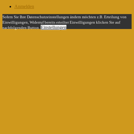
Anmelden
Sofern Sie Ihre Datenschutzeinstellungen ändern möchten z.B. Erteilung von
Einwilligungen, Widerruf bereits erteilter Einwilligungen klicken Sie auf
Einstellungen
nachfolgenden Button.