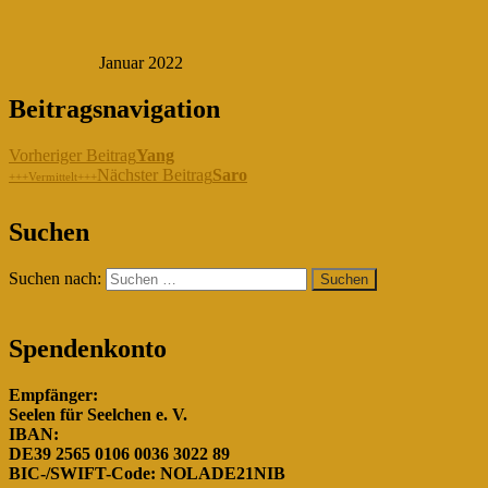
Januar 2022
Beitragsnavigation
Vorheriger Beitrag
Yang
Nächster Beitrag
Saro
+++Vermittelt+++
"Gemeinsam für die Hunde in
Suchen
Rumänien!"
Suchen nach:
Spendenkonto
Empfänger:
Seelen für Seelchen e. V.
IBAN:
DE39 2565 0106 0036 3022 89
BIC-/SWIFT-Code: NOLADE21NIB