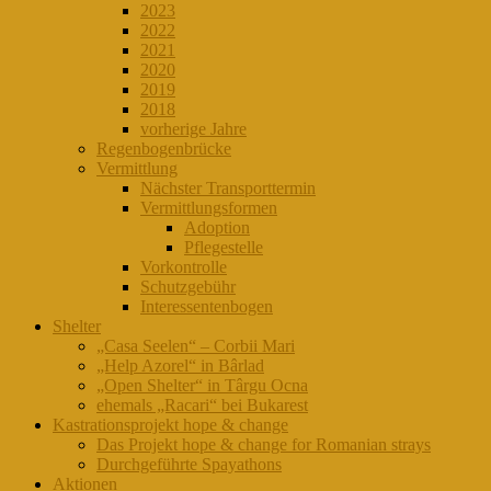
2023
2022
2021
2020
2019
2018
vorherige Jahre
Regenbogenbrücke
Vermittlung
Nächster Transporttermin
Vermittlungsformen
Adoption
Pflegestelle
Vorkontrolle
Schutzgebühr
Interessentenbogen
Shelter
„Casa Seelen“ – Corbii Mari
„Help Azorel“ in Bârlad
„Open Shelter“ in Târgu Ocna
ehemals „Racari“ bei Bukarest
Kastrationsprojekt hope & change
Das Projekt hope & change for Romanian strays
Durchgeführte Spayathons
Aktionen