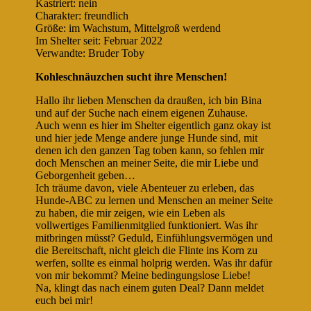
Kastriert: nein
Charakter: freundlich
Größe: im Wachstum, Mittelgroß werdend
Im Shelter seit: Februar 2022
Verwandte: Bruder Toby
Kohleschnäuzchen sucht ihre Menschen!
Hallo ihr lieben Menschen da draußen, ich bin Bina
und auf der Suche nach einem eigenen Zuhause.
Auch wenn es hier im Shelter eigentlich ganz okay ist
und hier jede Menge andere junge Hunde sind, mit
denen ich den ganzen Tag toben kann, so fehlen mir
doch Menschen an meiner Seite, die mir Liebe und
Geborgenheit geben…
Ich träume davon, viele Abenteuer zu erleben, das
Hunde-ABC zu lernen und Menschen an meiner Seite
zu haben, die mir zeigen, wie ein Leben als
vollwertiges Familienmitglied funktioniert. Was ihr
mitbringen müsst? Geduld, Einfühlungsvermögen und
die Bereitschaft, nicht gleich die Flinte ins Korn zu
werfen, sollte es einmal holprig werden. Was ihr dafür
von mir bekommt? Meine bedingungslose Liebe!
Na, klingt das nach einem guten Deal? Dann meldet
euch bei mir!