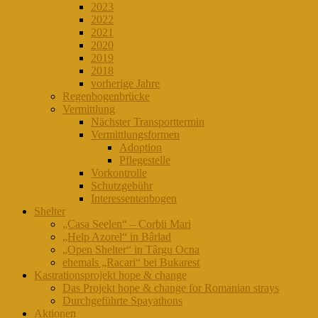
2023
2022
2021
2020
2019
2018
vorherige Jahre
Regenbogenbrücke
Vermittlung
Nächster Transporttermin
Vermittlungsformen
Adoption
Pflegestelle
Vorkontrolle
Schutzgebühr
Interessentenbogen
Shelter
„Casa Seelen“ – Corbii Mari
„Help Azorel“ in Bârlad
„Open Shelter“ in Târgu Ocna
ehemals „Racari“ bei Bukarest
Kastrationsprojekt hope & change
Das Projekt hope & change for Romanian strays
Durchgeführte Spayathons
Aktionen