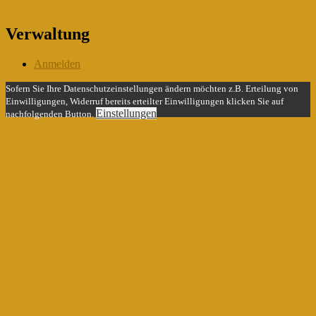
Verwaltung
Anmelden
Sofern Sie Ihre Datenschutzeinstellungen ändern möchten z.B. Erteilung von
Einwilligungen, Widerruf bereits erteilter Einwilligungen klicken Sie auf
Einstellungen
nachfolgenden Button.