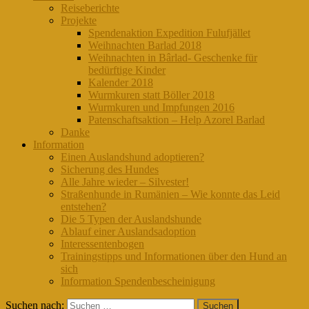
Reiseberichte
Projekte
Spendenaktion Expedition Fulufjället
Weihnachten Barlad 2018
Weihnachten in Bârlad- Geschenke für
bedürftige Kinder
Kalender 2018
Wurmkuren statt Böller 2018
Wurmkuren und Impfungen 2016
Patenschaftsaktion – Help Azorel Barlad
Danke
Information
Einen Auslandshund adoptieren?
Sicherung des Hundes
Alle Jahre wieder – Silvester!
Straßenhunde in Rumänien – Wie konnte das Leid
entstehen?
Die 5 Typen der Auslandshunde
Ablauf einer Auslandsadoption
Interessentenbogen
Trainingstipps und Informationen über den Hund an
sich
Information Spendenbescheinigung
Suchen nach: