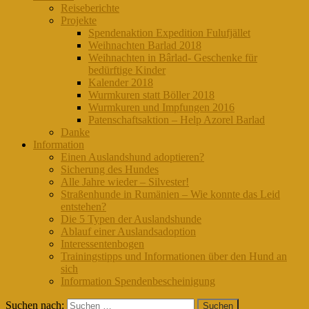
Reiseberichte
Projekte
Spendenaktion Expedition Fulufjället
Weihnachten Barlad 2018
Weihnachten in Bârlad- Geschenke für
bedürftige Kinder
Kalender 2018
Wurmkuren statt Böller 2018
Wurmkuren und Impfungen 2016
Patenschaftsaktion – Help Azorel Barlad
Danke
Information
Einen Auslandshund adoptieren?
Sicherung des Hundes
Alle Jahre wieder – Silvester!
Straßenhunde in Rumänien – Wie konnte das Leid
entstehen?
Die 5 Typen der Auslandshunde
Ablauf einer Auslandsadoption
Interessentenbogen
Trainingstipps und Informationen über den Hund an
sich
Information Spendenbescheinigung
Suchen nach: