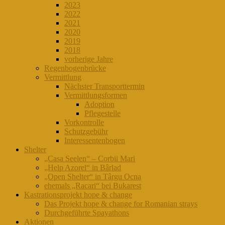
2023
2022
2021
2020
2019
2018
vorherige Jahre
Regenbogenbrücke
Vermittlung
Nächster Transporttermin
Vermittlungsformen
Adoption
Pflegestelle
Vorkontrolle
Schutzgebühr
Interessentenbogen
Shelter
„Casa Seelen“ – Corbii Mari
„Help Azorel“ in Bârlad
„Open Shelter“ in Târgu Ocna
ehemals „Racari“ bei Bukarest
Kastrationsprojekt hope & change
Das Projekt hope & change for Romanian strays
Durchgeführte Spayathons
Aktionen