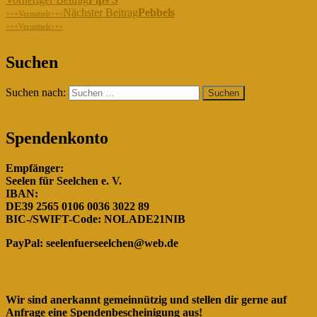
Nächster Beitrag
Pebbels
+++Vermittelt+++
+++Vermittelt+++
"Gemeinsam für die Hunde in
Suchen
Rumänien!"
Suchen nach:
Spendenkonto
Empfänger:
Seelen für Seelchen e. V.
IBAN:
DE39 2565 0106 0036 3022 89
BIC-/SWIFT-Code: NOLADE21NIB
PayPal:
seelenfuerseelchen@web.de
Wir sind anerkannt gemeinnützig und stellen dir gerne auf
Anfrage eine Spendenbescheinigung aus!