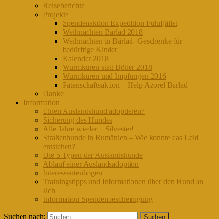
Reiseberichte
Projekte
Spendenaktion Expedition Fulufjället
Weihnachten Barlad 2018
Weihnachten in Bârlad- Geschenke für
bedürftige Kinder
Kalender 2018
Wurmkuren statt Böller 2018
Wurmkuren und Impfungen 2016
Patenschaftsaktion – Help Azorel Barlad
Danke
Information
Einen Auslandshund adoptieren?
Sicherung des Hundes
Alle Jahre wieder – Silvester!
Straßenhunde in Rumänien – Wie konnte das Leid
entstehen?
Die 5 Typen der Auslandshunde
Ablauf einer Auslandsadoption
Interessentenbogen
Trainingstipps und Informationen über den Hund an
sich
Information Spendenbescheinigung
Suchen nach: