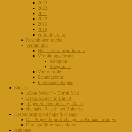
2023
2022
2021
2020
2019
2018
vorherige Jahre
Regenbogenbrücke
Vermittlung
Nächster Transporttermin
Vermittlungsformen
Adoption
Pflegestelle
Vorkontrolle
Schutzgebühr
Interessentenbogen
Shelter
„Casa Seelen“ – Corbii Mari
„Help Azorel“ in Bârlad
„Open Shelter“ in Târgu Ocna
ehemals „Racari“ bei Bukarest
Kastrationsprojekt hope & change
Das Projekt hope & change for Romanian strays
Durchgeführte Spayathons
Aktionen