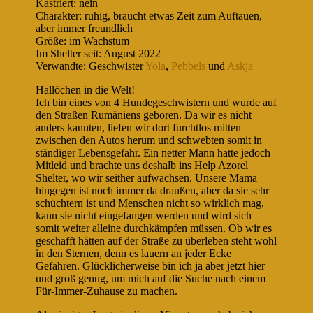
Kastriert: nein
Charakter: ruhig, braucht etwas Zeit zum Auftauen,
aber immer freundlich
Größe: im Wachstum
Im Shelter seit: August 2022
Verwandte: Geschwister
Yola
,
Pebbels
und
Askja
Hallöchen in die Welt!
Ich bin eines von 4 Hundegeschwistern und wurde auf
den Straßen Rumäniens geboren. Da wir es nicht
anders kannten, liefen wir dort furchtlos mitten
zwischen den Autos herum und schwebten somit in
ständiger Lebensgefahr. Ein netter Mann hatte jedoch
Mitleid und brachte uns deshalb ins Help Azorel
Shelter, wo wir seither aufwachsen. Unsere Mama
hingegen ist noch immer da draußen, aber da sie sehr
schüchtern ist und Menschen nicht so wirklich mag,
kann sie nicht eingefangen werden und wird sich
somit weiter alleine durchkämpfen müssen. Ob wir es
geschafft hätten auf der Straße zu überleben steht wohl
in den Sternen, denn es lauern an jeder Ecke
Gefahren. Glücklicherweise bin ich ja aber jetzt hier
und groß genug, um mich auf die Suche nach einem
Für-Immer-Zuhause zu machen.