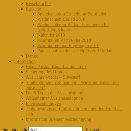
Reiseberichte
Projekte
Spendenaktion Expedition Fulufjället
Weihnachten Barlad 2018
Weihnachten in Bârlad- Geschenke für
bedürftige Kinder
Kalender 2018
Wurmkuren statt Böller 2018
Wurmkuren und Impfungen 2016
Patenschaftsaktion – Help Azorel Barlad
Danke
Information
Einen Auslandshund adoptieren?
Sicherung des Hundes
Alle Jahre wieder – Silvester!
Straßenhunde in Rumänien – Wie konnte das Leid
entstehen?
Die 5 Typen der Auslandshunde
Ablauf einer Auslandsadoption
Interessentenbogen
Trainingstipps und Informationen über den Hund an
sich
Information Spendenbescheinigung
Suchen nach: