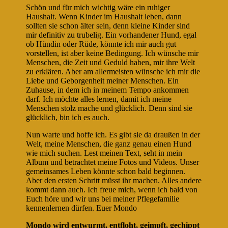
Schön und für mich wichtig wäre ein ruhiger
Haushalt. Wenn Kinder im Haushalt leben, dann
sollten sie schon älter sein, denn kleine Kinder sind
mir definitiv zu trubelig. Ein vorhandener Hund, egal
ob Hündin oder Rüde, könnte ich mir auch gut
vorstellen, ist aber keine Bedingung. Ich wünsche mir
Menschen, die Zeit und Geduld haben, mir ihre Welt
zu erklären. Aber am allermeisten wünsche ich mir die
Liebe und Geborgenheit meiner Menschen. Ein
Zuhause, in dem ich in meinem Tempo ankommen
darf. Ich möchte alles lernen, damit ich meine
Menschen stolz mache und glücklich. Denn sind sie
glücklich, bin ich es auch.
Nun warte und hoffe ich. Es gibt sie da draußen in der
Welt, meine Menschen, die ganz genau einen Hund
wie mich suchen. Lest meinen Text, seht in mein
Album und betrachtet meine Fotos und Videos. Unser
gemeinsames Leben könnte schon bald beginnen.
Aber den ersten Schritt müsst ihr machen. Alles andere
kommt dann auch. Ich freue mich, wenn ich bald von
Euch höre und wir uns bei meiner Pflegefamilie
kennenlernen dürfen. Euer Mondo
Mondo wird entwurmt, entfloht, geimpft, gechippt