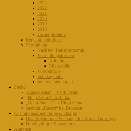
2023
2022
2021
2020
2019
2018
vorherige Jahre
Regenbogenbrücke
Vermittlung
Nächster Transporttermin
Vermittlungsformen
Adoption
Pflegestelle
Vorkontrolle
Schutzgebühr
Interessentenbogen
Shelter
„Casa Seelen“ – Corbii Mari
„Help Azorel“ in Bârlad
„Open Shelter“ in Târgu Ocna
ehemals „Racari“ bei Bukarest
Kastrationsprojekt hope & change
Das Projekt hope & change for Romanian strays
Durchgeführte Spayathons
Aktionen