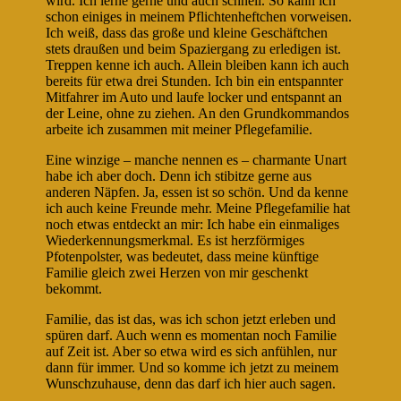
wird. Ich lerne gerne und auch schnell. So kann ich
schon einiges in meinem Pflichtenheftchen vorweisen.
Ich weiß, dass das große und kleine Geschäftchen
stets draußen und beim Spaziergang zu erledigen ist.
Treppen kenne ich auch. Allein bleiben kann ich auch
bereits für etwa drei Stunden. Ich bin ein entspannter
Mitfahrer im Auto und laufe locker und entspannt an
der Leine, ohne zu ziehen. An den Grundkommandos
arbeite ich zusammen mit meiner Pflegefamilie.
Eine winzige – manche nennen es – charmante Unart
habe ich aber doch. Denn ich stibitze gerne aus
anderen Näpfen. Ja, essen ist so schön. Und da kenne
ich auch keine Freunde mehr. Meine Pflegefamilie hat
noch etwas entdeckt an mir: Ich habe ein einmaliges
Wiederkennungsmerkmal. Es ist herzförmiges
Pfotenpolster, was bedeutet, dass meine künftige
Familie gleich zwei Herzen von mir geschenkt
bekommt.
Familie, das ist das, was ich schon jetzt erleben und
spüren darf. Auch wenn es momentan noch Familie
auf Zeit ist. Aber so etwa wird es sich anfühlen, nur
dann für immer. Und so komme ich jetzt zu meinem
Wunschzuhause, denn das darf ich hier auch sagen.