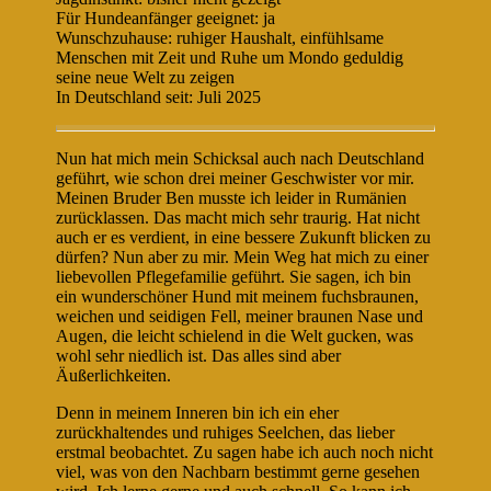
Für Hundeanfänger geeignet: ja
Wunschzuhause: ruhiger Haushalt, einfühlsame
Menschen mit Zeit und Ruhe um Mondo geduldig
seine neue Welt zu zeigen
In Deutschland seit: Juli 2025
Nun hat mich mein Schicksal auch nach Deutschland
geführt, wie schon drei meiner Geschwister vor mir.
Meinen Bruder Ben musste ich leider in Rumänien
zurücklassen. Das macht mich sehr traurig. Hat nicht
auch er es verdient, in eine bessere Zukunft blicken zu
dürfen? Nun aber zu mir. Mein Weg hat mich zu einer
liebevollen Pflegefamilie geführt. Sie sagen, ich bin
ein wunderschöner Hund mit meinem fuchsbraunen,
weichen und seidigen Fell, meiner braunen Nase und
Augen, die leicht schielend in die Welt gucken, was
wohl sehr niedlich ist. Das alles sind aber
Äußerlichkeiten.
Denn in meinem Inneren bin ich ein eher
zurückhaltendes und ruhiges Seelchen, das lieber
erstmal beobachtet. Zu sagen habe ich auch noch nicht
viel, was von den Nachbarn bestimmt gerne gesehen