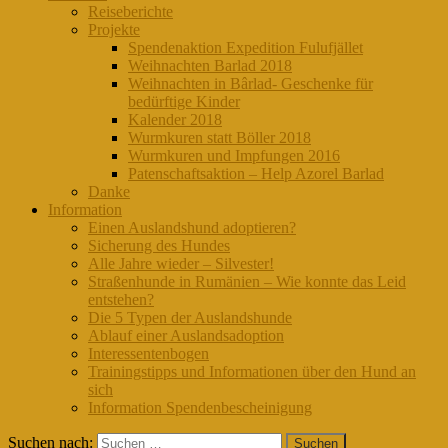
Reiseberichte
Projekte
Spendenaktion Expedition Fulufjället
Weihnachten Barlad 2018
Weihnachten in Bârlad- Geschenke für
bedürftige Kinder
Kalender 2018
Wurmkuren statt Böller 2018
Wurmkuren und Impfungen 2016
Patenschaftsaktion – Help Azorel Barlad
Danke
Information
Einen Auslandshund adoptieren?
Sicherung des Hundes
Alle Jahre wieder – Silvester!
Straßenhunde in Rumänien – Wie konnte das Leid
entstehen?
Die 5 Typen der Auslandshunde
Ablauf einer Auslandsadoption
Interessentenbogen
Trainingstipps und Informationen über den Hund an
sich
Information Spendenbescheinigung
Suchen nach: