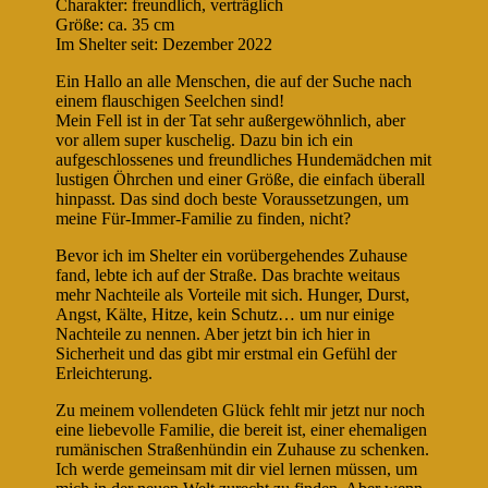
Charakter: freundlich, verträglich
Größe: ca. 35 cm
Im Shelter seit: Dezember 2022
Ein Hallo an alle Menschen, die auf der Suche nach
einem flauschigen Seelchen sind!
Mein Fell ist in der Tat sehr außergewöhnlich, aber
vor allem super kuschelig. Dazu bin ich ein
aufgeschlossenes und freundliches Hundemädchen mit
lustigen Öhrchen und einer Größe, die einfach überall
hinpasst. Das sind doch beste Voraussetzungen, um
meine Für-Immer-Familie zu finden, nicht?
Bevor ich im Shelter ein vorübergehendes Zuhause
fand, lebte ich auf der Straße. Das brachte weitaus
mehr Nachteile als Vorteile mit sich. Hunger, Durst,
Angst, Kälte, Hitze, kein Schutz… um nur einige
Nachteile zu nennen. Aber jetzt bin ich hier in
Sicherheit und das gibt mir erstmal ein Gefühl der
Erleichterung.
Zu meinem vollendeten Glück fehlt mir jetzt nur noch
eine liebevolle Familie, die bereit ist, einer ehemaligen
rumänischen Straßenhündin ein Zuhause zu schenken.
Ich werde gemeinsam mit dir viel lernen müssen, um