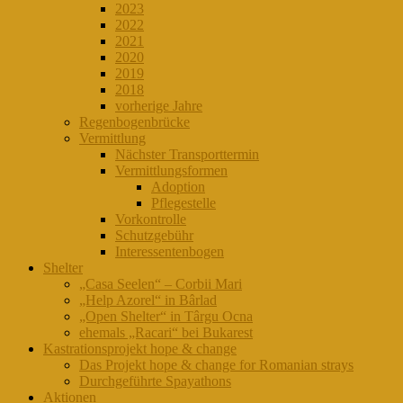
2023
2022
2021
2020
2019
2018
vorherige Jahre
Regenbogenbrücke
Vermittlung
Nächster Transporttermin
Vermittlungsformen
Adoption
Pflegestelle
Vorkontrolle
Schutzgebühr
Interessentenbogen
Shelter
„Casa Seelen“ – Corbii Mari
„Help Azorel“ in Bârlad
„Open Shelter“ in Târgu Ocna
ehemals „Racari“ bei Bukarest
Kastrationsprojekt hope & change
Das Projekt hope & change for Romanian strays
Durchgeführte Spayathons
Aktionen