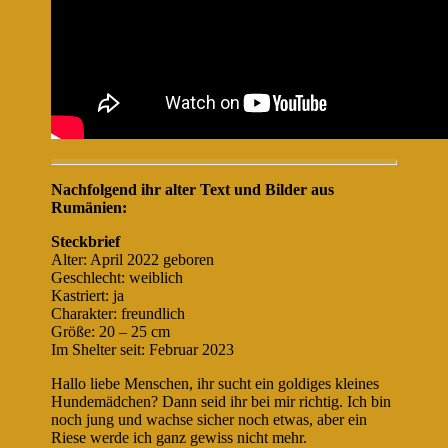
Nachfolgend ihr alter Text und Bilder aus
Rumänien:
Steckbrief
Alter: April 2022 geboren
Geschlecht: weiblich
Kastriert: ja
Charakter: freundlich
Größe: 20 – 25 cm
Im Shelter seit: Februar 2023
Hallo liebe Menschen, ihr sucht ein goldiges kleines
Hundemädchen? Dann seid ihr bei mir richtig. Ich bin
noch jung und wachse sicher noch etwas, aber ein
Riese werde ich ganz gewiss nicht mehr.