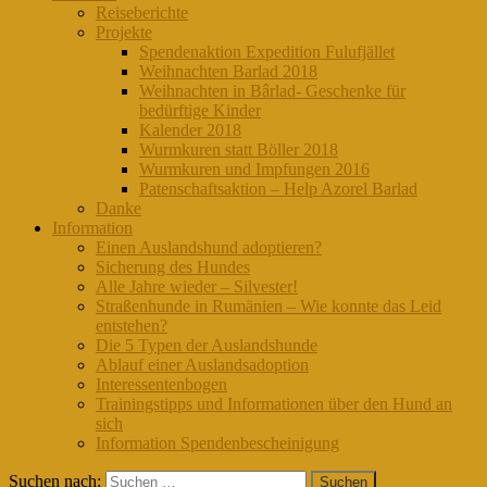
Reiseberichte
Projekte
Spendenaktion Expedition Fulufjället
Weihnachten Barlad 2018
Weihnachten in Bârlad- Geschenke für
bedürftige Kinder
Kalender 2018
Wurmkuren statt Böller 2018
Wurmkuren und Impfungen 2016
Patenschaftsaktion – Help Azorel Barlad
Danke
Information
Einen Auslandshund adoptieren?
Sicherung des Hundes
Alle Jahre wieder – Silvester!
Straßenhunde in Rumänien – Wie konnte das Leid
entstehen?
Die 5 Typen der Auslandshunde
Ablauf einer Auslandsadoption
Interessentenbogen
Trainingstipps und Informationen über den Hund an
sich
Information Spendenbescheinigung
Suchen nach: