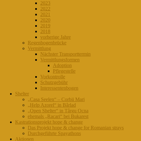
2023
2022
2021
2020
2019
2018
vorherige Jahre
Regenbogenbrücke
Vermittlung
Nächster Transporttermin
Vermittlungsformen
Adoption
Pflegestelle
Vorkontrolle
Schutzgebühr
Interessentenbogen
Shelter
„Casa Seelen“ – Corbii Mari
„Help Azorel“ in Bârlad
„Open Shelter“ in Târgu Ocna
ehemals „Racari“ bei Bukarest
Kastrationsprojekt hope & change
Das Projekt hope & change for Romanian strays
Durchgeführte Spayathons
Aktionen