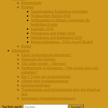
Reiseberichte
Projekte
Spendenaktion Expedition Fulufjället
Weihnachten Barlad 2018
Weihnachten in Bârlad- Geschenke für
bedürftige Kinder
Kalender 2018
Wurmkuren statt Böller 2018
Wurmkuren und Impfungen 2016
Patenschaftsaktion – Help Azorel Barlad
Danke
Information
Einen Auslandshund adoptieren?
Sicherung des Hundes
Alle Jahre wieder – Silvester!
Straßenhunde in Rumänien – Wie konnte das Leid
entstehen?
Die 5 Typen der Auslandshunde
Ablauf einer Auslandsadoption
Interessentenbogen
Trainingstipps und Informationen über den Hund an
sich
Information Spendenbescheinigung
Suchen nach: