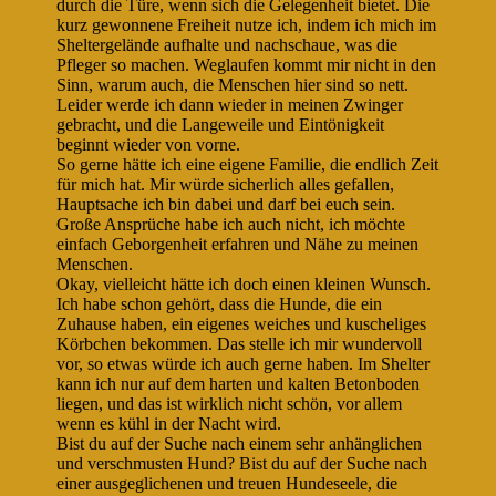
durch die Türe, wenn sich die Gelegenheit bietet. Die
kurz gewonnene Freiheit nutze ich, indem ich mich im
Sheltergelände aufhalte und nachschaue, was die
Pfleger so machen. Weglaufen kommt mir nicht in den
Sinn, warum auch, die Menschen hier sind so nett.
Leider werde ich dann wieder in meinen Zwinger
gebracht, und die Langeweile und Eintönigkeit
beginnt wieder von vorne.
So gerne hätte ich eine eigene Familie, die endlich Zeit
für mich hat.
Mir würde sicherlich alles gefallen,
Hauptsache ich bin dabei und darf bei euch sein.
Große Ansprüche habe ich auch nicht, ich möchte
einfach Geborgenheit erfahren und Nähe zu meinen
Menschen.
Okay, vielleicht hätte ich doch einen kleinen Wunsch.
Ich habe schon gehört, dass die Hunde, die ein
Zuhause haben, ein eigenes weiches und kuscheliges
Körbchen bekommen. Das stelle ich mir wundervoll
vor, so etwas würde ich auch gerne haben. Im Shelter
kann ich nur auf dem harten und kalten Betonboden
liegen, und das ist wirklich nicht schön, vor allem
wenn es kühl in der Nacht wird.
Bist du auf der Suche nach einem sehr anhänglichen
und verschmusten Hund? Bist du auf der Suche nach
einer ausgeglichenen und treuen Hundeseele, die