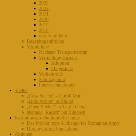
2023
2022
2021
2020
2019
2018
vorherige Jahre
Regenbogenbrücke
Vermittlung
Nächster Transporttermin
Vermittlungsformen
Adoption
Pflegestelle
Vorkontrolle
Schutzgebühr
Interessentenbogen
Shelter
„Casa Seelen“ – Corbii Mari
„Help Azorel“ in Bârlad
„Open Shelter“ in Târgu Ocna
ehemals „Racari“ bei Bukarest
Kastrationsprojekt hope & change
Das Projekt hope & change for Romanian strays
Durchgeführte Spayathons
Aktionen