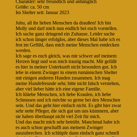
Charakter: sehr freundlich und anhänglich
Größe: ca. 50 cm
Im Shelter seit: Januar 2023
Juhu, all ihr lieben Menschen da draußen! Ich bin
Molly und darf mich nun endlich bei euch vorstellen.
Ich suche ganz dringend ein Zuhause. Leider suche
ich schon länger erfolglos, aber dieses Mal habe ich es
fest im Gefühl, dass mich meine Menschen entdecken
werden.
Ich sage es euch gleich, was mir schwer auf meinem
Herzen liegt und was mich traurig macht. Mir gefällt
es hier in meiner Unterkunft nicht besonders gut. Ich
lebe in einem Zwinger in einem rumänischen Shelter
mit einigen anderen Hunden zusammen. Ich mag
meine Hundefreunde sehr, bitte nicht falsch verstehen,
aber viel lieber hätte ich eine eigene Familie.
Ich liiiiebe Menschen, ich liebe Kraulen, ich liebe
Schmusen und ich möchte so gerne bei den Menschen
sein. Und das geht hier einfach nicht. Es gibt hier zwar
sehr nette Pfleger, die sich gut um uns kümmern, aber
sie haben überhaupt nicht viel Zeit für mich.
Und das macht mich sehr betrübt. Manchmal habe ich
es auch schon geschafft aus meinem Zwinger
auszubrechen. Ich schlüpfe dann einfach ganz schnell