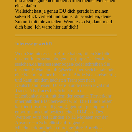
und abends glücklich in den Armen meiner Menschen
einschlafen.
Vielleicht hast ja genau DU dich gerade in meinen
süßen Blick verliebt und kannst dir vorstellen, deine
Zukunft mit mir zu teilen. Wenn es so ist, dann meld
dich bitte! Ich warte hier auf dich!
Interesse geweckt?
Wenn Sie Interesse an Birdie haben, füllen Sie bitte
unseren Interessentenbogen aus (
https://seelen-fuer-
seelchen.de/interessentenbogen/
)oder schreiben Sie
uns eine E-Mail an info@seelen-fuer-seelchen.de oder
eine Nachricht über Facebook. Birdie ist ausreisefertig
und kann mit dem nächsten Transport nach
Deutschland reisen. Unsere Hunde reisen legal mit
Traces. Als Traces bezeichnet man das
Datenbanksystem, mit dem der gesamte Tierverkehr
innerhalb der EU überwacht wird. Die Hunde reisen
kastriert (insofern alt genug), geimpft, gechipt und
entwurmt aus und besitzen einen EU-Pass. Des
Weiteren wird bei Hunden ab 12 Monaten vor der
Ausreise ein Schnelltest auf folgende
Mittelmeerkrankheiten durchgeführt: Borreliose,