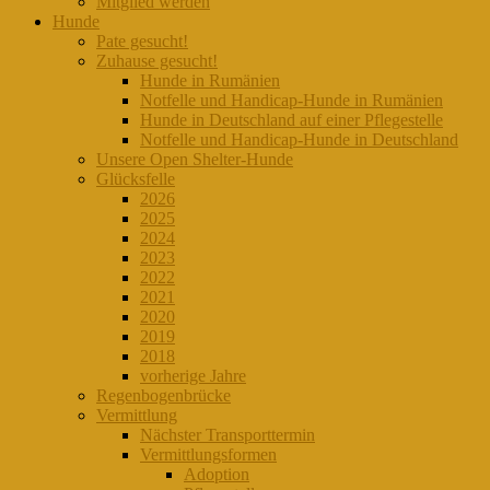
Mitglied werden
Hunde
Pate gesucht!
Zuhause gesucht!
Hunde in Rumänien
Notfelle und Handicap-Hunde in Rumänien
Hunde in Deutschland auf einer Pflegestelle
Notfelle und Handicap-Hunde in Deutschland
Unsere Open Shelter-Hunde
Glücksfelle
2026
2025
2024
2023
2022
2021
2020
2019
2018
vorherige Jahre
Regenbogenbrücke
Vermittlung
Nächster Transporttermin
Vermittlungsformen
Adoption