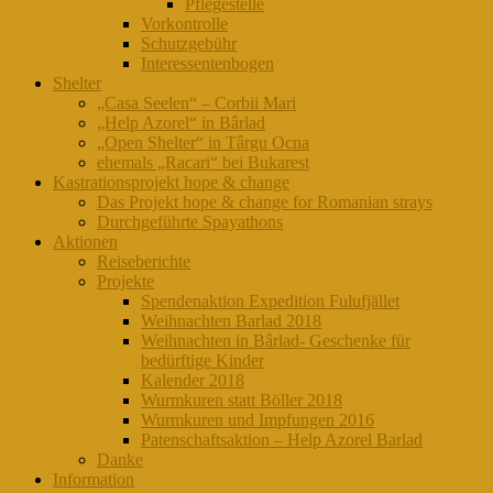
Pflegestelle
Vorkontrolle
Schutzgebühr
Interessentenbogen
Shelter
„Casa Seelen“ – Corbii Mari
„Help Azorel“ in Bârlad
„Open Shelter“ in Târgu Ocna
ehemals „Racari“ bei Bukarest
Kastrationsprojekt hope & change
Das Projekt hope & change for Romanian strays
Durchgeführte Spayathons
Aktionen
Reiseberichte
Projekte
Spendenaktion Expedition Fulufjället
Weihnachten Barlad 2018
Weihnachten in Bârlad- Geschenke für
bedürftige Kinder
Kalender 2018
Wurmkuren statt Böller 2018
Wurmkuren und Impfungen 2016
Patenschaftsaktion – Help Azorel Barlad
Danke
Information