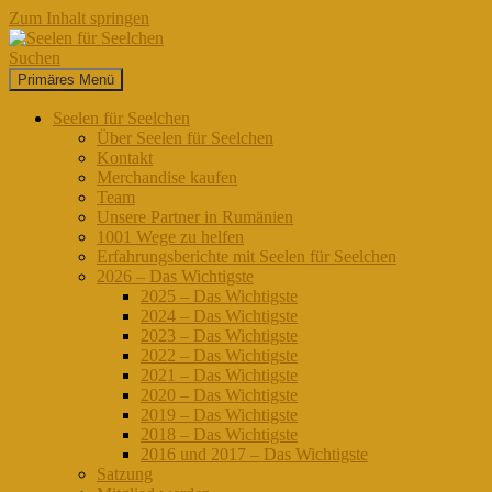
Zum Inhalt springen
Suchen
Primäres Menü
Seelen für Seelchen
Seelen für Seelchen
Über Seelen für Seelchen
Kontakt
Merchandise kaufen
Team
Unsere Partner in Rumänien
1001 Wege zu helfen
Erfahrungsberichte mit Seelen für Seelchen
2026 – Das Wichtigste
2025 – Das Wichtigste
2024 – Das Wichtigste
2023 – Das Wichtigste
2022 – Das Wichtigste
2021 – Das Wichtigste
2020 – Das Wichtigste
2019 – Das Wichtigste
2018 – Das Wichtigste
2016 und 2017 – Das Wichtigste
Satzung