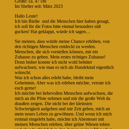
Größe: ca. 47 cm
Im Shelter seit: März 2023
Hallo Leute!
Ich bin Birdie und die Menschen hier haben gesagt,
ich soll für die Fotos bitte einmal besonders süß
gucken! Hat geklappt, würde ich sagen…
Sie meinen, dass würde meine Chance erhöhen, von
den richtigen Menschen entdeckt zu werden.
Menschen, die sich vorstellen können, mir ein
Zuhause zu geben. Mein erstes richtiges Zuhause!
Denn bisher konnte ich nicht wohl behütet
aufwachsen, wie man es sich als Hundekind eigentlich
wünscht.
Was ich schon alles erlebt habe, bleibt mein
Geheimnis. Aber was ich erleben möchte, verrate ich
euch gerne!
Ich möchte bei liebevollen Menschen aufwachsen, die
mich an die Pfote nehmen und mir die große Welt da
draußen zeigen. Die nicht bei der kleinsten
Schwierigkeit aufgeben und mir Zeit geben, mich an
mein neues Leben zu gewöhnen. Und wenn ich mich
erstmal eingelebt habe, möchte ich Abenteuer mit
meinen Menschen erleben, über grüne Wiesen toben