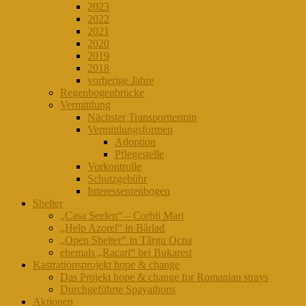
2023
2022
2021
2020
2019
2018
vorherige Jahre
Regenbogenbrücke
Vermittlung
Nächster Transporttermin
Vermittlungsformen
Adoption
Pflegestelle
Vorkontrolle
Schutzgebühr
Interessentenbogen
Shelter
„Casa Seelen“ – Corbii Mari
„Help Azorel“ in Bârlad
„Open Shelter“ in Târgu Ocna
ehemals „Racari“ bei Bukarest
Kastrationsprojekt hope & change
Das Projekt hope & change for Romanian strays
Durchgeführte Spayathons
Aktionen