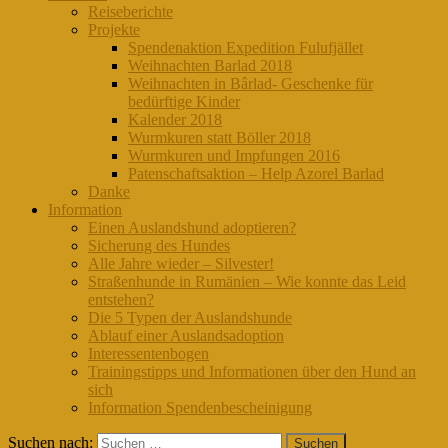
Reiseberichte
Projekte
Spendenaktion Expedition Fulufjället
Weihnachten Barlad 2018
Weihnachten in Bârlad- Geschenke für
bedürftige Kinder
Kalender 2018
Wurmkuren statt Böller 2018
Wurmkuren und Impfungen 2016
Patenschaftsaktion – Help Azorel Barlad
Danke
Information
Einen Auslandshund adoptieren?
Sicherung des Hundes
Alle Jahre wieder – Silvester!
Straßenhunde in Rumänien – Wie konnte das Leid
entstehen?
Die 5 Typen der Auslandshunde
Ablauf einer Auslandsadoption
Interessentenbogen
Trainingstipps und Informationen über den Hund an
sich
Information Spendenbescheinigung
Suchen nach: