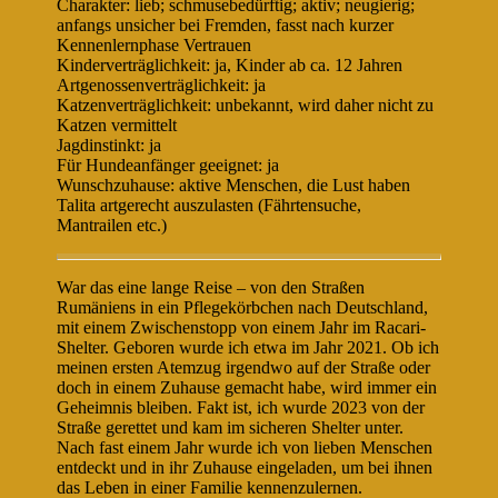
Charakter: lieb; schmusebedürftig; aktiv; neugierig;
anfangs unsicher bei Fremden, fasst nach kurzer
Kennenlernphase Vertrauen
Kinderverträglichkeit: ja, Kinder ab ca. 12 Jahren
Artgenossenverträglichkeit: ja
Katzenverträglichkeit: unbekannt, wird daher nicht zu
Katzen vermittelt
Jagdinstinkt: ja
Für Hundeanfänger geeignet: ja
Wunschzuhause: aktive Menschen, die Lust haben
Talita artgerecht auszulasten (Fährtensuche,
Mantrailen etc.)
War das eine lange Reise – von den Straßen
Rumäniens in ein Pflegekörbchen nach Deutschland,
mit einem Zwischenstopp von einem Jahr im Racari-
Shelter. Geboren wurde ich etwa im Jahr 2021. Ob ich
meinen ersten Atemzug irgendwo auf der Straße oder
doch in einem Zuhause gemacht habe, wird immer ein
Geheimnis bleiben. Fakt ist, ich wurde 2023 von der
Straße gerettet und kam im sicheren Shelter unter.
Nach fast einem Jahr wurde ich von lieben Menschen
entdeckt und in ihr Zuhause eingeladen, um bei ihnen
das Leben in einer Familie kennenzulernen.