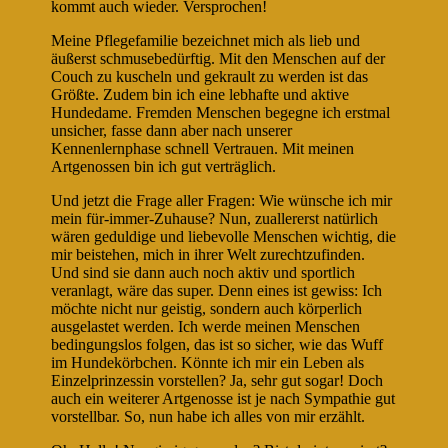
kommt auch wieder. Versprochen!
Meine Pflegefamilie bezeichnet mich als lieb und
äußerst schmusebedürftig. Mit den Menschen auf der
Couch zu kuscheln und gekrault zu werden ist das
Größte. Zudem bin ich eine lebhafte und aktive
Hundedame. Fremden Menschen begegne ich erstmal
unsicher, fasse dann aber nach unserer
Kennenlernphase schnell Vertrauen. Mit meinen
Artgenossen bin ich gut verträglich.
Und jetzt die Frage aller Fragen: Wie wünsche ich mir
mein für-immer-Zuhause? Nun, zuallererst natürlich
wären geduldige und liebevolle Menschen wichtig, die
mir beistehen, mich in ihrer Welt zurechtzufinden.
Und sind sie dann auch noch aktiv und sportlich
veranlagt, wäre das super. Denn eines ist gewiss: Ich
möchte nicht nur geistig, sondern auch körperlich
ausgelastet werden. Ich werde meinen Menschen
bedingungslos folgen, das ist so sicher, wie das Wuff
im Hundekörbchen. Könnte ich mir ein Leben als
Einzelprinzessin vorstellen? Ja, sehr gut sogar! Doch
auch ein weiterer Artgenosse ist je nach Sympathie gut
vorstellbar. So, nun habe ich alles von mir erzählt.