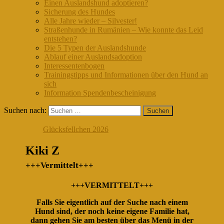
Einen Auslandshund adoptieren?
Sicherung des Hundes
Alle Jahre wieder – Silvester!
Straßenhunde in Rumänien – Wie konnte das Leid
entstehen?
Die 5 Typen der Auslandshunde
Ablauf einer Auslandsadoption
Interessentenbogen
Trainingstipps und Informationen über den Hund an
sich
Information Spendenbescheinigung
Suchen nach:
Glücksfellchen 2026
Kiki Z
+++Vermittelt+++
+++VERMITTELT+++
Falls Sie eigentlich auf der Suche nach einem
Hund sind, der noch keine eigene Familie hat,
dann gehen Sie am besten über das Menü in der