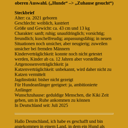
oberen Auswahl. („Hunde“ –> „Zuhause gesucht“)
Steckbrief
Alter: ca. 2021 geboren
Geschlecht: weiblich, kastriert
Größe und Gewicht: ca. 43 cm und 13 kg
Charakter: sanft; ruhig; unaufdringlich; vorsichtig;
freundlich; kuschelfreudig; anpassungsfähig; in neuen
Situationen noch unsicher, aber neugierig; zuweilen
unsicher bei fremden Männern
Kinderverträglichkeit: konnte noch nicht getestet
werden, Kinder ab ca. 12 Jahren aber vorstellbar
Artgenossenverträglichkeit: ja
Katzenverträglichkeit: unbekannt, wird daher nicht zu
Katzen vermittelt
Jagdinstinkt: bisher nicht gezeigt
Für Hundeanfänger geeignet: ja, ambitionierte
Anfänger
Wunschzuhause: geduldige Menschen, die Kiki Zeit
geben, um in Ruhe ankommen zu können
In Deutschland seit: Juli 2025
Hallo Deutschland, ich habe es geschafft und bin
angekommen in einem Land, in dem ein Hund als