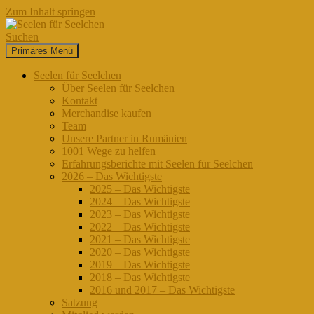
Zum Inhalt springen
Suchen
Primäres Menü
Seelen für Seelchen
Seelen für Seelchen
Über Seelen für Seelchen
Kontakt
Merchandise kaufen
Team
Unsere Partner in Rumänien
1001 Wege zu helfen
Erfahrungsberichte mit Seelen für Seelchen
2026 – Das Wichtigste
2025 – Das Wichtigste
2024 – Das Wichtigste
2023 – Das Wichtigste
2022 – Das Wichtigste
2021 – Das Wichtigste
2020 – Das Wichtigste
2019 – Das Wichtigste
2018 – Das Wichtigste
2016 und 2017 – Das Wichtigste
Satzung