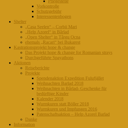
Pflegestelle
Vorkontrolle
Schutzgebühr
Interessentenbogen
Shelter
„Casa Seelen“ – Corbii Mari
„Help Azorel“ in Bârlad
„Open Shelter“ in Târgu Ocna
ehemals „Racari“ bei Bukarest
Kastrationsprojekt hope & change
Das Projekt hope & change for Romanian strays
Durchgeführte Spayathons
Aktionen
Reiseberichte
Projekte
Spendenaktion Expedition Fulufjället
Weihnachten Barlad 2018
Weihnachten in Bârlad- Geschenke für
bedürftige Kinder
Kalender 2018
Wurmkuren statt Böller 2018
Wurmkuren und Impfungen 2016
Patenschaftsaktion – Help Azorel Barlad
Danke
Information