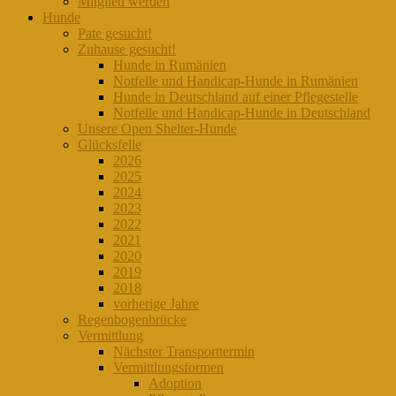
Mitglied werden
Hunde
Pate gesucht!
Zuhause gesucht!
Hunde in Rumänien
Notfelle und Handicap-Hunde in Rumänien
Hunde in Deutschland auf einer Pflegestelle
Notfelle und Handicap-Hunde in Deutschland
Unsere Open Shelter-Hunde
Glücksfelle
2026
2025
2024
2023
2022
2021
2020
2019
2018
vorherige Jahre
Regenbogenbrücke
Vermittlung
Nächster Transporttermin
Vermittlungsformen
Adoption