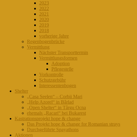
2023
2022
2021
2020
2019
2018
vorherige Jahre
Regenbogenbrücke
Vermittlung
Nächster Transporttermin
Vermittlungsformen
Adoption
Pflegestelle
Vorkontrolle
Schutzgebühr
Interessentenbogen
Shelter
„Casa Seelen“ – Corbii Mari
„Help Azorel“ in Bârlad
„Open Shelter“ in Târgu Ocna
ehemals „Racari“ bei Bukarest
Kastrationsprojekt hope & change
Das Projekt hope & change for Romanian strays
Durchgeführte Spayathons
Aktionen