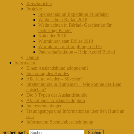
Reiseberichte
Projekte
Spendenaktion Expedition Fulufjället
Weihnachten Barlad 2018
Weihnachten in Bârlad- Geschenke für
bedürftige Kinder
Kalender 2018
Wurmkuren statt Böller 2018
Wurmkuren und Impfungen 2016
Patenschaftsaktion – Help Azorel Barlad
Danke
Information
Einen Auslandshund adoptieren?
Sicherung des Hundes
Alle Jahre wieder – Silvester!
Straßenhunde in Rumänien – Wie konnte das Leid
entstehen?
Die 5 Typen der Auslandshunde
Ablauf einer Auslandsadoption
Interessentenbogen
Trainingstipps und Informationen über den Hund an
sich
Information Spendenbescheinigung
Suchen nach: