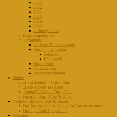
2023
2022
2021
2020
2019
2018
vorherige Jahre
Regenbogenbrücke
Vermittlung
Nächster Transporttermin
Vermittlungsformen
Adoption
Pflegestelle
Vorkontrolle
Schutzgebühr
Interessentenbogen
Shelter
„Casa Seelen“ – Corbii Mari
„Help Azorel“ in Bârlad
„Open Shelter“ in Târgu Ocna
ehemals „Racari“ bei Bukarest
Kastrationsprojekt hope & change
Das Projekt hope & change for Romanian strays
Durchgeführte Spayathons
Aktionen