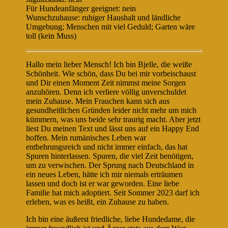
Für Hundeanfänger geeignet: nein
Wunschzuhause: ruhiger Haushalt und ländliche
Umgebung; Menschen mit viel Geduld; Garten wäre
toll (kein Muss)
Hallo mein lieber Mensch! Ich bin Bjelle, die weiße
Schönheit. Wie schön, dass Du bei mir vorbeischaust
und Dir einen Moment Zeit nimmst meine Sorgen
anzuhören. Denn ich verliere völlig unverschuldet
mein Zuhause. Mein Frauchen kann sich aus
gesundheitlichen Gründen leider nicht mehr um mich
kümmern, was uns beide sehr traurig macht. Aber jetzt
liest Du meinen Text und lässt uns auf ein Happy End
hoffen. Mein rumänisches Leben war
entbehrungsreich und nicht immer einfach, das hat
Spuren hinterlassen. Spuren, die viel Zeit benötigen,
um zu verwischen. Der Sprung nach Deutschland in
ein neues Leben, hätte ich mir niemals erträumen
lassen und doch ist er war geworden. Eine liebe
Familie hat mich adoptiert. Seit Sommer 2023 darf ich
erleben, was es heißt, ein Zuhause zu haben.
Ich bin eine äußerst friedliche, liebe Hundedame, die