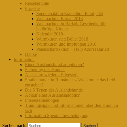
Reiseberichte
Projekte
Spendenaktion Expedition Fulufjället
Weihnachten Barlad 2018
Weihnachten in Bârlad- Geschenke für
bedürftige Kinder
Kalender 2018
Wurmkuren statt Böller 2018
Wurmkuren und Impfungen 2016
Patenschaftsaktion – Help Azorel Barlad
Danke
Information
Einen Auslandshund adoptieren?
Sicherung des Hundes
Alle Jahre wieder – Silvester!
Straßenhunde in Rumänien – Wie konnte das Leid
entstehen?
Die 5 Typen der Auslandshunde
Ablauf einer Auslandsadoption
Interessentenbogen
Trainingstipps und Informationen über den Hund an
sich
Information Spendenbescheinigung
Suchen nach: