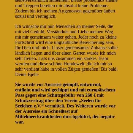
selbstverständlich stubenrein, bleibe problemlos alleine
und Treppen bereiten mir absolut keine Probleme.
Zudem bin ich meinen Artgenossen gegenüber äußert
sozial und verträglich.
Ich wünsche mir nun Menschen an meiner Seite, die
mit viel Geduld, Verständnis und Liebe meinen Weg
mit mir gemeinsam weiter gehen. Jeder noch zu kleine
Fortschritt wird eine unglaubliche Bereicherung sein,
für Dich und mich. Unser gemeinsames Zuhause sollte
ländlich liegen und über einen Garten würde ich mich
sehr freuen. Lass uns zusammen ein starkes Team
werden und diese schöne Hundewelt, die ich mir so
sehr verdient habe in vollen Zügen genießen! Bis bald,
Deine Bjelle
Sie wurde vor Ausreise geimpft, entwurmt,
entfloht und wird gechippt und mit europäischem
Pass gegen eine Schutzgebühr von 260 € mit
Schutzvertrag über den Verein „Seelen für
Seelchen e.V.“ vermittelt. Des Weiteren wurde vor
der Ausreise ein Schnelltest auf
Mittelmeerkrankheiten durchgeführt, der negativ
war.