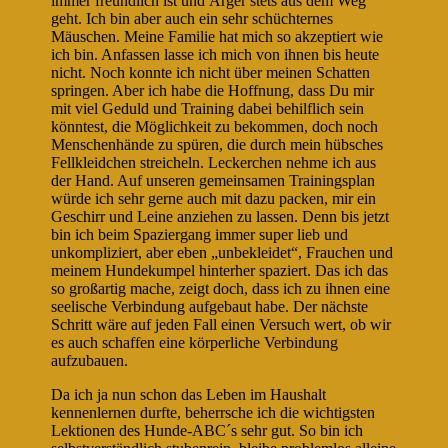
immer freundlich ist und Ärger stets aus dem Weg
geht. Ich bin aber auch ein sehr schüchternes
Mäuschen. Meine Familie hat mich so akzeptiert wie
ich bin. Anfassen lasse ich mich von ihnen bis heute
nicht. Noch konnte ich nicht über meinen Schatten
springen. Aber ich habe die Hoffnung, dass Du mir
mit viel Geduld und Training dabei behilflich sein
könntest, die Möglichkeit zu bekommen, doch noch
Menschenhände zu spüren, die durch mein hübsches
Fellkleidchen streicheln. Leckerchen nehme ich aus
der Hand. Auf unseren gemeinsamen Trainingsplan
würde ich sehr gerne auch mit dazu packen, mir ein
Geschirr und Leine anziehen zu lassen. Denn bis jetzt
bin ich beim Spaziergang immer super lieb und
unkompliziert, aber eben „unbekleidet“, Frauchen und
meinem Hundekumpel hinterher spaziert. Das ich das
so großartig mache, zeigt doch, dass ich zu ihnen eine
seelische Verbindung aufgebaut habe. Der nächste
Schritt wäre auf jeden Fall einen Versuch wert, ob wir
es auch schaffen eine körperliche Verbindung
aufzubauen.
Da ich ja nun schon das Leben im Haushalt
kennenlernen durfte, beherrsche ich die wichtigsten
Lektionen des Hunde-ABC´s sehr gut. So bin ich