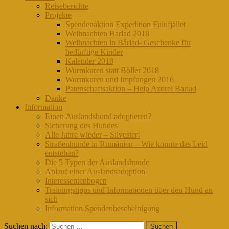
Reiseberichte
Projekte
Spendenaktion Expedition Fulufjället
Weihnachten Barlad 2018
Weihnachten in Bârlad- Geschenke für
bedürftige Kinder
Kalender 2018
Wurmkuren statt Böller 2018
Wurmkuren und Impfungen 2016
Patenschaftsaktion – Help Azorel Barlad
Danke
Information
Einen Auslandshund adoptieren?
Sicherung des Hundes
Alle Jahre wieder – Silvester!
Straßenhunde in Rumänien – Wie konnte das Leid
entstehen?
Die 5 Typen der Auslandshunde
Ablauf einer Auslandsadoption
Interessentenbogen
Trainingstipps und Informationen über den Hund an
sich
Information Spendenbescheinigung
Suchen nach: