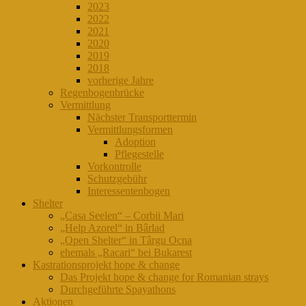
2023
2022
2021
2020
2019
2018
vorherige Jahre
Regenbogenbrücke
Vermittlung
Nächster Transporttermin
Vermittlungsformen
Adoption
Pflegestelle
Vorkontrolle
Schutzgebühr
Interessentenbogen
Shelter
„Casa Seelen“ – Corbii Mari
„Help Azorel“ in Bârlad
„Open Shelter“ in Târgu Ocna
ehemals „Racari“ bei Bukarest
Kastrationsprojekt hope & change
Das Projekt hope & change for Romanian strays
Durchgeführte Spayathons
Aktionen