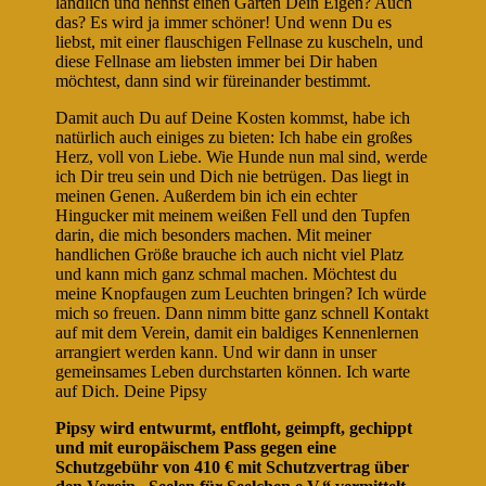
ländlich und nennst einen Garten Dein Eigen? Auch
das? Es wird ja immer schöner! Und wenn Du es
liebst, mit einer flauschigen Fellnase zu kuscheln, und
diese Fellnase am liebsten immer bei Dir haben
möchtest, dann sind wir füreinander bestimmt.
Damit auch Du auf Deine Kosten kommst, habe ich
natürlich auch einiges zu bieten: Ich habe ein großes
Herz, voll von Liebe. Wie Hunde nun mal sind, werde
ich Dir treu sein und Dich nie betrügen. Das liegt in
meinen Genen. Außerdem bin ich ein echter
Hingucker mit meinem weißen Fell und den Tupfen
darin, die mich besonders machen. Mit meiner
handlichen Größe brauche ich auch nicht viel Platz
und kann mich ganz schmal machen. Möchtest du
meine Knopfaugen zum Leuchten bringen? Ich würde
mich so freuen. Dann nimm bitte ganz schnell Kontakt
auf mit dem Verein, damit ein baldiges Kennenlernen
arrangiert werden kann. Und wir dann in unser
gemeinsames Leben durchstarten können. Ich warte
auf Dich. Deine Pipsy
Pipsy wird entwurmt, entfloht, geimpft, gechippt
und mit europäischem Pass gegen eine
Schutzgebühr von 410 € mit Schutzvertrag über