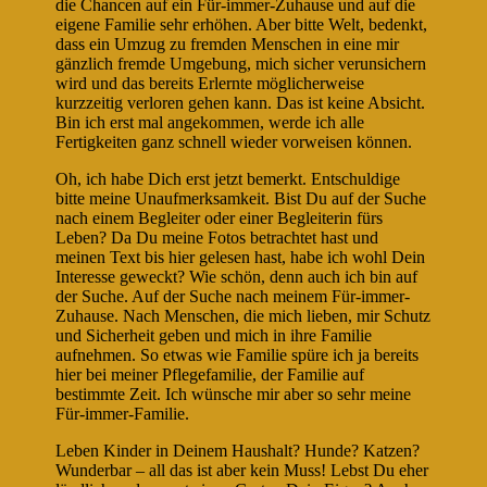
die Chancen auf ein Für-immer-Zuhause und auf die
eigene Familie sehr erhöhen. Aber bitte Welt, bedenkt,
dass ein Umzug zu fremden Menschen in eine mir
gänzlich fremde Umgebung, mich sicher verunsichern
wird und das bereits Erlernte möglicherweise
kurzzeitig verloren gehen kann. Das ist keine Absicht.
Bin ich erst mal angekommen, werde ich alle
Fertigkeiten ganz schnell wieder vorweisen können.
Oh, ich habe Dich erst jetzt bemerkt. Entschuldige
bitte meine Unaufmerksamkeit. Bist Du auf der Suche
nach einem Begleiter oder einer Begleiterin fürs
Leben? Da Du meine Fotos betrachtet hast und
meinen Text bis hier gelesen hast, habe ich wohl Dein
Interesse geweckt? Wie schön, denn auch ich bin auf
der Suche. Auf der Suche nach meinem Für-immer-
Zuhause. Nach Menschen, die mich lieben, mir Schutz
und Sicherheit geben und mich in ihre Familie
aufnehmen. So etwas wie Familie spüre ich ja bereits
hier bei meiner Pflegefamilie, der Familie auf
bestimmte Zeit. Ich wünsche mir aber so sehr meine
Für-immer-Familie.
Leben Kinder in Deinem Haushalt? Hunde? Katzen?
Wunderbar – all das ist aber kein Muss! Lebst Du eher