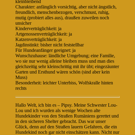
kleinbleibend
Charakter: anfänglich vorsichtig, aber nicht ängstlich,
freundlich, menschenbezogen, verschmust, ruhig,
mutig (probiert alles aus), draußen zuweilen noch
unsicher
Kinderverträglichkeit: ja
Artgenossenverträglichkeit: ja
Katzenverträglichkeit: ja
Jagdinstinkt: bisher nicht feststellbar
Für Hundeanfänger geeignet: ja
Wunschzuhause: ländliche Umgebung; eine Familie,
wo sie nur wenig alleine bleiben muss und man dies
gleichzeitig sehr kleinschrittig mit ihr übt; eingezäunter
Garten und Ersthund wären schön (sind aber kein
Muss)
Besonderheit: leichter Unterbiss, Wolfskralle hinten
rechts
Hallo Welt, ich bin es – Pipsy. Meine Schwester Lou-
Lou und ich wurden als wenige Wochen alte
Hundekinder von den Straßen Rumäniens gerettet und
in den sicheren Shelter gebracht. Das war unser
Glück, denn auf den Straßen lauern Gefahren, die ein
Hundekind noch gar nicht einschätzen kann. Nicht nur