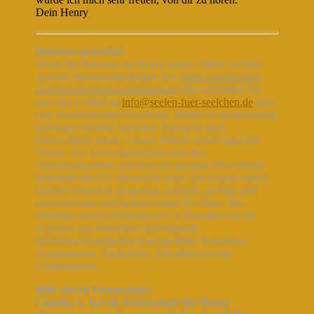
Dein Henry
Interesse geweckt?
Wenn Sie Interesse an Henry haben, füllen Sie bitte
unseren Interessentenbogen aus (
https://seelen-fuer-
seelchen.de/interessentenbogen/
)oder schreiben Sie
uns eine E-Mail an
info@seelen-fuer-seelchen.de
oder
eine Nachricht über Facebook. Henry ist ausreisefertig
und kann mit dem nächsten Transport nach
Deutschland reisen. Unsere Hunde reisen legal mit
Traces. Als Traces bezeichnet man das
Datenbanksystem, mit dem der gesamte Tierverkehr
innerhalb der EU überwacht wird. Die Hunde reisen
kastriert (insofern alt genug), geimpft, gechipt und
entwurmt aus und besitzen einen EU-Pass. Des
Weiteren wird bei Hunden ab 12 Monaten vor der
Ausreise ein Schnelltest auf folgende
Mittelmeerkrankheiten durchgeführt: Borreliose,
Anaplasmose, Ehrlichiose, Dirofilariose und
Leishmaniose.
Hilfe durch Patenschaft:
Claudia V. hat die Patenschaft für Henry