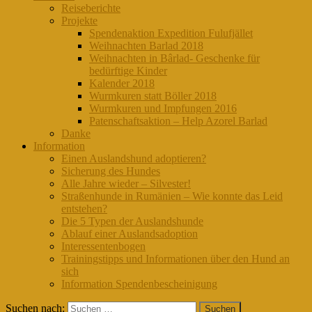
Reiseberichte
Projekte
Spendenaktion Expedition Fulufjället
Weihnachten Barlad 2018
Weihnachten in Bârlad- Geschenke für
bedürftige Kinder
Kalender 2018
Wurmkuren statt Böller 2018
Wurmkuren und Impfungen 2016
Patenschaftsaktion – Help Azorel Barlad
Danke
Information
Einen Auslandshund adoptieren?
Sicherung des Hundes
Alle Jahre wieder – Silvester!
Straßenhunde in Rumänien – Wie konnte das Leid
entstehen?
Die 5 Typen der Auslandshunde
Ablauf einer Auslandsadoption
Interessentenbogen
Trainingstipps und Informationen über den Hund an
sich
Information Spendenbescheinigung
Suchen nach: