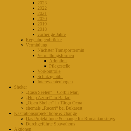
2023
2022
2021
2020
2019
2018
vorherige Jahre
Regenbogenbrücke
Vermittlung
Nächster Transporttermin
Vermittlungsformen
Adoption
Pflegestelle
Vorkontrolle
Schutzgebühr
Interessentenbogen
Shelter
„Casa Seelen“ – Corbii Mari
„Help Azorel“ in Bârlad
„Open Shelter“ in Târgu Ocna
ehemals „Racari“ bei Bukarest
Kastrationsprojekt hope & change
Das Projekt hope & change for Romanian strays
Durchgeführte Spayathons
Aktionen