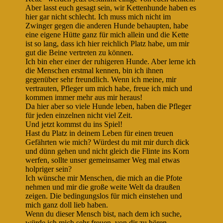
Aber lasst euch gesagt sein, wir Kettenhunde haben es
hier gar nicht schlecht. Ich muss mich nicht im
Zwinger gegen die anderen Hunde behaupten, habe
eine eigene Hütte ganz für mich allein und die Kette
ist so lang, dass ich hier reichlich Platz habe, um mir
gut die Beine vertreten zu können.
Ich bin eher einer der ruhigeren Hunde. Aber lerne ich
die Menschen erstmal kennen, bin ich ihnen
gegenüber sehr freundlich. Wenn ich meine, mir
vertrauten, Pfleger um mich habe, freue ich mich und
kommen immer mehr aus mir heraus!
Da hier aber so viele Hunde leben, haben die Pfleger
für jeden einzelnen nicht viel Zeit.
Und jetzt kommst du ins Spiel!
Hast du Platz in deinem Leben für einen treuen
Gefährten wie mich? Würdest du mit mir durch dick
und dünn gehen und nicht gleich die Flinte ins Korn
werfen, sollte unser gemeinsamer Weg mal etwas
holpriger sein?
Ich wünsche mir Menschen, die mich an die Pfote
nehmen und mir die große weite Welt da draußen
zeigen. Die bedingungslos für mich einstehen und
mich ganz doll lieb haben.
Wenn du dieser Mensch bist, nach dem ich suche,
würde ich mich sehr freuen, von dir zu hören.