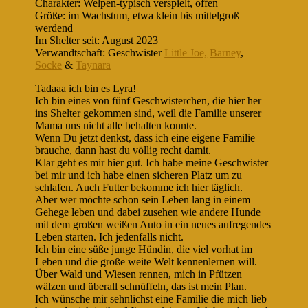
Charakter: Welpen-typisch verspielt, offen
Größe: im Wachstum, etwa klein bis mittelgroß
werdend
Im Shelter seit: August 2023
Verwandtschaft: Geschwister
Little Joe,
Barney
,
Socke
&
Taynara
Tadaaa ich bin es Lyra!
Ich bin eines von fünf Geschwisterchen, die hier her
ins Shelter gekommen sind, weil die Familie unserer
Mama uns nicht alle behalten konnte.
Wenn Du jetzt denkst, dass ich eine eigene Familie
brauche, dann hast du völlig recht damit.
Klar geht es mir hier gut. Ich habe meine Geschwister
bei mir und ich habe einen sicheren Platz um zu
schlafen. Auch Futter bekomme ich hier täglich.
Aber wer möchte schon sein Leben lang in einem
Gehege leben und dabei zusehen wie andere Hunde
mit dem großen weißen Auto in ein neues aufregendes
Leben starten. Ich jedenfalls nicht.
Ich bin eine süße junge Hündin, die viel vorhat im
Leben und die große weite Welt kennenlernen will.
Über Wald und Wiesen rennen, mich in Pfützen
wälzen und überall schnüffeln, das ist mein Plan.
Ich wünsche mir sehnlichst eine Familie die mich lieb