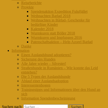
Reiseberichte
Projekte
Spendenaktion Expedition Fulufjället
Weihnachten Barlad 2018
Weihnachten in Bârlad- Geschenke für
bedürftige Kinder
Kalender 2018
Wurmkuren statt Böller 2018
Wurmkuren und Impfungen 2016
Patenschaftsaktion – Help Azorel Barlad
Danke
Information
Einen Auslandshund adoptieren?
Sicherung des Hundes
Alle Jahre wieder – Silvester!
Straßenhunde in Rumänien – Wie konnte das Leid
entstehen?
Die 5 Typen der Auslandshunde
Ablauf einer Auslandsadoption
Interessentenbogen
Trainingstipps und Informationen über den Hund an
sich
Information Spendenbescheinigung
Suchen nach: