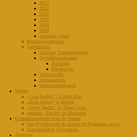
2023
2022
2021
2020
2019
2018
vorherige Jahre
Regenbogenbrücke
Vermittlung
Nächster Transporttermin
Vermittlungsformen
Adoption
Pflegestelle
Vorkontrolle
Schutzgebühr
Interessentenbogen
Shelter
„Casa Seelen“ – Corbii Mari
„Help Azorel“ in Bârlad
„Open Shelter“ in Târgu Ocna
ehemals „Racari“ bei Bukarest
Kastrationsprojekt hope & change
Das Projekt hope & change for Romanian strays
Durchgeführte Spayathons
Aktionen