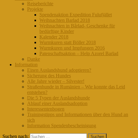
Reiseberichte
Projekte
Spendenaktion Expedition Fulufjället
Weihnachten Barlad 2018
Weihnachten in Bârlad- Geschenke für
bedürftige Kinder
Kalender 2018
Wurmkuren statt Böller 2018
Wurmkuren und Impfungen 2016
Patenschaftsaktion – Help Azorel Barlad
Danke
Information
Einen Auslandshund adoptieren?
Sicherung des Hundes
Alle Jahre wieder – Silvester!
Straßenhunde in Rumänien – Wie konnte das Leid
entstehen?
Die 5 Typen der Auslandshunde
Ablauf einer Auslandsadoption
Interessentenbogen
Trainingstipps und Informationen über den Hund an
sich
Information Spendenbescheinigung
Suchen nach: