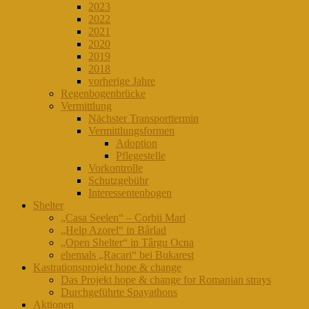
2023
2022
2021
2020
2019
2018
vorherige Jahre
Regenbogenbrücke
Vermittlung
Nächster Transporttermin
Vermittlungsformen
Adoption
Pflegestelle
Vorkontrolle
Schutzgebühr
Interessentenbogen
Shelter
„Casa Seelen“ – Corbii Mari
„Help Azorel“ in Bârlad
„Open Shelter“ in Târgu Ocna
ehemals „Racari“ bei Bukarest
Kastrationsprojekt hope & change
Das Projekt hope & change for Romanian strays
Durchgeführte Spayathons
Aktionen