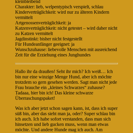
kleinbleibend
Charakter: lieb, welpentypisch verspielt, schlau
Kinderverträglichkeit: wird nur zu älteren Kindern
vermittelt
Artgenossenverträglichkeit: ja
Katzenverträglichkeit: nicht getestet – wird daher nicht
zu Katzen vermittelt
Jagdinstinkt: bisher nicht festgestellt
Für Hundeanfänger geeignet: ja
Wunschzuhause: liebevolle Menschen mit ausreichend
Zeit für die Erziehung eines Junghundes
Hallo ihr da draußen! Seht ihr mich? Ich weiß… Ich
bin nur eine winzige Menge Hund, aber ich möchte
trotzdem so gern gesehen werden. Sagt man nicht jede
Frau brauche ein „kleines Schwarzes“ zuhause?
Tadaaa, hier bin ich! Das kleine schwarze
Überraschungspaket!
Was ich aber jetzt schon sagen kann, ist, dass ich super
süß bin, aber das sieht man ja, oder? Super schlau bin
ich auch. Ich habe sofort verstanden, dass man sich
hinsetzen und lieb gucken muss, wenn man etwas
möchte. Und andere Hunde mag ich auch. Am