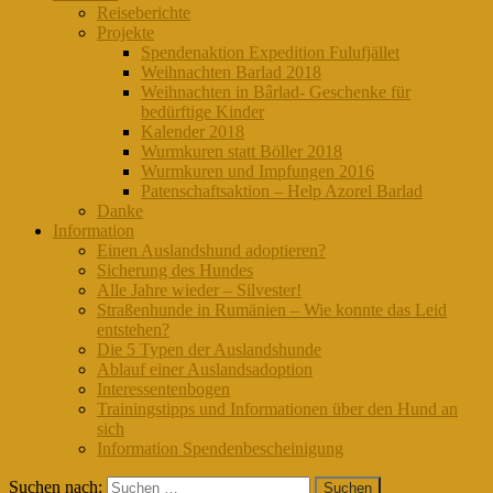
Reiseberichte
Projekte
Spendenaktion Expedition Fulufjället
Weihnachten Barlad 2018
Weihnachten in Bârlad- Geschenke für
bedürftige Kinder
Kalender 2018
Wurmkuren statt Böller 2018
Wurmkuren und Impfungen 2016
Patenschaftsaktion – Help Azorel Barlad
Danke
Information
Einen Auslandshund adoptieren?
Sicherung des Hundes
Alle Jahre wieder – Silvester!
Straßenhunde in Rumänien – Wie konnte das Leid
entstehen?
Die 5 Typen der Auslandshunde
Ablauf einer Auslandsadoption
Interessentenbogen
Trainingstipps und Informationen über den Hund an
sich
Information Spendenbescheinigung
Suchen nach: