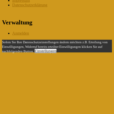
Impressum
Datenschutzerklärung
Verwaltung
Anmelden
Sofern Sie Ihre Datenschutzeinstellungen ändern möchten z.B. Erteilung von
Einwilligungen, Widerruf bereits erteilter Einwilligungen klicken Sie auf
Einstellungen
nachfolgenden Button.