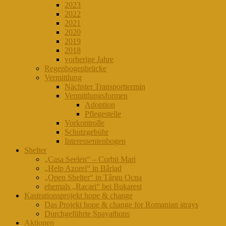
2023
2022
2021
2020
2019
2018
vorherige Jahre
Regenbogenbrücke
Vermittlung
Nächster Transporttermin
Vermittlungsformen
Adoption
Pflegestelle
Vorkontrolle
Schutzgebühr
Interessentenbogen
Shelter
„Casa Seelen“ – Corbii Mari
„Help Azorel“ in Bârlad
„Open Shelter“ in Târgu Ocna
ehemals „Racari“ bei Bukarest
Kastrationsprojekt hope & change
Das Projekt hope & change for Romanian strays
Durchgeführte Spayathons
Aktionen