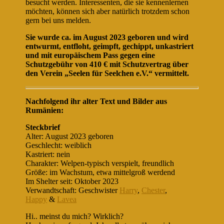
besucht werden. Interessenten, die sie kennenlernen
möchten, können sich aber natürlich trotzdem schon
gern bei uns melden.
Sie wurde ca. im August 2023 geboren und wird
entwurmt, entfloht, geimpft, gechippt, unkastriert
und mit europäischem Pass gegen eine
Schutzgebühr von 410 € mit Schutzvertrag über
den Verein „Seelen für Seelchen e.V.“ vermittelt.
Nachfolgend ihr alter Text und Bilder aus
Rumänien:
Steckbrief
Alter: August 2023 geboren
Geschlecht: weiblich
Kastriert: nein
Charakter: Welpen-typisch verspielt, freundlich
Größe: im Wachstum, etwa mittelgroß werdend
Im Shelter seit: Oktober 2023
Verwandtschaft: Geschwister
Harry
,
Chester
,
Happy
&
Lavea
Hi.. meinst du mich? Wirklich?