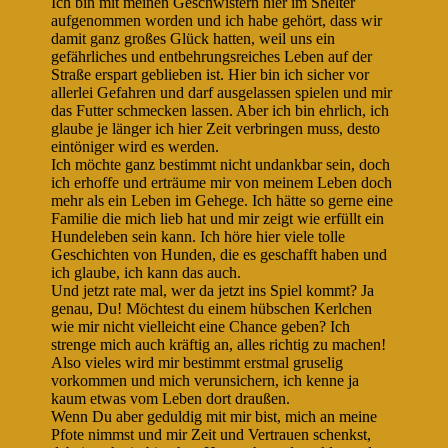
Ich bin mit meinen Geschwistern hier im Shelter
aufgenommen worden und ich habe gehört, dass wir
damit ganz großes Glück hatten, weil uns ein
gefährliches und entbehrungsreiches Leben auf der
Straße erspart geblieben ist. Hier bin ich sicher vor
allerlei Gefahren und darf ausgelassen spielen und mir
das Futter schmecken lassen. Aber ich bin ehrlich, ich
glaube je länger ich hier Zeit verbringen muss, desto
eintöniger wird es werden.
Ich möchte ganz bestimmt nicht undankbar sein, doch
ich erhoffe und erträume mir von meinem Leben doch
mehr als ein Leben im Gehege. Ich hätte so gerne eine
Familie die mich lieb hat und mir zeigt wie erfüllt ein
Hundeleben sein kann. Ich höre hier viele tolle
Geschichten von Hunden, die es geschafft haben und
ich glaube, ich kann das auch.
Und jetzt rate mal, wer da jetzt ins Spiel kommt? Ja
genau, Du! Möchtest du einem hübschen Kerlchen
wie mir nicht vielleicht eine Chance geben? Ich
strenge mich auch kräftig an, alles richtig zu machen!
Also vieles wird mir bestimmt erstmal gruselig
vorkommen und mich verunsichern, ich kenne ja
kaum etwas vom Leben dort draußen.
Wenn Du aber geduldig mit mir bist, mich an meine
Pfote nimmst und mir Zeit und Vertrauen schenkst,