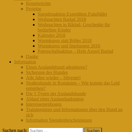
Reiseberichte
Projekte
Spendenaktion Expedition Fulufjället
Weihnachten Barlad 2018
Weihnachten in Bârlad- Geschenke für
bedürftige Kinder
Kalender 2018
Wurmkuren statt Böller 2018
Wurmkuren und Impfungen 2016
Patenschaftsaktion – Help Azorel Barlad
Danke
Information
Einen Auslandshund adoptieren?
Sicherung des Hundes
Alle Jahre wieder – Silvester!
Straßenhunde in Rumänien – Wie konnte das Leid
entstehen?
Die 5 Typen der Auslandshunde
Ablauf einer Auslandsadoption
Interessentenbogen
Trainingstipps und Informationen über den Hund an
sich
Information Spendenbescheinigung
Suchen nach: