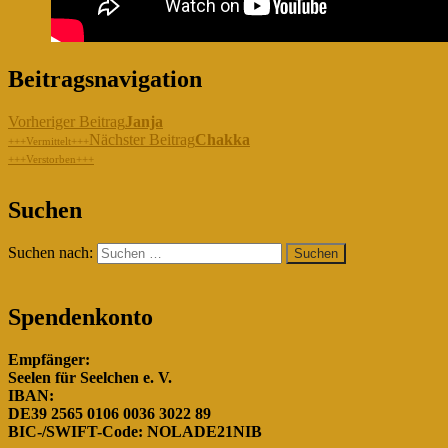
Beitragsnavigation
Vorheriger Beitrag
Janja
Nächster Beitrag
Chakka
+++Vermittelt+++
+++Verstorben+++
"Gemeinsam für die Hunde in
Suchen
Rumänien!"
Suchen nach:
Spendenkonto
Empfänger:
Seelen für Seelchen e. V.
IBAN:
DE39 2565 0106 0036 3022 89
BIC-/SWIFT-Code: NOLADE21NIB