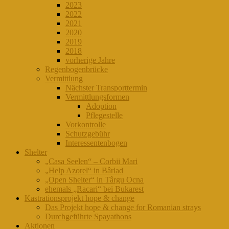
2023
2022
2021
2020
2019
2018
vorherige Jahre
Regenbogenbrücke
Vermittlung
Nächster Transporttermin
Vermittlungsformen
Adoption
Pflegestelle
Vorkontrolle
Schutzgebühr
Interessentenbogen
Shelter
„Casa Seelen“ – Corbii Mari
„Help Azorel“ in Bârlad
„Open Shelter“ in Târgu Ocna
ehemals „Racari“ bei Bukarest
Kastrationsprojekt hope & change
Das Projekt hope & change for Romanian strays
Durchgeführte Spayathons
Aktionen