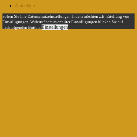
Anmelden
Sofern Sie Ihre Datenschutzeinstellungen ändern möchten z.B. Erteilung von
Einwilligungen, Widerruf bereits erteilter Einwilligungen klicken Sie auf
Einstellungen
nachfolgenden Button.