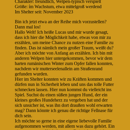
Charakter: freundlich, Welpen-typisch verspielt
Größe: ím Wachstum, etwa mittelgroß werdend
Im Shelter seit: November 2023
Bin ich jetzt etwa an der Reihe mich vorzustellen?
Dann mal los!
Hallo Welt! Ich heiße Lucas und mir wurde gesagt,
dass ich hier die Möglichkeit habe, etwas von mir zu
erzählen, um meine Chance zu nutzen eine Familie zu
finden. Das ist nämlich mein großer Traum, weißt du?
Aber ich möchte von Anfang an erzählen. Ich bin mit
anderen Welpen hier untergekommen, bevor wir dem
harten rumänischen Winter zum Opfer fallen konnten,
nachdem wir mutterseelenallein am Straßenrand
gefunden wurden.
Hier im Shelter konnten wir zu Kräften kommen und
dürfen nun in Sicherheit leben und uns das tolle Futter
schmecken lassen. Hier nun kommst du vielleicht ins
Spiel. Suchst du einen süßen jungen Hund, der ein
kleines großes Hundeherz zu vergeben hat und der
sich unsicher ist, was ihn dort draußen wohl erwarten
mag? Dann könnte ich genau die richtige Fellnase für
dich sein.
Ich möchte so gerne in eine eigene liebevolle Familie
aufgenommen werden, mit allem was dazu gehört. Ein