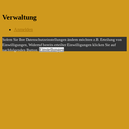
Verwaltung
Anmelden
Sofern Sie Ihre Datenschutzeinstellungen ändern möchten z.B. Erteilung von
Einwilligungen, Widerruf bereits erteilter Einwilligungen klicken Sie auf
Einstellungen
nachfolgenden Button.