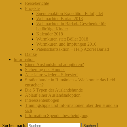
Reiseberichte
Projekte
Spendenaktion Expedition Fulufjället
Weihnachten Barlad 2018
Weihnachten in Bârlad- Geschenke für
bedürftige Kinder
Kalender 2018
Wurmkuren statt Böller 2018
Wurmkuren und Impfungen 2016
Patenschaftsaktion – Help Azorel Barlad
Danke
Information
Einen Auslandshund adoptieren?
Sicherung des Hundes
Alle Jahre wieder – Silvester!
Straßenhunde in Rumänien – Wie konnte das Leid
entstehen?
Die 5 Typen der Auslandshunde
Ablauf einer Auslandsadoption
Interessentenbogen
Trainingstipps und Informationen über den Hund an
sich
Information Spendenbescheinigung
Suchen nach: