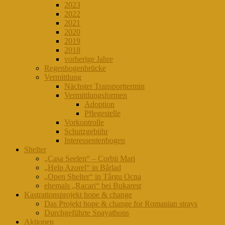
2023
2022
2021
2020
2019
2018
vorherige Jahre
Regenbogenbrücke
Vermittlung
Nächster Transporttermin
Vermittlungsformen
Adoption
Pflegestelle
Vorkontrolle
Schutzgebühr
Interessentenbogen
Shelter
„Casa Seelen“ – Corbii Mari
„Help Azorel“ in Bârlad
„Open Shelter“ in Târgu Ocna
ehemals „Racari“ bei Bukarest
Kastrationsprojekt hope & change
Das Projekt hope & change for Romanian strays
Durchgeführte Spayathons
Aktionen