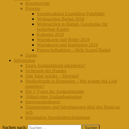
Reiseberichte
Projekte
Spendenaktion Expedition Fulufjället
Weihnachten Barlad 2018
Weihnachten in Bârlad- Geschenke für
bedürftige Kinder
Kalender 2018
Wurmkuren statt Böller 2018
Wurmkuren und Impfungen 2016
Patenschaftsaktion – Help Azorel Barlad
Danke
Information
Einen Auslandshund adoptieren?
Sicherung des Hundes
Alle Jahre wieder – Silvester!
Straßenhunde in Rumänien – Wie konnte das Leid
entstehen?
Die 5 Typen der Auslandshunde
Ablauf einer Auslandsadoption
Interessentenbogen
Trainingstipps und Informationen über den Hund an
sich
Information Spendenbescheinigung
Suchen nach: