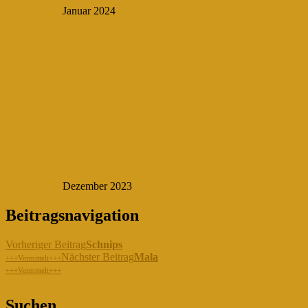
Januar 2024
Dezember 2023
Beitragsnavigation
Vorheriger Beitrag
Schnips
Nächster Beitrag
Mala
+++Vermittelt+++
+++Vermittelt+++
"Gemeinsam für die Hunde in
Suchen