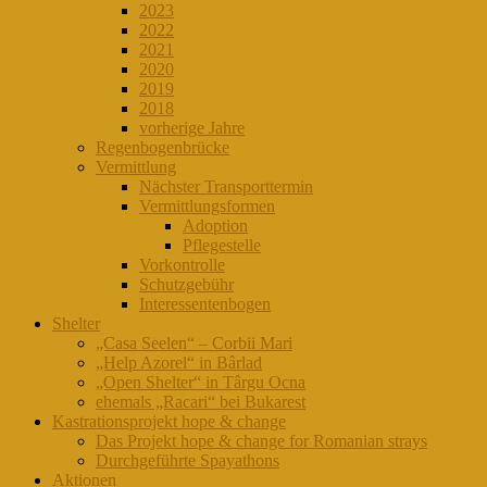
2023
2022
2021
2020
2019
2018
vorherige Jahre
Regenbogenbrücke
Vermittlung
Nächster Transporttermin
Vermittlungsformen
Adoption
Pflegestelle
Vorkontrolle
Schutzgebühr
Interessentenbogen
Shelter
„Casa Seelen“ – Corbii Mari
„Help Azorel“ in Bârlad
„Open Shelter“ in Târgu Ocna
ehemals „Racari“ bei Bukarest
Kastrationsprojekt hope & change
Das Projekt hope & change for Romanian strays
Durchgeführte Spayathons
Aktionen