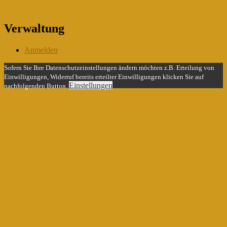
Verwaltung
Anmelden
Sofern Sie Ihre Datenschutzeinstellungen ändern möchten z.B. Erteilung von
Einwilligungen, Widerruf bereits erteilter Einwilligungen klicken Sie auf
Einstellungen
nachfolgenden Button.