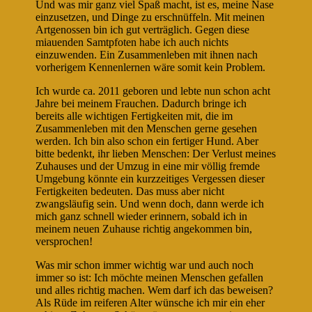
Und was mir ganz viel Spaß macht, ist es, meine Nase
einzusetzen, und Dinge zu erschnüffeln. Mit meinen
Artgenossen bin ich gut verträglich. Gegen diese
miauenden Samtpfoten habe ich auch nichts
einzuwenden. Ein Zusammenleben mit ihnen nach
vorherigem Kennenlernen wäre somit kein Problem.
Ich wurde ca. 2011 geboren und lebte nun schon acht
Jahre bei meinem Frauchen. Dadurch bringe ich
bereits alle wichtigen Fertigkeiten mit, die im
Zusammenleben mit den Menschen gerne gesehen
werden. Ich bin also schon ein fertiger Hund. Aber
bitte bedenkt, ihr lieben Menschen: Der Verlust meines
Zuhauses und der Umzug in eine mir völlig fremde
Umgebung könnte ein kurzzeitiges Vergessen dieser
Fertigkeiten bedeuten. Das muss aber nicht
zwangsläufig sein. Und wenn doch, dann werde ich
mich ganz schnell wieder erinnern, sobald ich in
meinem neuen Zuhause richtig angekommen bin,
versprochen!
Was mir schon immer wichtig war und auch noch
immer so ist: Ich möchte meinen Menschen gefallen
und alles richtig machen. Wem darf ich das beweisen?
Als Rüde im reiferen Alter wünsche ich mir ein eher