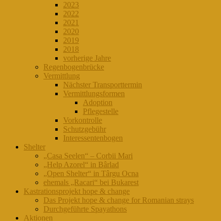
2023
2022
2021
2020
2019
2018
vorherige Jahre
Regenbogenbrücke
Vermittlung
Nächster Transporttermin
Vermittlungsformen
Adoption
Pflegestelle
Vorkontrolle
Schutzgebühr
Interessentenbogen
Shelter
„Casa Seelen“ – Corbii Mari
„Help Azorel“ in Bârlad
„Open Shelter“ in Târgu Ocna
ehemals „Racari“ bei Bukarest
Kastrationsprojekt hope & change
Das Projekt hope & change for Romanian strays
Durchgeführte Spayathons
Aktionen