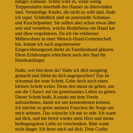
ruhiges Zuhause. Schön wäre es, wenn wenig
Treppenstufen innerhalb des Hauses zu überwinden
sind. Vernünftige Kinder, die nicht zu wild sind, finde
ich super. Schließlich sind sie potenzielle Schmuse-
und Kuschelpartner. Sie sollten aber schon etwas älter
sein und verstehen, welche Bedürfnisse ein Hund hat
und diese respektieren. Da ich ein erfahrener
Mitbewohner in einer Mensch-Hund-Gemeinschaft
bin, könnte ich nach angemessener
Eingewöhnungszeit direkt als Familienhund glänzen.
Diese Erfahrungen erleichtern auch den Start für
Hundeanfänger.
Hallo, wer bist denn du? Habe ich dich neugierig
gemacht und fühlst du dich angesprochen? Das ist
schonmal der erste Schritt. Gehe doch noch einen
kleinen Schritt weiter. Denn den musst du gehen, um
uns die Chance auf ein gemeinsames Leben zu geben.
Dieser Schritt heißt, Kontakt mit dem Verein
aufzunehmen, damit wir uns kennenlernen können.
Ich möchte so gerne meinem Frauchen die Sorge um
mich nehmen. Das wünsche ich mir so sehr. Ich warte
auf dich, und bin bereit wieder mein Herz und meine
bedingungslose Liebe zu verschenken. Bitte warte
nicht länger. Ich freue mich auf dich. Dein Coditz