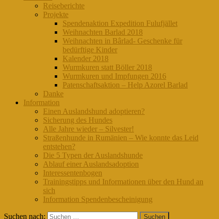
Reiseberichte
Projekte
Spendenaktion Expedition Fulufjället
Weihnachten Barlad 2018
Weihnachten in Bârlad- Geschenke für
bedürftige Kinder
Kalender 2018
Wurmkuren statt Böller 2018
Wurmkuren und Impfungen 2016
Patenschaftsaktion – Help Azorel Barlad
Danke
Information
Einen Auslandshund adoptieren?
Sicherung des Hundes
Alle Jahre wieder – Silvester!
Straßenhunde in Rumänien – Wie konnte das Leid
entstehen?
Die 5 Typen der Auslandshunde
Ablauf einer Auslandsadoption
Interessentenbogen
Trainingstipps und Informationen über den Hund an
sich
Information Spendenbescheinigung
Suchen nach: