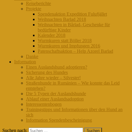
Reiseberichte
Projekte
Spendenaktion Expedition Fulufjället
Weihnachten Barlad 2018
Weihnachten in Bârlad- Geschenke für
bedürftige Kinder
Kalender 2018
Wurmkuren statt Böller 2018
Wurmkuren und Impfungen 2016
Patenschaftsaktion – Help Azorel Barlad
Danke
Information
Einen Auslandshund adoptieren?
Sicherung des Hundes
Alle Jahre wieder – Silvester!
Straßenhunde in Rumänien – Wie konnte das Leid
entstehen?
Die 5 Typen der Auslandshunde
Ablauf einer Auslandsadoption
Interessentenbogen
Trainingstipps und Informationen über den Hund an
sich
Information Spendenbescheinigung
Suchen nach: