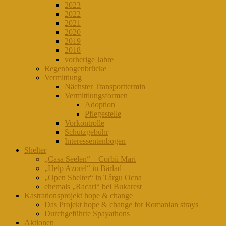
2023
2022
2021
2020
2019
2018
vorherige Jahre
Regenbogenbrücke
Vermittlung
Nächster Transporttermin
Vermittlungsformen
Adoption
Pflegestelle
Vorkontrolle
Schutzgebühr
Interessentenbogen
Shelter
„Casa Seelen“ – Corbii Mari
„Help Azorel“ in Bârlad
„Open Shelter“ in Târgu Ocna
ehemals „Racari“ bei Bukarest
Kastrationsprojekt hope & change
Das Projekt hope & change for Romanian strays
Durchgeführte Spayathons
Aktionen