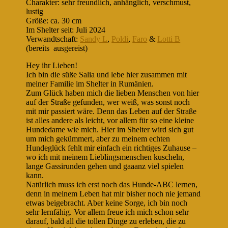
Charakter: sehr freundlich, anhänglich, verschmust,
lustig
Größe: ca. 30 cm
Im Shelter seit: Juli 2024
Verwandtschaft:
Sandy L
,
Poldi
,
Faro
&
Lotti B
(bereits ausgereist)
Hey ihr Lieben!
Ich bin die süße Salia und lebe hier zusammen mit
meiner Familie im Shelter in Rumänien.
Zum Glück haben mich die lieben Menschen von hier
auf der Straße gefunden, wer weiß, was sonst noch
mit mir passiert wäre. Denn das Leben auf der Straße
ist alles andere als leicht, vor allem für so eine kleine
Hundedame wie mich. Hier im Shelter wird sich gut
um mich gekümmert, aber zu meinem echten
Hundeglück fehlt mir einfach ein richtiges Zuhause –
wo ich mit meinem Lieblingsmenschen kuscheln,
lange Gassirunden gehen und gaaanz viel spielen
kann.
Natürlich muss ich erst noch das Hunde-ABC lernen,
denn in meinem Leben hat mir bisher noch nie jemand
etwas beigebracht. Aber keine Sorge, ich bin noch
sehr lernfähig. Vor allem freue ich mich schon sehr
darauf, bald all die tollen Dinge zu erleben, die zu