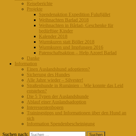
Reiseberichte
Projekte
Spendenaktion Expedition Fulufjället
Weihnachten Barlad 2018
Weihnachten in Bârlad- Geschenke für
bedürftige Kinder
Kalender 2018
Wurmkuren statt Böller 2018
Wurmkuren und Impfungen 2016
Patenschaftsaktion – Help Azorel Barlad
Danke
Information
Einen Auslandshund adoptieren?
Sicherung des Hundes
Alle Jahre wieder – Silvester!
Straßenhunde in Rumänien – Wie konnte das Leid
entstehen?
Die 5 Typen der Auslandshunde
Ablauf einer Auslandsadoption
Interessentenbogen
Trainingstipps und Informationen über den Hund an
sich
Information Spendenbescheinigung
Suchen nach: