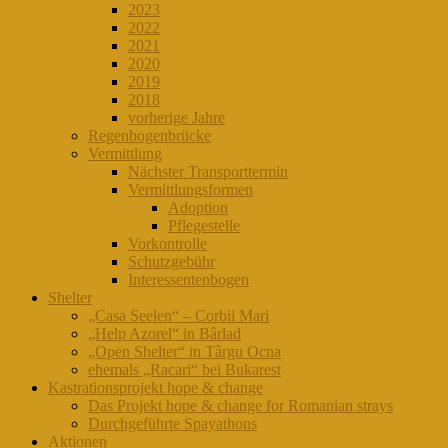
2023
2022
2021
2020
2019
2018
vorherige Jahre
Regenbogenbrücke
Vermittlung
Nächster Transporttermin
Vermittlungsformen
Adoption
Pflegestelle
Vorkontrolle
Schutzgebühr
Interessentenbogen
Shelter
„Casa Seelen“ – Corbii Mari
„Help Azorel“ in Bârlad
„Open Shelter“ in Târgu Ocna
ehemals „Racari“ bei Bukarest
Kastrationsprojekt hope & change
Das Projekt hope & change for Romanian strays
Durchgeführte Spayathons
Aktionen