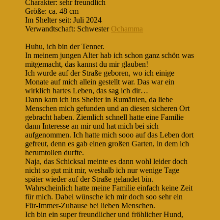
Charakter: sehr freundlich
Größe: ca. 48 cm
Im Shelter seit: Juli 2024
Verwandtschaft: Schwester
Ochamma
Huhu, ich bin der Tenner.
In meinem jungen Alter hab ich schon ganz schön was
mitgemacht, das kannst du mir glauben!
Ich wurde auf der Straße geboren, wo ich einige
Monate auf mich allein gestellt war. Das war ein
wirklich hartes Leben, das sag ich dir…
Dann kam ich ins Shelter in Rumänien, da liebe
Menschen mich gefunden und an diesen sicheren Ort
gebracht haben. Ziemlich schnell hatte eine Familie
dann Interesse an mir und hat mich bei sich
aufgenommen. Ich hatte mich sooo auf das Leben dort
gefreut, denn es gab einen großen Garten, in dem ich
herumtollen durfte.
Naja, das Schicksal meinte es dann wohl leider doch
nicht so gut mit mir, weshalb ich nur wenige Tage
später wieder auf der Straße gelandet bin.
Wahrscheinlich hatte meine Familie einfach keine Zeit
für mich. Dabei wünsche ich mir doch soo sehr ein
Für-Immer-Zuhause bei lieben Menschen.
Ich bin ein super freundlicher und fröhlicher Hund,