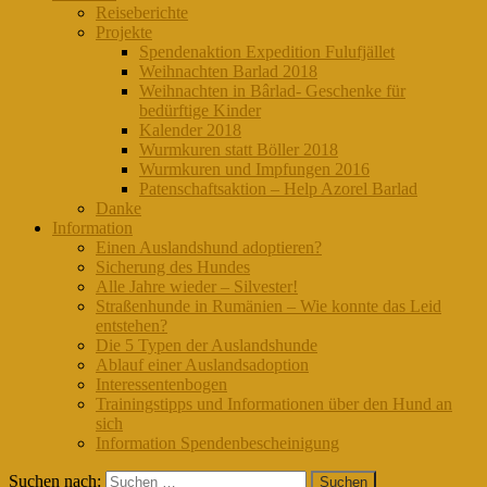
Reiseberichte
Projekte
Spendenaktion Expedition Fulufjället
Weihnachten Barlad 2018
Weihnachten in Bârlad- Geschenke für
bedürftige Kinder
Kalender 2018
Wurmkuren statt Böller 2018
Wurmkuren und Impfungen 2016
Patenschaftsaktion – Help Azorel Barlad
Danke
Information
Einen Auslandshund adoptieren?
Sicherung des Hundes
Alle Jahre wieder – Silvester!
Straßenhunde in Rumänien – Wie konnte das Leid
entstehen?
Die 5 Typen der Auslandshunde
Ablauf einer Auslandsadoption
Interessentenbogen
Trainingstipps und Informationen über den Hund an
sich
Information Spendenbescheinigung
Suchen nach: