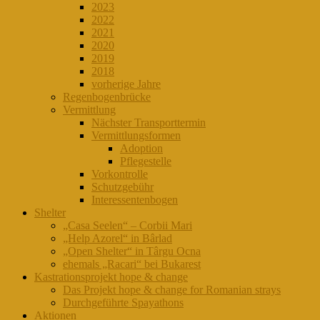
2023
2022
2021
2020
2019
2018
vorherige Jahre
Regenbogenbrücke
Vermittlung
Nächster Transporttermin
Vermittlungsformen
Adoption
Pflegestelle
Vorkontrolle
Schutzgebühr
Interessentenbogen
Shelter
„Casa Seelen“ – Corbii Mari
„Help Azorel“ in Bârlad
„Open Shelter“ in Târgu Ocna
ehemals „Racari“ bei Bukarest
Kastrationsprojekt hope & change
Das Projekt hope & change for Romanian strays
Durchgeführte Spayathons
Aktionen