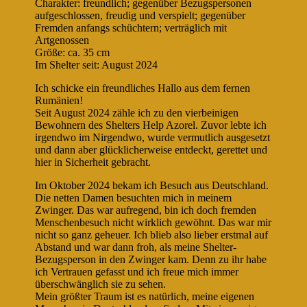
Charakter: freundlich; gegenüber Bezugspersonen
aufgeschlossen, freudig und verspielt; gegenüber
Fremden anfangs schüchtern; verträglich mit
Artgenossen
Größe: ca. 35 cm
Im Shelter seit: August 2024
Ich schicke ein freundliches Hallo aus dem fernen
Rumänien!
Seit August 2024 zähle ich zu den vierbeinigen
Bewohnern des Shelters Help Azorel. Zuvor lebte ich
irgendwo im Nirgendwo, wurde vermutlich ausgesetzt
und dann aber glücklicherweise entdeckt, gerettet und
hier in Sicherheit gebracht.
Im Oktober 2024 bekam ich Besuch aus Deutschland.
Die netten Damen besuchten mich in meinem
Zwinger. Das war aufregend, bin ich doch fremden
Menschenbesuch nicht wirklich gewöhnt. Das war mir
nicht so ganz geheuer. Ich blieb also lieber erstmal auf
Abstand und war dann froh, als meine Shelter-
Bezugsperson in den Zwinger kam. Denn zu ihr habe
ich Vertrauen gefasst und ich freue mich immer
überschwänglich sie zu sehen.
Mein größter Traum ist es natürlich, meine eigenen