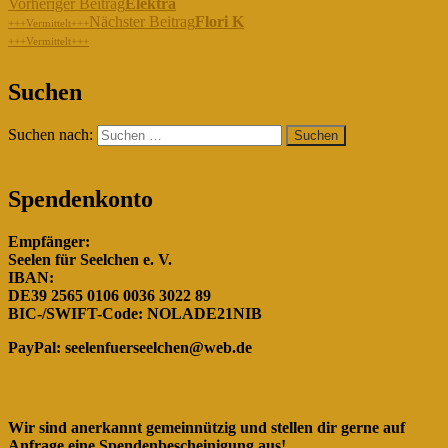
Vorheriger Beitrag
Elektra
Nächster Beitrag
Flori K
+++Vermittelt+++
+++Vermittelt+++
"Gemeinsam für die Hunde in
Suchen
Rumänien!"
Suchen nach:
Spendenkonto
Empfänger:
Seelen für Seelchen e. V.
IBAN:
DE39 2565 0106 0036 3022 89
BIC-/SWIFT-Code: NOLADE21NIB
PayPal:
seelenfuerseelchen@web.de
Wir sind anerkannt gemeinnützig und stellen dir gerne auf
Anfrage eine Spendenbescheinigung aus!