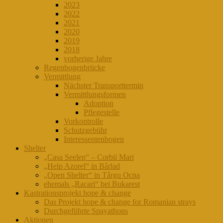
2023
2022
2021
2020
2019
2018
vorherige Jahre
Regenbogenbrücke
Vermittlung
Nächster Transporttermin
Vermittlungsformen
Adoption
Pflegestelle
Vorkontrolle
Schutzgebühr
Interessentenbogen
Shelter
„Casa Seelen“ – Corbii Mari
„Help Azorel“ in Bârlad
„Open Shelter“ in Târgu Ocna
ehemals „Racari“ bei Bukarest
Kastrationsprojekt hope & change
Das Projekt hope & change for Romanian strays
Durchgeführte Spayathons
Aktionen