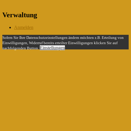
Verwaltung
Anmelden
Sofern Sie Ihre Datenschutzeinstellungen ändern möchten z.B. Erteilung von
Einwilligungen, Widerruf bereits erteilter Einwilligungen klicken Sie auf
Einstellungen
nachfolgenden Button.