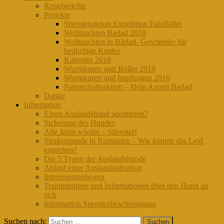
Reiseberichte
Projekte
Spendenaktion Expedition Fulufjället
Weihnachten Barlad 2018
Weihnachten in Bârlad- Geschenke für
bedürftige Kinder
Kalender 2018
Wurmkuren statt Böller 2018
Wurmkuren und Impfungen 2016
Patenschaftsaktion – Help Azorel Barlad
Danke
Information
Einen Auslandshund adoptieren?
Sicherung des Hundes
Alle Jahre wieder – Silvester!
Straßenhunde in Rumänien – Wie konnte das Leid
entstehen?
Die 5 Typen der Auslandshunde
Ablauf einer Auslandsadoption
Interessentenbogen
Trainingstipps und Informationen über den Hund an
sich
Information Spendenbescheinigung
Suchen nach: