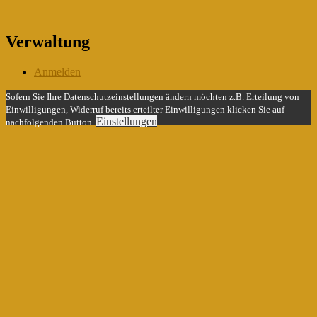
Verwaltung
Anmelden
Sofern Sie Ihre Datenschutzeinstellungen ändern möchten z.B. Erteilung von
Einwilligungen, Widerruf bereits erteilter Einwilligungen klicken Sie auf
Einstellungen
nachfolgenden Button.