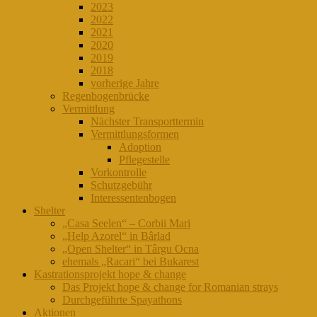
2023
2022
2021
2020
2019
2018
vorherige Jahre
Regenbogenbrücke
Vermittlung
Nächster Transporttermin
Vermittlungsformen
Adoption
Pflegestelle
Vorkontrolle
Schutzgebühr
Interessentenbogen
Shelter
„Casa Seelen“ – Corbii Mari
„Help Azorel“ in Bârlad
„Open Shelter“ in Târgu Ocna
ehemals „Racari“ bei Bukarest
Kastrationsprojekt hope & change
Das Projekt hope & change for Romanian strays
Durchgeführte Spayathons
Aktionen