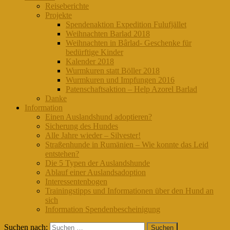
Reiseberichte
Projekte
Spendenaktion Expedition Fulufjället
Weihnachten Barlad 2018
Weihnachten in Bârlad- Geschenke für
bedürftige Kinder
Kalender 2018
Wurmkuren statt Böller 2018
Wurmkuren und Impfungen 2016
Patenschaftsaktion – Help Azorel Barlad
Danke
Information
Einen Auslandshund adoptieren?
Sicherung des Hundes
Alle Jahre wieder – Silvester!
Straßenhunde in Rumänien – Wie konnte das Leid
entstehen?
Die 5 Typen der Auslandshunde
Ablauf einer Auslandsadoption
Interessentenbogen
Trainingstipps und Informationen über den Hund an
sich
Information Spendenbescheinigung
Suchen nach: