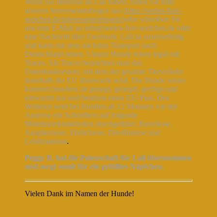
Wenn Sie Interesse an Lali haben, füllen Sie bitte
unseren Interessentenbogen aus (
https://seelen-fuer-
seelchen.de/interessentenbogen/
)oder schreiben Sie
uns eine E-Mail an info@seelen-fuer-seelchen.de oder
eine Nachricht über Facebook. Lali ist ausreisefertig
und kann mit dem nächsten Transport nach
Deutschland reisen. Unsere Hunde reisen legal mit
Traces. Als Traces bezeichnet man das
Datenbanksystem, mit dem der gesamte Tierverkehr
innerhalb der EU überwacht wird. Die Hunde reisen
kastriert (insofern alt genug), geimpft, gechipt und
entwurmt aus und besitzen einen EU-Pass. Des
Weiteren wird bei Hunden ab 12 Monaten vor der
Ausreise ein Schnelltest auf folgende
Mittelmeerkrankheiten durchgeführt: Borreliose,
Anaplasmose, Ehrlichiose, Dirofilariose und
Leishmaniose
.
Peggy B. hat die Patenschaft für Lali übernommen
und sorgt somit für ein gefülltes Näpfchen.
Vielen Dank im Namen der Hunde!