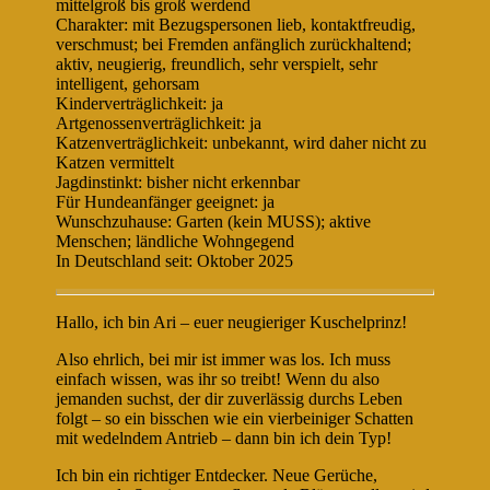
mittelgroß bis groß werdend
Charakter: mit Bezugspersonen lieb, kontaktfreudig,
verschmust; bei Fremden anfänglich zurückhaltend;
aktiv, neugierig, freundlich, sehr verspielt, sehr
intelligent, gehorsam
Kinderverträglichkeit: ja
Artgenossenverträglichkeit: ja
Katzenverträglichkeit: unbekannt, wird daher nicht zu
Katzen vermittelt
Jagdinstinkt: bisher nicht erkennbar
Für Hundeanfänger geeignet: ja
Wunschzuhause: Garten (kein MUSS); aktive
Menschen; ländliche Wohngegend
In Deutschland seit: Oktober 2025
Hallo, ich bin Ari – euer neugieriger Kuschelprinz!
Also ehrlich, bei mir ist immer was los. Ich muss
einfach wissen, was ihr so treibt! Wenn du also
jemanden suchst, der dir zuverlässig durchs Leben
folgt – so ein bisschen wie ein vierbeiniger Schatten
mit wedelndem Antrieb – dann bin ich dein Typ!
Ich bin ein richtiger Entdecker. Neue Gerüche,