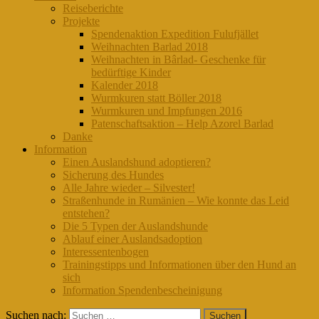
Reiseberichte
Projekte
Spendenaktion Expedition Fulufjället
Weihnachten Barlad 2018
Weihnachten in Bârlad- Geschenke für
bedürftige Kinder
Kalender 2018
Wurmkuren statt Böller 2018
Wurmkuren und Impfungen 2016
Patenschaftsaktion – Help Azorel Barlad
Danke
Information
Einen Auslandshund adoptieren?
Sicherung des Hundes
Alle Jahre wieder – Silvester!
Straßenhunde in Rumänien – Wie konnte das Leid
entstehen?
Die 5 Typen der Auslandshunde
Ablauf einer Auslandsadoption
Interessentenbogen
Trainingstipps und Informationen über den Hund an
sich
Information Spendenbescheinigung
Suchen nach: