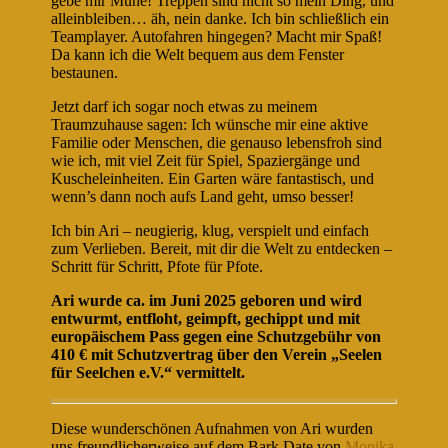
gebe mir Mühe! Treppen sind nicht so mein Ding, und
alleinbleiben… äh, nein danke. Ich bin schließlich ein
Teamplayer. Autofahren hingegen? Macht mir Spaß!
Da kann ich die Welt bequem aus dem Fenster
bestaunen.
Jetzt darf ich sogar noch etwas zu meinem
Traumzuhause sagen: Ich wünsche mir eine aktive
Familie oder Menschen, die genauso lebensfroh sind
wie ich, mit viel Zeit für Spiel, Spaziergänge und
Kuscheleinheiten. Ein Garten wäre fantastisch, und
wenn’s dann noch aufs Land geht, umso besser!
Ich bin Ari – neugierig, klug, verspielt und einfach
zum Verlieben. Bereit, mit dir die Welt zu entdecken –
Schritt für Schritt, Pfote für Pfote.
Ari wurde ca. im Juni 2025 geboren und wird
entwurmt, entfloht, geimpft, gechippt und mit
europäischem Pass gegen eine Schutzgebühr von
410 € mit Schutzvertrag über den Verein „Seelen
für Seelchen e.V.“ vermittelt.
Diese wunderschönen Aufnahmen von Ari wurden
uns freundlicherweise auf dem Bark Date von
Monika