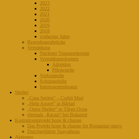
2023
2022
2021
2020
2019
2018
vorherige Jahre
Regenbogenbrücke
Vermittlung
Nächster Transporttermin
Vermittlungsformen
Adoption
Pflegestelle
Vorkontrolle
Schutzgebühr
Interessentenbogen
Shelter
„Casa Seelen“ – Corbii Mari
„Help Azorel“ in Bârlad
„Open Shelter“ in Târgu Ocna
ehemals „Racari“ bei Bukarest
Kastrationsprojekt hope & change
Das Projekt hope & change for Romanian strays
Durchgeführte Spayathons
Aktionen