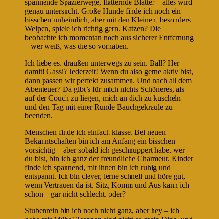
spannende Spazierwege, flatternde Blätter – alles wird
genau untersucht. Große Hunde finde ich noch ein
bisschen unheimlich, aber mit den Kleinen, besonders
Welpen, spiele ich richtig gern. Katzen? Die
beobachte ich momentan noch aus sicherer Entfernung
– wer weiß, was die so vorhaben.
Ich liebe es, draußen unterwegs zu sein. Ball? Her
damit! Gassi? Jederzeit! Wenn du also gerne aktiv bist,
dann passen wir perfekt zusammen. Und nach all dem
Abenteuer? Da gibt’s für mich nichts Schöneres, als
auf der Couch zu liegen, mich an dich zu kuscheln
und den Tag mit einer Runde Bauchgekraule zu
beenden.
Menschen finde ich einfach klasse. Bei neuen
Bekanntschaften bin ich am Anfang ein bisschen
vorsichtig – aber sobald ich geschnuppert habe, wer
du bist, bin ich ganz der freundliche Charmeur. Kinder
finde ich spannend, mit ihnen bin ich ruhig und
entspannt. Ich bin clever, lerne schnell und höre gut,
wenn Vertrauen da ist. Sitz, Komm und Aus kann ich
schon – gar nicht schlecht, oder?
Stubenrein bin ich noch nicht ganz, aber hey – ich