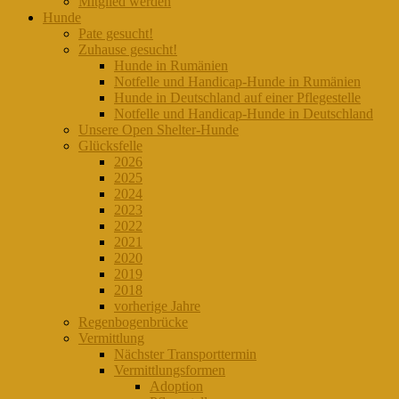
Mitglied werden
Hunde
Pate gesucht!
Zuhause gesucht!
Hunde in Rumänien
Notfelle und Handicap-Hunde in Rumänien
Hunde in Deutschland auf einer Pflegestelle
Notfelle und Handicap-Hunde in Deutschland
Unsere Open Shelter-Hunde
Glücksfelle
2026
2025
2024
2023
2022
2021
2020
2019
2018
vorherige Jahre
Regenbogenbrücke
Vermittlung
Nächster Transporttermin
Vermittlungsformen
Adoption