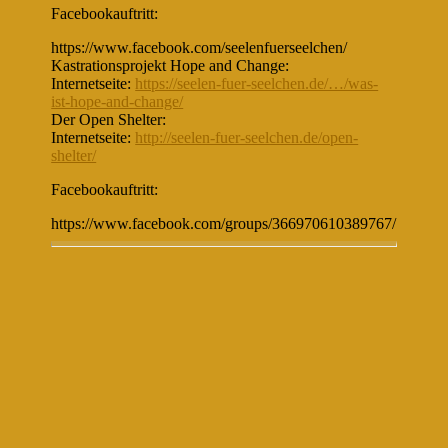
Facebookauftritt:
https://www.facebook.com/seelenfuerseelchen/
Kastrationsprojekt Hope and Change:
Internetseite:
https://seelen-fuer-seelchen.de/…/was-
ist-hope-and-change/
Der Open Shelter:
Internetseite:
http://seelen-fuer-seelchen.de/open-
shelter/
Facebookauftritt:
https://www.facebook.com/groups/366970610389767/