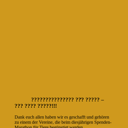
??????????????? ??̈? ????? –
??? ???? ?????!!!
Dank euch allen haben wir es geschafft und gehören
zu einem der Vereine, die beim diesjährigen Spenden-
Marathon für Tiere begünstigt werden.