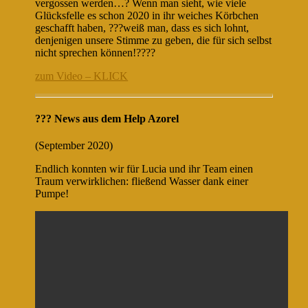
vergossen werden…
?
Wenn man sieht, wie viele
Glücksfelle es schon 2020 in ihr weiches Körbchen
geschafft haben,
?
?
?
weiß man, dass es sich lohnt,
denjenigen unsere Stimme zu geben, die für sich selbst
nicht sprechen können!
?
?
?
?
zum Video – KLICK
??? News aus dem Help Azorel
(September 2020)
Endlich konnten wir für Lucia und ihr Team einen
Traum verwirklichen: fließend Wasser dank einer
Pumpe!