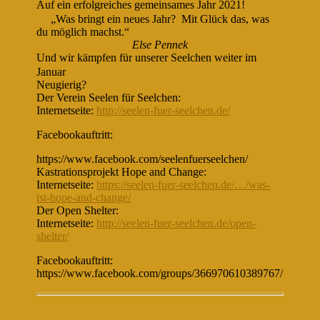
Auf ein erfolgreiches gemeinsames Jahr 2021!
„Was bringt ein neues Jahr? Mit Glück das, was
du möglich machst.“
Else Pennek
Und wir kämpfen für unserer Seelchen weiter im
Januar
Neugierig?
Der Verein Seelen für Seelchen:
Internetseite:
http://seelen-fuer-seelchen.de/
Facebookauftritt:
https://www.facebook.com/seelenfuerseelchen/
Kastrationsprojekt Hope and Change:
Internetseite:
https://seelen-fuer-seelchen.de/…/was-
ist-hope-and-change/
Der Open Shelter:
Internetseite:
http://seelen-fuer-seelchen.de/open-
shelter/
Facebookauftritt:
https://www.facebook.com/groups/366970610389767/