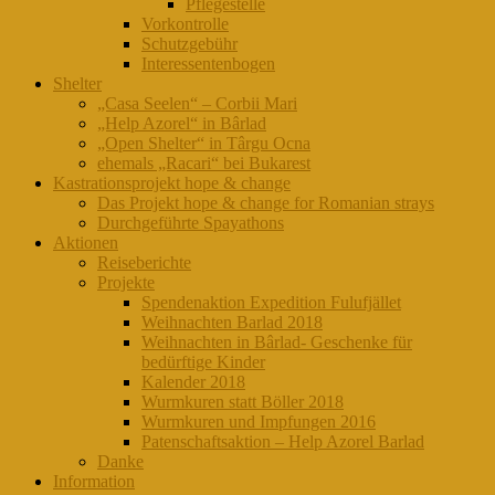
Pflegestelle
Vorkontrolle
Schutzgebühr
Interessentenbogen
Shelter
„Casa Seelen“ – Corbii Mari
„Help Azorel“ in Bârlad
„Open Shelter“ in Târgu Ocna
ehemals „Racari“ bei Bukarest
Kastrationsprojekt hope & change
Das Projekt hope & change for Romanian strays
Durchgeführte Spayathons
Aktionen
Reiseberichte
Projekte
Spendenaktion Expedition Fulufjället
Weihnachten Barlad 2018
Weihnachten in Bârlad- Geschenke für
bedürftige Kinder
Kalender 2018
Wurmkuren statt Böller 2018
Wurmkuren und Impfungen 2016
Patenschaftsaktion – Help Azorel Barlad
Danke
Information