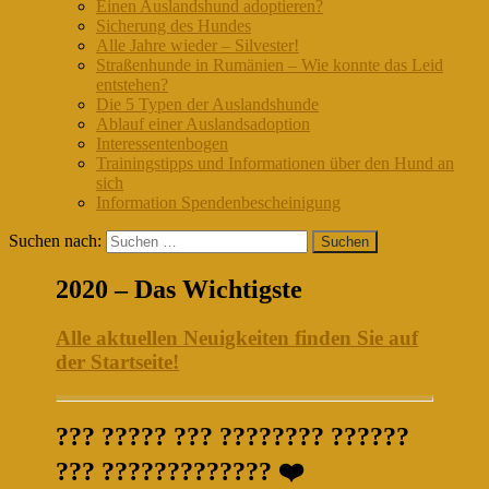
Einen Auslandshund adoptieren?
Sicherung des Hundes
Alle Jahre wieder – Silvester!
Straßenhunde in Rumänien – Wie konnte das Leid
entstehen?
Die 5 Typen der Auslandshunde
Ablauf einer Auslandsadoption
Interessentenbogen
Trainingstipps und Informationen über den Hund an
sich
Information Spendenbescheinigung
Suchen nach:
2020 – Das Wichtigste
Alle aktuellen Neuigkeiten finden Sie auf
der Startseite!
??? ????? ??? ???????? ??????
??? ????????????? ❤️