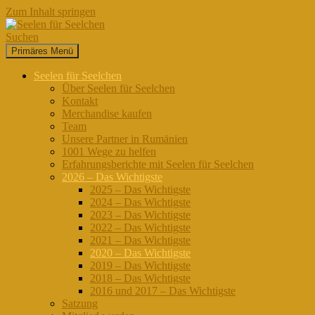
Zum Inhalt springen
Suchen
Primäres Menü
Seelen für Seelchen
Seelen für Seelchen
Über Seelen für Seelchen
Kontakt
Merchandise kaufen
Team
Unsere Partner in Rumänien
1001 Wege zu helfen
Erfahrungsberichte mit Seelen für Seelchen
2026 – Das Wichtigste
2025 – Das Wichtigste
2024 – Das Wichtigste
2023 – Das Wichtigste
2022 – Das Wichtigste
2021 – Das Wichtigste
2020 – Das Wichtigste
2019 – Das Wichtigste
2018 – Das Wichtigste
2016 und 2017 – Das Wichtigste
Satzung