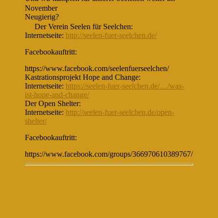
November
Neugierig?
Der Verein Seelen für Seelchen:
Internetseite:
http://seelen-fuer-seelchen.de/
Facebookauftritt:
https://www.facebook.com/seelenfuerseelchen/
Kastrationsprojekt Hope and Change:
Internetseite:
https://seelen-fuer-seelchen.de/…/was-
ist-hope-and-change/
Der Open Shelter:
Internetseite:
http://seelen-fuer-seelchen.de/open-
shelter/
Facebookauftritt:
https://www.facebook.com/groups/366970610389767/