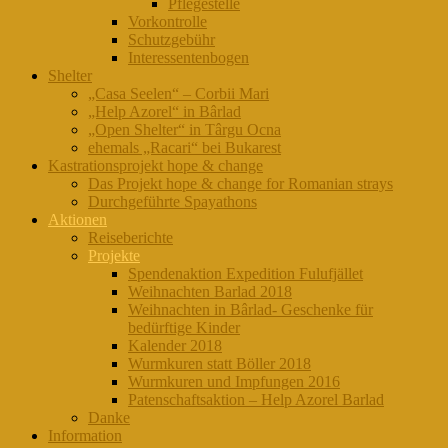
Pflegestelle
Vorkontrolle
Schutzgebühr
Interessentenbogen
Shelter
„Casa Seelen“ – Corbii Mari
„Help Azorel“ in Bârlad
„Open Shelter“ in Târgu Ocna
ehemals „Racari“ bei Bukarest
Kastrationsprojekt hope & change
Das Projekt hope & change for Romanian strays
Durchgeführte Spayathons
Aktionen
Reiseberichte
Projekte
Spendenaktion Expedition Fulufjället
Weihnachten Barlad 2018
Weihnachten in Bârlad- Geschenke für
bedürftige Kinder
Kalender 2018
Wurmkuren statt Böller 2018
Wurmkuren und Impfungen 2016
Patenschaftsaktion – Help Azorel Barlad
Danke
Information