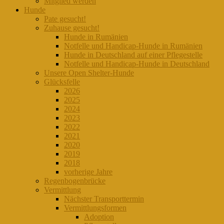
Mitglied werden
Hunde
Pate gesucht!
Zuhause gesucht!
Hunde in Rumänien
Notfelle und Handicap-Hunde in Rumänien
Hunde in Deutschland auf einer Pflegestelle
Notfelle und Handicap-Hunde in Deutschland
Unsere Open Shelter-Hunde
Glücksfelle
2026
2025
2024
2023
2022
2021
2020
2019
2018
vorherige Jahre
Regenbogenbrücke
Vermittlung
Nächster Transporttermin
Vermittlungsformen
Adoption