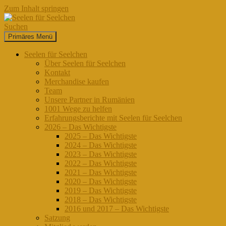
Zum Inhalt springen
Suchen
Primäres Menü
Seelen für Seelchen
Seelen für Seelchen
Über Seelen für Seelchen
Kontakt
Merchandise kaufen
Team
Unsere Partner in Rumänien
1001 Wege zu helfen
Erfahrungsberichte mit Seelen für Seelchen
2026 – Das Wichtigste
2025 – Das Wichtigste
2024 – Das Wichtigste
2023 – Das Wichtigste
2022 – Das Wichtigste
2021 – Das Wichtigste
2020 – Das Wichtigste
2019 – Das Wichtigste
2018 – Das Wichtigste
2016 und 2017 – Das Wichtigste
Satzung