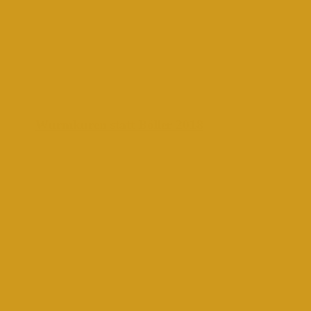
Wurmkuren statt Böller 2018