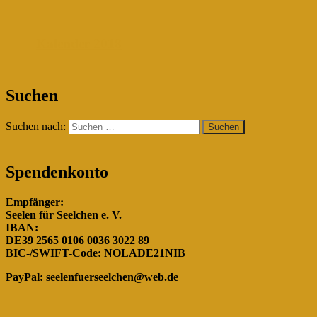
Kalender 2018
"Gemeinsam für die Hunde in
Suchen
Rumänien!"
Suchen nach:
Spendenkonto
Empfänger:
Seelen für Seelchen e. V.
IBAN:
DE39 2565 0106 0036 3022 89
BIC-/SWIFT-Code: NOLADE21NIB
PayPal:
seelenfuerseelchen@web.de