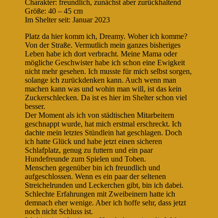
Charakter: freundlich, zunächst aber zurückhaltend
Größe: 40 – 45 cm
Im Shelter seit: Januar 2023
Platz da hier komm ich, Dreamy. Woher ich komme?
Von der Straße. Vermutlich mein ganzes bisheriges
Leben habe ich dort verbracht. Meine Mama oder
mögliche Geschwister habe ich schon eine Ewigkeit
nicht mehr gesehen. Ich musste für mich selbst sorgen,
solange ich zurückdenken kann. Auch wenn man
machen kann was und wohin man will, ist das kein
Zuckerschlecken. Da ist es hier im Shelter schon viel
besser.
Der Moment als ich von städtischen Mitarbeitern
geschnappt wurde, hat mich erstmal erschreckt. Ich
dachte mein letztes Stündlein hat geschlagen. Doch
ich hatte Glück und habe jetzt einen sicheren
Schlafplatz, genug zu futtern und ein paar
Hundefreunde zum Spielen und Toben.
Menschen gegenüber bin ich freundlich und
aufgeschlossen. Wenn es ein paar der seltenen
Streichelrunden und Leckerchen gibt, bin ich dabei.
Schlechte Erfahrungen mit Zweibeinern hatte ich
demnach eher wenige. Aber ich hoffe sehr, dass jetzt
noch nicht Schluss ist.