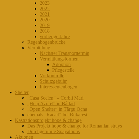
2023
2022
2021
2020
2019
2018
vorherige Jahre
Regenbogenbrücke
Vermittlung
Nächster Transporttermin
Vermittlungsformen
Adoption
Pflegestelle
Vorkontrolle
Schutzgebühr
Interessentenbogen
Shelter
„Casa Seelen“ – Corbii Mari
„Help Azorel“ in Bârlad
„Open Shelter“ in Târgu Ocna
ehemals „Racari“ bei Bukarest
Kastrationsprojekt hope & change
Das Projekt hope & change for Romanian strays
Durchgeführte Spayathons
Aktionen