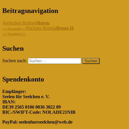
Beitragsnavigation
Vorheriger Beitrag
Marou
Nächster Beitrag
Benno H
+++Vermittelt+++
+++Vermittelt+++
"Gemeinsam für die Hunde in
Suchen
Rumänien!"
Suchen nach:
Spendenkonto
Empfänger:
Seelen für Seelchen e. V.
IBAN:
DE39 2565 0106 0036 3022 89
BIC-/SWIFT-Code: NOLADE21NIB
PayPal:
seelenfuerseelchen@web.de