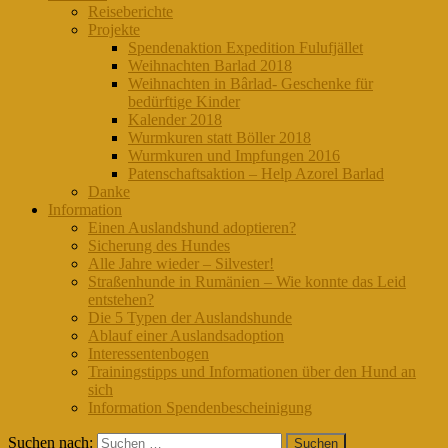
Reiseberichte
Projekte
Spendenaktion Expedition Fulufjället
Weihnachten Barlad 2018
Weihnachten in Bârlad- Geschenke für
bedürftige Kinder
Kalender 2018
Wurmkuren statt Böller 2018
Wurmkuren und Impfungen 2016
Patenschaftsaktion – Help Azorel Barlad
Danke
Information
Einen Auslandshund adoptieren?
Sicherung des Hundes
Alle Jahre wieder – Silvester!
Straßenhunde in Rumänien – Wie konnte das Leid
entstehen?
Die 5 Typen der Auslandshunde
Ablauf einer Auslandsadoption
Interessentenbogen
Trainingstipps und Informationen über den Hund an
sich
Information Spendenbescheinigung
Suchen nach: