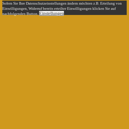
Sofern Sie Ihre Datenschutzeinstellungen ändern möchten z.B. Erteilung von
Einwilligungen, Widerruf bereits erteilter Einwilligungen klicken Sie auf
Einstellungen
nachfolgenden Button.