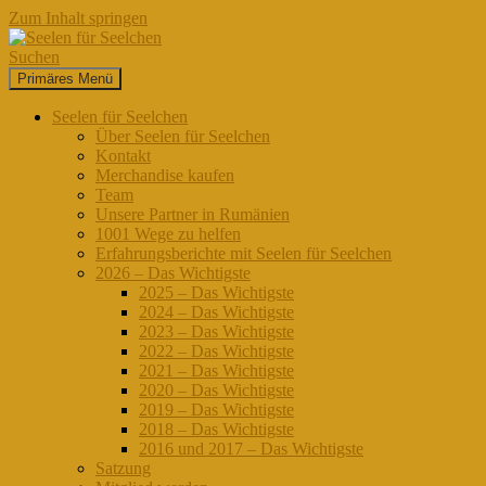
Zum Inhalt springen
Suchen
Primäres Menü
Seelen für Seelchen
Seelen für Seelchen
Über Seelen für Seelchen
Kontakt
Merchandise kaufen
Team
Unsere Partner in Rumänien
1001 Wege zu helfen
Erfahrungsberichte mit Seelen für Seelchen
2026 – Das Wichtigste
2025 – Das Wichtigste
2024 – Das Wichtigste
2023 – Das Wichtigste
2022 – Das Wichtigste
2021 – Das Wichtigste
2020 – Das Wichtigste
2019 – Das Wichtigste
2018 – Das Wichtigste
2016 und 2017 – Das Wichtigste
Satzung