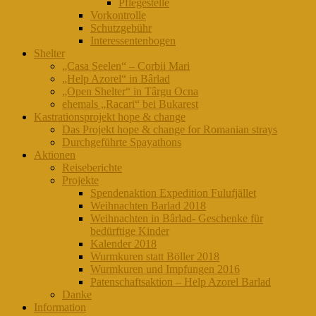
Pflegestelle
Vorkontrolle
Schutzgebühr
Interessentenbogen
Shelter
„Casa Seelen“ – Corbii Mari
„Help Azorel“ in Bârlad
„Open Shelter“ in Târgu Ocna
ehemals „Racari“ bei Bukarest
Kastrationsprojekt hope & change
Das Projekt hope & change for Romanian strays
Durchgeführte Spayathons
Aktionen
Reiseberichte
Projekte
Spendenaktion Expedition Fulufjället
Weihnachten Barlad 2018
Weihnachten in Bârlad- Geschenke für
bedürftige Kinder
Kalender 2018
Wurmkuren statt Böller 2018
Wurmkuren und Impfungen 2016
Patenschaftsaktion – Help Azorel Barlad
Danke
Information