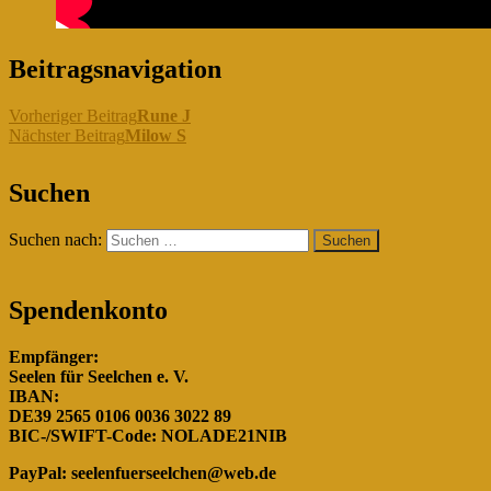
Beitragsnavigation
Vorheriger Beitrag
Rune J
Nächster Beitrag
Milow S
"Gemeinsam für die Hunde in
Suchen
Rumänien!"
Suchen nach:
Spendenkonto
Empfänger:
Seelen für Seelchen e. V.
IBAN:
DE39 2565 0106 0036 3022 89
BIC-/SWIFT-Code: NOLADE21NIB
PayPal:
seelenfuerseelchen@web.de