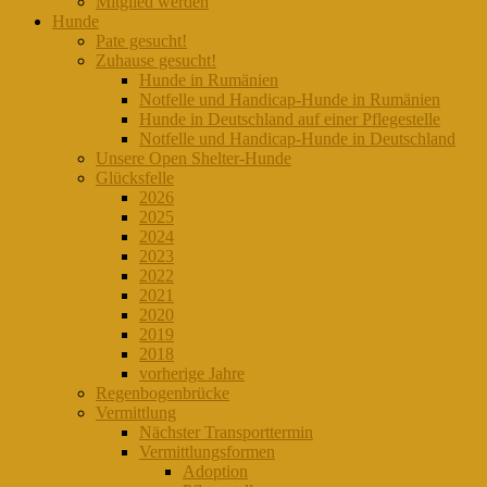
Mitglied werden
Hunde
Pate gesucht!
Zuhause gesucht!
Hunde in Rumänien
Notfelle und Handicap-Hunde in Rumänien
Hunde in Deutschland auf einer Pflegestelle
Notfelle und Handicap-Hunde in Deutschland
Unsere Open Shelter-Hunde
Glücksfelle
2026
2025
2024
2023
2022
2021
2020
2019
2018
vorherige Jahre
Regenbogenbrücke
Vermittlung
Nächster Transporttermin
Vermittlungsformen
Adoption