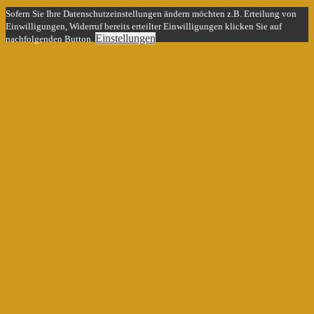
Sofern Sie Ihre Datenschutzeinstellungen ändern möchten z.B. Erteilung von
Einwilligungen, Widerruf bereits erteilter Einwilligungen klicken Sie auf
Einstellungen
nachfolgenden Button.