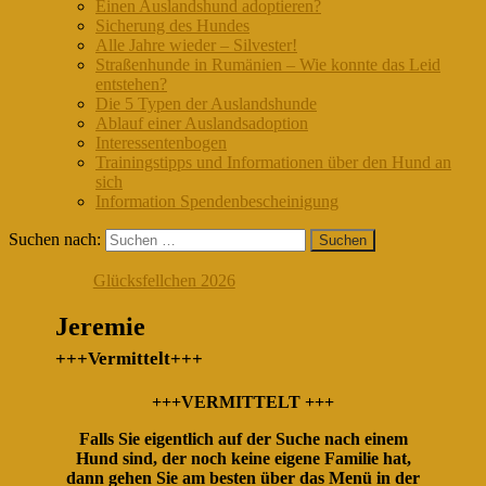
Einen Auslandshund adoptieren?
Sicherung des Hundes
Alle Jahre wieder – Silvester!
Straßenhunde in Rumänien – Wie konnte das Leid
entstehen?
Die 5 Typen der Auslandshunde
Ablauf einer Auslandsadoption
Interessentenbogen
Trainingstipps und Informationen über den Hund an
sich
Information Spendenbescheinigung
Suchen nach:
Glücksfellchen 2026
Jeremie
+++Vermittelt+++
+++VERMITTELT +++
Falls Sie eigentlich auf der Suche nach einem
Hund sind, der noch keine eigene Familie hat,
dann gehen Sie am besten über das Menü in der