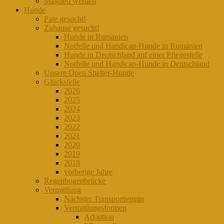
Mitglied werden
Hunde
Pate gesucht!
Zuhause gesucht!
Hunde in Rumänien
Notfelle und Handicap-Hunde in Rumänien
Hunde in Deutschland auf einer Pflegestelle
Notfelle und Handicap-Hunde in Deutschland
Unsere Open Shelter-Hunde
Glücksfelle
2026
2025
2024
2023
2022
2021
2020
2019
2018
vorherige Jahre
Regenbogenbrücke
Vermittlung
Nächster Transporttermin
Vermittlungsformen
Adoption