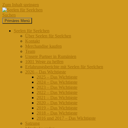
Zum Inhalt springen
Suchen
Primäres Menü
Seelen für Seelchen
Seelen für Seelchen
Über Seelen für Seelchen
Kontakt
Merchandise kaufen
Team
Unsere Partner in Rumänien
1001 Wege zu helfen
Erfahrungsberichte mit Seelen für Seelchen
2026 – Das Wichtigste
2025 – Das Wichtigste
2024 – Das Wichtigste
2023 – Das Wichtigste
2022 – Das Wichtigste
2021 – Das Wichtigste
2020 – Das Wichtigste
2019 – Das Wichtigste
2018 – Das Wichtigste
2016 und 2017 – Das Wichtigste
Satzung