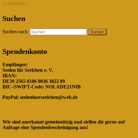
+++Vermittelt+++
"Gemeinsam für die Hunde in
Suchen
Rumänien!"
Suchen nach:
Spendenkonto
Empfänger:
Seelen für Seelchen e. V.
IBAN:
DE39 2565 0106 0036 3022 89
BIC-/SWIFT-Code: NOLADE21NIB
PayPal:
seelenfuerseelchen@web.de
Wir sind anerkannt gemeinnützig und stellen dir gerne auf
Anfrage eine Spendenbescheinigung aus!