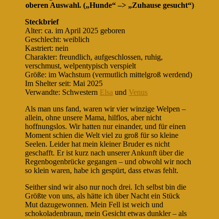
oberen Auswahl. („Hunde“ –> „Zuhause gesucht“)
Steckbrief
Alter: ca. im April 2025 geboren
Geschlecht: weiblich
Kastriert: nein
Charakter: freundlich, aufgeschlossen, ruhig,
verschmust, welpentypisch verspielt
Größe: im Wachstum (vermutlich mittelgroß werdend)
Im Shelter seit: Mai 2025
Verwandte: Schwestern
Elsa
und
Venus
Als man uns fand, waren wir vier winzige Welpen –
allein, ohne unsere Mama, hilflos, aber nicht
hoffnungslos. Wir hatten nur einander, und für einen
Moment schien die Welt viel zu groß für so kleine
Seelen. Leider hat mein kleiner Bruder es nicht
geschafft. Er ist kurz nach unserer Ankunft über die
Regenbogenbrücke gegangen – und obwohl wir noch
so klein waren, habe ich gespürt, dass etwas fehlt.
Seither sind wir also nur noch drei. Ich selbst bin die
Größte von uns, als hätte ich über Nacht ein Stück
Mut dazugewonnen. Mein Fell ist weich und
schokoladenbraun, mein Gesicht etwas dunkler – als