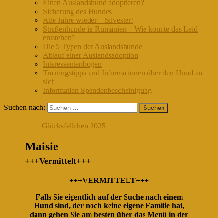
Einen Auslandshund adoptieren?
Sicherung des Hundes
Alle Jahre wieder – Silvester!
Straßenhunde in Rumänien – Wie konnte das Leid
entstehen?
Die 5 Typen der Auslandshunde
Ablauf einer Auslandsadoption
Interessentenbogen
Trainingstipps und Informationen über den Hund an
sich
Information Spendenbescheinigung
Suchen nach:
Glücksfellchen 2025
Maisie
+++Vermittelt+++
+++VERMITTELT+++
Falls Sie eigentlich auf der Suche nach einem
Hund sind, der noch keine eigene Familie hat,
dann gehen Sie am besten über das Menü in der