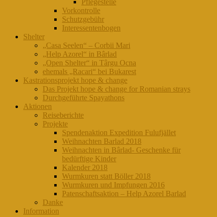
Pflegestelle
Vorkontrolle
Schutzgebühr
Interessentenbogen
Shelter
„Casa Seelen“ – Corbii Mari
„Help Azorel“ in Bârlad
„Open Shelter“ in Târgu Ocna
ehemals „Racari“ bei Bukarest
Kastrationsprojekt hope & change
Das Projekt hope & change for Romanian strays
Durchgeführte Spayathons
Aktionen
Reiseberichte
Projekte
Spendenaktion Expedition Fulufjället
Weihnachten Barlad 2018
Weihnachten in Bârlad- Geschenke für
bedürftige Kinder
Kalender 2018
Wurmkuren statt Böller 2018
Wurmkuren und Impfungen 2016
Patenschaftsaktion – Help Azorel Barlad
Danke
Information