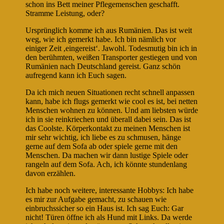
schon ins Bett meiner Pflegemenschen geschafft.
Stramme Leistung, oder?
Ursprünglich komme ich aus Rumänien. Das ist weit
weg, wie ich gemerkt habe. Ich bin nämlich vor
einiger Zeit ,eingereistʻ. Jawohl. Todesmutig bin ich in
den berühmten, weißen Transporter gestiegen und von
Rumänien nach Deutschland gereist. Ganz schön
aufregend kann ich Euch sagen.
Da ich mich neuen Situationen recht schnell anpassen
kann, habe ich flugs gemerkt wie cool es ist, bei netten
Menschen wohnen zu können. Und am liebsten würde
ich in sie reinkriechen und überall dabei sein. Das ist
das Coolste. Körperkontakt zu meinen Menschen ist
mir sehr wichtig, ich liebe es zu schmusen, hänge
gerne auf dem Sofa ab oder spiele gerne mit den
Menschen. Da machen wir dann lustige Spiele oder
rangeln auf dem Sofa. Ach, ich könnte stundenlang
davon erzählen.
Ich habe noch weitere, interessante Hobbys: Ich habe
es mir zur Aufgabe gemacht, zu schauen wie
einbruchssicher so ein Haus ist. Ich sag Euch: Gar
nicht! Türen öffne ich als Hund mit Links. Da werde