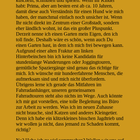
kuscheln, schmusen und spielen. Wenn ihr Kinder
habt: Prima, aber am besten erst ab ca. 10 Jahren,
damit diese auch Verständnis für einen Hund wie mich
haben, der manchmal einfach noch unsicher ist. Wenn
Ihr nicht direkt im Zentrum einer Großstadt, sondern
eher ländlich wohnt, ist das ein großer Pluspunkt.
Derzeit nenne ich einen Garten mein Eigen, den ich
toll finde. Deshalb wäre es schön, wenn auch Du
einen Garten hast, in dem ich mich frei bewegen kann.
Aufgrund einer alten Fraktur am linken
Hinterbeinchen bin ich keine Kandidatin für
stundenlange Wanderungen oder Joggingtouren,
gemütliche Spaziergänge sind genau das richtige für
mich. Ich wünsche mir hundeerfahrene Menschen, die
aufmerksam sind und mich nicht überfordern.
Übrigens lerne ich gerade das Mitfahren im
Fahrradanhänger, unseren gemeinsamen
Fahrradtouren steht also nichts im Wege. Auch könnte
ich mir gut vorstellen, eine tolle Begleitung ins Büro
zur Arbeit zu werden. Was ich im neuen Zuhause
nicht brauche, sind Katzen und anderes Kleingetier.
Denn ich habe ein klitzekleines bisschen Jagdtrieb und
wir wollen ja nicht, dass jemand zu Schaden kommt,
richtig?