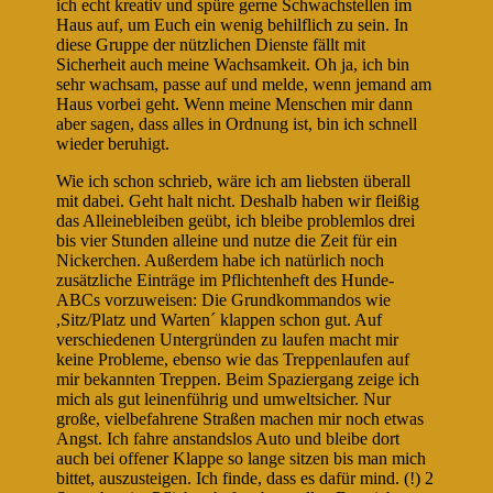
ich echt kreativ und spüre gerne Schwachstellen im
Haus auf, um Euch ein wenig behilflich zu sein. In
diese Gruppe der nützlichen Dienste fällt mit
Sicherheit auch meine Wachsamkeit. Oh ja, ich bin
sehr wachsam, passe auf und melde, wenn jemand am
Haus vorbei geht. Wenn meine Menschen mir dann
aber sagen, dass alles in Ordnung ist, bin ich schnell
wieder beruhigt.
Wie ich schon schrieb, wäre ich am liebsten überall
mit dabei. Geht halt nicht. Deshalb haben wir fleißig
das Alleinebleiben geübt, ich bleibe problemlos drei
bis vier Stunden alleine und nutze die Zeit für ein
Nickerchen. Außerdem habe ich natürlich noch
zusätzliche Einträge im Pflichtenheft des Hunde-
ABCs vorzuweisen: Die Grundkommandos wie
,Sitz/Platz und Warten´ klappen schon gut. Auf
verschiedenen Untergründen zu laufen macht mir
keine Probleme, ebenso wie das Treppenlaufen auf
mir bekannten Treppen. Beim Spaziergang zeige ich
mich als gut leinenführig und umweltsicher. Nur
große, vielbefahrene Straßen machen mir noch etwas
Angst. Ich fahre anstandslos Auto und bleibe dort
auch bei offener Klappe so lange sitzen bis man mich
bittet, auszusteigen. Ich finde, dass es dafür mind. (!) 2