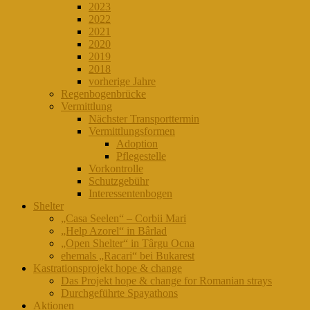
2023
2022
2021
2020
2019
2018
vorherige Jahre
Regenbogenbrücke
Vermittlung
Nächster Transporttermin
Vermittlungsformen
Adoption
Pflegestelle
Vorkontrolle
Schutzgebühr
Interessentenbogen
Shelter
„Casa Seelen“ – Corbii Mari
„Help Azorel“ in Bârlad
„Open Shelter“ in Târgu Ocna
ehemals „Racari“ bei Bukarest
Kastrationsprojekt hope & change
Das Projekt hope & change for Romanian strays
Durchgeführte Spayathons
Aktionen