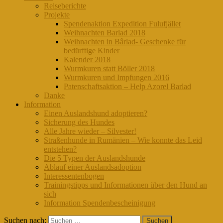
Reiseberichte
Projekte
Spendenaktion Expedition Fulufjället
Weihnachten Barlad 2018
Weihnachten in Bârlad- Geschenke für
bedürftige Kinder
Kalender 2018
Wurmkuren statt Böller 2018
Wurmkuren und Impfungen 2016
Patenschaftsaktion – Help Azorel Barlad
Danke
Information
Einen Auslandshund adoptieren?
Sicherung des Hundes
Alle Jahre wieder – Silvester!
Straßenhunde in Rumänien – Wie konnte das Leid
entstehen?
Die 5 Typen der Auslandshunde
Ablauf einer Auslandsadoption
Interessentenbogen
Trainingstipps und Informationen über den Hund an
sich
Information Spendenbescheinigung
Suchen nach: