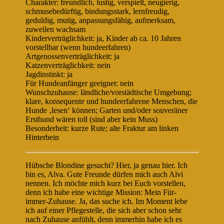
Charakter: freundlich, lustig, verspielt, neugierig,
schmusebedürftig, bindungsstark, lernfreudig,
geduldig, mutig, anpassungsfähig, aufmerksam,
zuweilen wachsam
Kinderverträglichkeit: ja, Kinder ab ca. 10 Jahren
vorstellbar (wenn hundeerfahren)
Artgenossenverträglichkeit: ja
Katzenverträglichkeit: nein
Jagdinstinkt: ja
Für Hundeanfänger geeignet: nein
Wunschzuhause: ländliche/vorstädtische Umgebung;
klare, konsequente und hundeerfahrene Menschen, die
Hunde ‚lesen‘ können; Garten und/oder souveräner
Ersthund wären toll (sind aber kein Muss)
Besonderheit: kurze Rute; alte Fraktur am linken
Hinterbein
Hübsche Blondine gesucht? Hier, ja genau hier. Ich
bin es, Alva. Gute Freunde dürfen mich auch Alvi
nennen. Ich möchte mich kurz bei Euch vorstellen,
denn ich habe eine wichtige Mission: Mein Für-
immer-Zuhause. Ja, das suche ich. Im Moment lebe
ich auf einer Pflegestelle, die sich aber schon sehr
nach Zuhause anfühlt, denn immerhin habe ich es