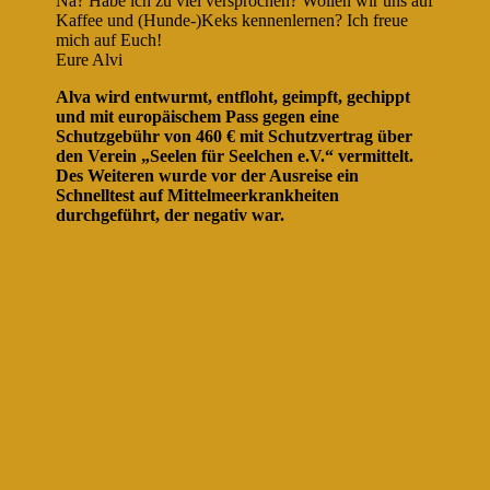
Na? Habe ich zu viel versprochen? Wollen wir uns auf
Kaffee und (Hunde-)Keks kennenlernen? Ich freue
mich auf Euch!
Eure Alvi
Alva wird entwurmt, entfloht, geimpft, gechippt
und mit europäischem Pass gegen eine
Schutzgebühr von 460 € mit Schutzvertrag über
den Verein „Seelen für Seelchen e.V.“ vermittelt.
Des Weiteren wurde vor der Ausreise ein
Schnelltest auf Mittelmeerkrankheiten
durchgeführt, der negativ war.