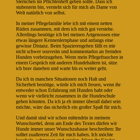
Sternchen im Pflichtenheft geben sollte. Dass ich
stubenrein bin, versteht sich für mich als Dame von
Welt natürlich von selbst.
In meiner Pflegefamilie lebe ich mit einem netten
Rüden zusammen, mit dem ich mich gut verstehe.
Allerdings benötige ich bei meinen Artgenossen eine
etwas längere Kennenlernphase und anfangs eine
gewisse Distanz. Beim Spazierengehen fällt es mir
nicht schwer souverän und kommentarlos an fremden
Hunden vorbeizugehen. Wenn mein Pflegefrauchen in
einem Gespräch mit anderen Hundehaltern ist, sitze
ich brav daneben und warte bis es weiter geht.
Da ich in manchen Situationen noch Halt und
Sicherheit benötige, würde ich mich freuen, wenn ihr
entweder schon Erfahrung mit Hunden habt oder
wenn wir vielleicht zusammen in die Hundeschule
gehen könnten. Da ich ja eh immer überall dabei sein
möchte, wäre das sicherlich ein großer Spaß für mich.
Und damit sind wir schon mittendrin in meinem
Wunschzettel, denn am Ende des Textes dürfen wir
Hunde immer unser Wunschzuhause beschreiben: Ihr
solltet zuallererst Zeit für mich haben. Ich möchte