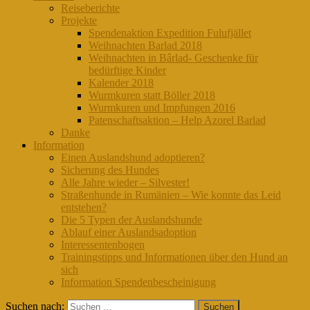
Reiseberichte
Projekte
Spendenaktion Expedition Fulufjället
Weihnachten Barlad 2018
Weihnachten in Bârlad- Geschenke für
bedürftige Kinder
Kalender 2018
Wurmkuren statt Böller 2018
Wurmkuren und Impfungen 2016
Patenschaftsaktion – Help Azorel Barlad
Danke
Information
Einen Auslandshund adoptieren?
Sicherung des Hundes
Alle Jahre wieder – Silvester!
Straßenhunde in Rumänien – Wie konnte das Leid
entstehen?
Die 5 Typen der Auslandshunde
Ablauf einer Auslandsadoption
Interessentenbogen
Trainingstipps und Informationen über den Hund an
sich
Information Spendenbescheinigung
Suchen nach: