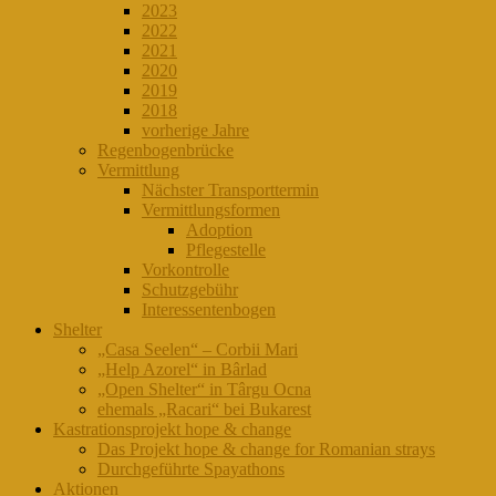
2023
2022
2021
2020
2019
2018
vorherige Jahre
Regenbogenbrücke
Vermittlung
Nächster Transporttermin
Vermittlungsformen
Adoption
Pflegestelle
Vorkontrolle
Schutzgebühr
Interessentenbogen
Shelter
„Casa Seelen“ – Corbii Mari
„Help Azorel“ in Bârlad
„Open Shelter“ in Târgu Ocna
ehemals „Racari“ bei Bukarest
Kastrationsprojekt hope & change
Das Projekt hope & change for Romanian strays
Durchgeführte Spayathons
Aktionen