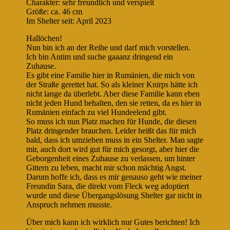
Charakter: sehr freundlich und verspielt
Größe: ca. 46 cm
Im Shelter seit: April 2023
Hallöchen!
Nun bin ich an der Reihe und darf mich vorstellen.
Ich bin Antim und suche gaaanz dringend ein
Zuhause.
Es gibt eine Familie hier in Rumänien, die mich von
der Straße gerettet hat. So als kleiner Knirps hätte ich
nicht lange da überlebt. Aber diese Familie kann eben
nicht jeden Hund behalten, den sie retten, da es hier in
Rumänien einfach zu viel Hundeelend gibt.
So muss ich nun Platz machen für Hunde, die diesen
Platz dringender brauchen. Leider heißt das für mich
bald, dass ich umziehen muss in ein Shelter. Man sagte
mir, auch dort wird gut für mich gesorgt, aber hier die
Geborgenheit eines Zuhause zu verlassen, um hinter
Gittern zu leben, macht mir schon mächtig Angst.
Darum hoffe ich, dass es mir genauso geht wie meiner
Freundin Sara, die direkt vom Fleck weg adoptiert
wurde und diese Übergangslösung Shelter gar nicht in
Anspruch nehmen musste.
Über mich kann ich wirklich nur Gutes berichten! Ich