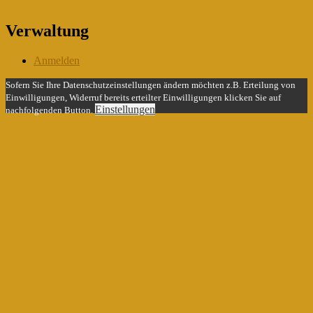
Verwaltung
Anmelden
Sofern Sie Ihre Datenschutzeinstellungen ändern möchten z.B. Erteilung von
Einwilligungen, Widerruf bereits erteilter Einwilligungen klicken Sie auf
Einstellungen
nachfolgenden Button.