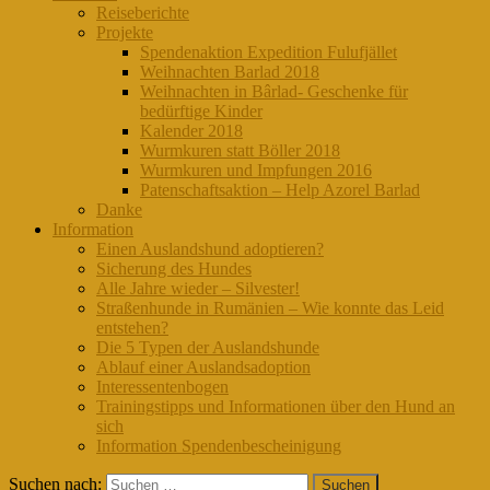
Reiseberichte
Projekte
Spendenaktion Expedition Fulufjället
Weihnachten Barlad 2018
Weihnachten in Bârlad- Geschenke für
bedürftige Kinder
Kalender 2018
Wurmkuren statt Böller 2018
Wurmkuren und Impfungen 2016
Patenschaftsaktion – Help Azorel Barlad
Danke
Information
Einen Auslandshund adoptieren?
Sicherung des Hundes
Alle Jahre wieder – Silvester!
Straßenhunde in Rumänien – Wie konnte das Leid
entstehen?
Die 5 Typen der Auslandshunde
Ablauf einer Auslandsadoption
Interessentenbogen
Trainingstipps und Informationen über den Hund an
sich
Information Spendenbescheinigung
Suchen nach: