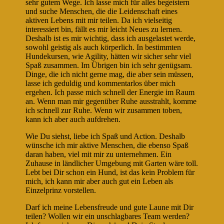
sehr gutem Wege. Ich lasse mich für alles begeistern
und suche Menschen, die die Leidenschaft eines
aktiven Lebens mit mir teilen. Da ich vielseitig
interessiert bin, fällt es mir leicht Neues zu lernen.
Deshalb ist es mir wichtig, dass ich ausgelastet werde,
sowohl geistig als auch körperlich. In bestimmten
Hundekursen, wie Agility, hätten wir sicher sehr viel
Spaß zusammen. Im Übrigen bin ich sehr genügsam.
Dinge, die ich nicht gerne mag, die aber sein müssen,
lasse ich geduldig und kommentarlos über mich
ergehen. Ich passe mich schnell der Energie im Raum
an. Wenn man mir gegenüber Ruhe ausstrahlt, komme
ich schnell zur Ruhe. Wenn wir zusammen toben,
kann ich aber auch aufdrehen.
Wie Du siehst, liebe ich Spaß und Action. Deshalb
wünsche ich mir aktive Menschen, die ebenso Spaß
daran haben, viel mit mir zu unternehmen. Ein
Zuhause in ländlicher Umgebung mit Garten wäre toll.
Lebt bei Dir schon ein Hund, ist das kein Problem für
mich, ich kann mir aber auch gut ein Leben als
Einzelprinz vorstellen.
Darf ich meine Lebensfreude und gute Laune mit Dir
teilen? Wollen wir ein unschlagbares Team werden?