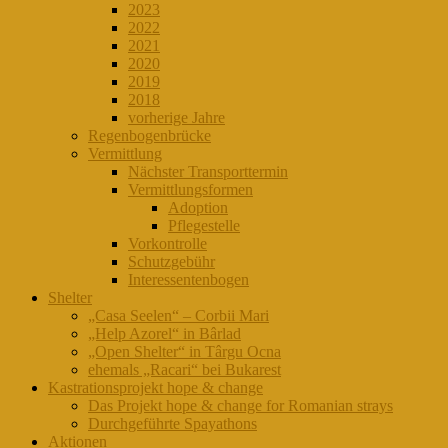
2023
2022
2021
2020
2019
2018
vorherige Jahre
Regenbogenbrücke
Vermittlung
Nächster Transporttermin
Vermittlungsformen
Adoption
Pflegestelle
Vorkontrolle
Schutzgebühr
Interessentenbogen
Shelter
„Casa Seelen“ – Corbii Mari
„Help Azorel“ in Bârlad
„Open Shelter“ in Târgu Ocna
ehemals „Racari“ bei Bukarest
Kastrationsprojekt hope & change
Das Projekt hope & change for Romanian strays
Durchgeführte Spayathons
Aktionen