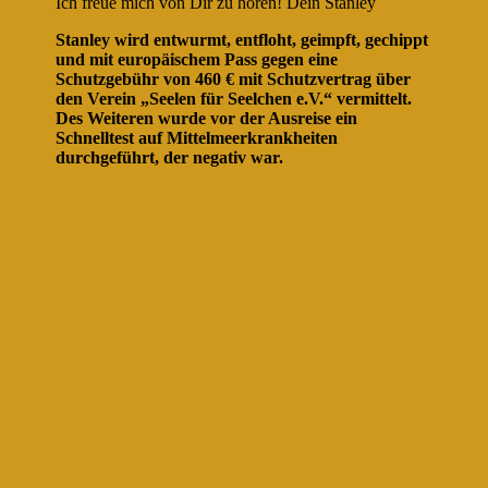
Ich freue mich von Dir zu hören! Dein Stanley
Stanley wird entwurmt, entfloht, geimpft, gechippt
und mit europäischem Pass gegen eine
Schutzgebühr von 460 € mit Schutzvertrag über
den Verein „Seelen für Seelchen e.V.“ vermittelt.
Des Weiteren wurde vor der Ausreise ein
Schnelltest auf Mittelmeerkrankheiten
durchgeführt, der negativ war.