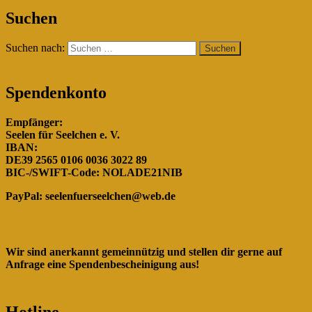
"Gemeinsam für die Hunde in
Suchen
Rumänien!"
Suchen nach:
Spendenkonto
Empfänger:
Seelen für Seelchen e. V.
IBAN:
DE39 2565 0106 0036 3022 89
BIC-/SWIFT-Code: NOLADE21NIB
PayPal:
seelenfuerseelchen@web.de
Wir sind anerkannt gemeinnützig und stellen dir gerne auf
Anfrage eine Spendenbescheinigung aus!