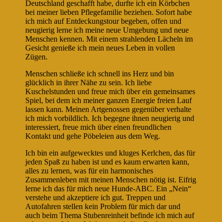
Deutschland geschafft habe, durfte ich ein Körbchen
bei meiner lieben Pflegefamilie beziehen. Sofort habe
ich mich auf Entdeckungstour begeben, offen und
neugierig lerne ich meine neue Umgebung und neue
Menschen kennen. Mit einem strahlenden Lächeln im
Gesicht genieße ich mein neues Leben in vollen
Zügen.
Menschen schließe ich schnell ins Herz und bin
glücklich in ihrer Nähe zu sein. Ich liebe
Kuschelstunden und freue mich über ein gemeinsames
Spiel, bei dem ich meiner ganzen Energie freien Lauf
lassen kann. Meinen Artgenossen gegenüber verhalte
ich mich vorbildlich. Ich begegne ihnen neugierig und
interessiert, freue mich über einen freundlichen
Kontakt und gehe Pöbeleien aus dem Weg.
Ich bin ein aufgewecktes und kluges Kerlchen, das für
jeden Spaß zu haben ist und es kaum erwarten kann,
alles zu lernen, was für ein harmonisches
Zusammenleben mit meinen Menschen nötig ist. Eifrig
lerne ich das für mich neue Hunde-ABC. Ein „Nein“
verstehe und akzeptiere ich gut. Treppen und
Autofahren stellen kein Problem für mich dar und
auch beim Thema Stubenreinheit befinde ich mich auf