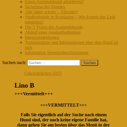
Einen Auslandshund adoptieren?
Sicherung des Hundes
Alle Jahre wieder – Silvester!
Straßenhunde in Rumänien – Wie konnte das Leid
entstehen?
Die 5 Typen der Auslandshunde
Ablauf einer Auslandsadoption
Interessentenbogen
Trainingstipps und Informationen über den Hund an
sich
Information Spendenbescheinigung
Suchen nach:
Glücksfellchen 2025
Lino B
+++Vermittelt+++
+++VERMITTELT+++
Falls Sie eigentlich auf der Suche nach einem
Hund sind, der noch keine eigene Familie hat,
dann gehen Sie am besten über das Menü in der