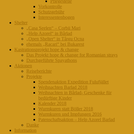
Pflegestelle
Vorkontrolle
Schutzgebühr
Interessentenbogen
Shelter
„Casa Seelen“ – Corbii Mari
„Help Azorel“ in Bârlad
„Open Shelter“ in Târgu Ocna
ehemals „Racari“ bei Bukarest
Kastrationsprojekt hope & change
Das Projekt hope & change for Romanian strays
Durchgeführte Spayathons
Aktionen
Reiseberichte
Projekte
Spendenaktion Expedition Fulufjället
Weihnachten Barlad 2018
Weihnachten in Bârlad- Geschenke für
bedürftige Kinder
Kalender 2018
Wurmkuren statt Böller 2018
Wurmkuren und Impfungen 2016
Patenschaftsaktion – Help Azorel Barlad
Danke
Information