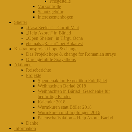
Pflegestelle
Vorkontrolle
Schutzgebühr
Interessentenbogen
Shelter
„Casa Seelen“ – Corbii Mari
„Help Azorel“ in Bârlad
„Open Shelter“ in Târgu Ocna
ehemals „Racari“ bei Bukarest
Kastrationsprojekt hope & change
Das Projekt hope & change for Romanian strays
Durchgeführte Spayathons
Aktionen
Reiseberichte
Projekte
Spendenaktion Expedition Fulufjället
Weihnachten Barlad 2018
Weihnachten in Bârlad- Geschenke für
bedürftige Kinder
Kalender 2018
Wurmkuren statt Böller 2018
Wurmkuren und Impfungen 2016
Patenschaftsaktion – Help Azorel Barlad
Danke
Information