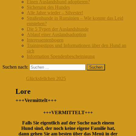
Einen Auslandshund adoptieren?
Sicherung des Hundes
Alle Jahre wieder – Silvester!
Straßenhunde in Rumänien – Wie konnte das Leid
entstehen?
Die 5 Typen der Auslandshunde
Ablauf einer Auslandsadoption
Interessentenbogen
Trainingstipps und Informationen über den Hund an
sich
Information Spendenbescheinigung
Suchen nach:
Glücksfellchen 2025
Lore
+++Vermittelt+++
+++VERMITTELT+++
Falls Sie eigentlich auf der Suche nach einem
Hund sind, der noch keine eigene Familie hat,
dann gehen Sie am besten über das Menü in der