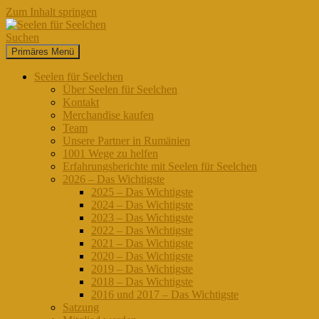
Zum Inhalt springen
Suchen
Primäres Menü
Seelen für Seelchen
Seelen für Seelchen
Über Seelen für Seelchen
Kontakt
Merchandise kaufen
Team
Unsere Partner in Rumänien
1001 Wege zu helfen
Erfahrungsberichte mit Seelen für Seelchen
2026 – Das Wichtigste
2025 – Das Wichtigste
2024 – Das Wichtigste
2023 – Das Wichtigste
2022 – Das Wichtigste
2021 – Das Wichtigste
2020 – Das Wichtigste
2019 – Das Wichtigste
2018 – Das Wichtigste
2016 und 2017 – Das Wichtigste
Satzung