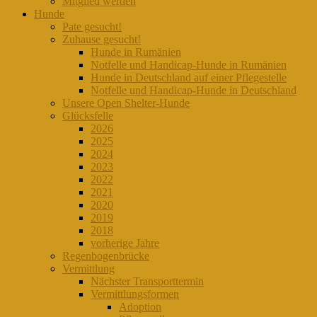
Mitglied werden
Hunde
Pate gesucht!
Zuhause gesucht!
Hunde in Rumänien
Notfelle und Handicap-Hunde in Rumänien
Hunde in Deutschland auf einer Pflegestelle
Notfelle und Handicap-Hunde in Deutschland
Unsere Open Shelter-Hunde
Glücksfelle
2026
2025
2024
2023
2022
2021
2020
2019
2018
vorherige Jahre
Regenbogenbrücke
Vermittlung
Nächster Transporttermin
Vermittlungsformen
Adoption