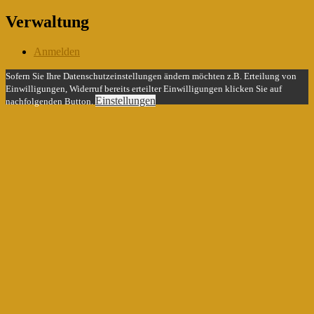
Verwaltung
Anmelden
Sofern Sie Ihre Datenschutzeinstellungen ändern möchten z.B. Erteilung von
Einwilligungen, Widerruf bereits erteilter Einwilligungen klicken Sie auf
Einstellungen
nachfolgenden Button.