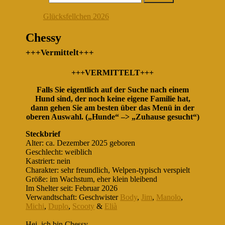
Glücksfellchen 2026
Chessy
+++Vermittelt+++
+++VERMITTELT+++
Falls Sie eigentlich auf der Suche nach einem
Hund sind, der noch keine eigene Familie hat,
dann gehen Sie am besten über das Menü in der
oberen Auswahl. („Hunde“ –> „Zuhause gesucht“)
Steckbrief
Alter: ca. Dezember 2025 geboren
Geschlecht: weiblich
Kastriert: nein
Charakter: sehr freundlich, Welpen-typisch verspielt
Größe: im Wachstum, eher klein bleibend
Im Shelter seit: Februar 2026
Verwandtschaft: Geschwister
Body
,
Jim
,
Manolo
,
Michi
,
Duplo
,
Scooty
&
Elià
Hej, ich bin Chessy.