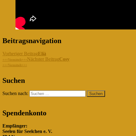
Beitragsnavigation
Vorheriger Beitrag
Elià
Nächster Beitrag
Cosy
+++Vermittelt+++
+++Vermittelt+++
"Gemeinsam für die Hunde in
Suchen
Rumänien!"
Suchen nach:
Spendenkonto
Empfänger:
Seelen für Seelchen e. V.