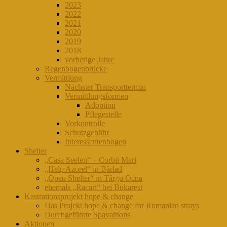
2023
2022
2021
2020
2019
2018
vorherige Jahre
Regenbogenbrücke
Vermittlung
Nächster Transporttermin
Vermittlungsformen
Adoption
Pflegestelle
Vorkontrolle
Schutzgebühr
Interessentenbogen
Shelter
„Casa Seelen“ – Corbii Mari
„Help Azorel“ in Bârlad
„Open Shelter“ in Târgu Ocna
ehemals „Racari“ bei Bukarest
Kastrationsprojekt hope & change
Das Projekt hope & change for Romanian strays
Durchgeführte Spayathons
Aktionen