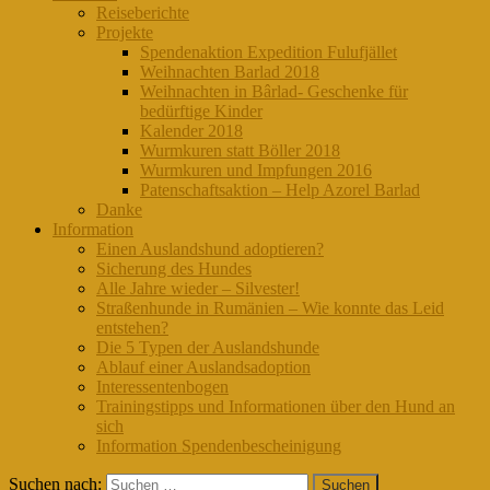
Reiseberichte
Projekte
Spendenaktion Expedition Fulufjället
Weihnachten Barlad 2018
Weihnachten in Bârlad- Geschenke für
bedürftige Kinder
Kalender 2018
Wurmkuren statt Böller 2018
Wurmkuren und Impfungen 2016
Patenschaftsaktion – Help Azorel Barlad
Danke
Information
Einen Auslandshund adoptieren?
Sicherung des Hundes
Alle Jahre wieder – Silvester!
Straßenhunde in Rumänien – Wie konnte das Leid
entstehen?
Die 5 Typen der Auslandshunde
Ablauf einer Auslandsadoption
Interessentenbogen
Trainingstipps und Informationen über den Hund an
sich
Information Spendenbescheinigung
Suchen nach: