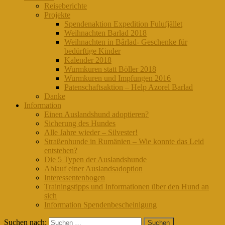
Reiseberichte
Projekte
Spendenaktion Expedition Fulufjället
Weihnachten Barlad 2018
Weihnachten in Bârlad- Geschenke für
bedürftige Kinder
Kalender 2018
Wurmkuren statt Böller 2018
Wurmkuren und Impfungen 2016
Patenschaftsaktion – Help Azorel Barlad
Danke
Information
Einen Auslandshund adoptieren?
Sicherung des Hundes
Alle Jahre wieder – Silvester!
Straßenhunde in Rumänien – Wie konnte das Leid
entstehen?
Die 5 Typen der Auslandshunde
Ablauf einer Auslandsadoption
Interessentenbogen
Trainingstipps und Informationen über den Hund an
sich
Information Spendenbescheinigung
Suchen nach: