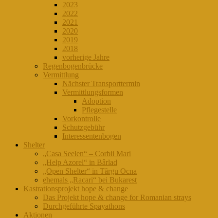
2023
2022
2021
2020
2019
2018
vorherige Jahre
Regenbogenbrücke
Vermittlung
Nächster Transporttermin
Vermittlungsformen
Adoption
Pflegestelle
Vorkontrolle
Schutzgebühr
Interessentenbogen
Shelter
„Casa Seelen“ – Corbii Mari
„Help Azorel“ in Bârlad
„Open Shelter“ in Târgu Ocna
ehemals „Racari“ bei Bukarest
Kastrationsprojekt hope & change
Das Projekt hope & change for Romanian strays
Durchgeführte Spayathons
Aktionen