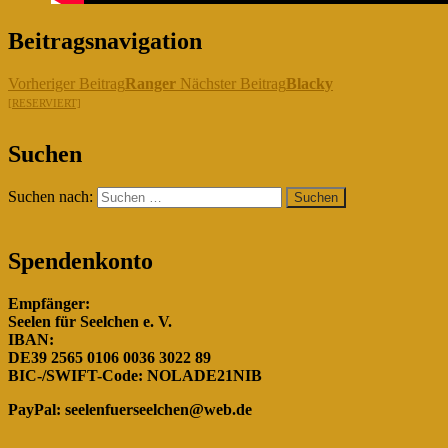
Beitragsnavigation
Vorheriger Beitrag
Ranger
Nächster Beitrag
Blacky
[RESERVIERT]
"Gemeinsam für die Hunde in
Suchen
Rumänien!"
Suchen nach:
Spendenkonto
Empfänger:
Seelen für Seelchen e. V.
IBAN:
DE39 2565 0106 0036 3022 89
BIC-/SWIFT-Code: NOLADE21NIB
PayPal:
seelenfuerseelchen@web.de