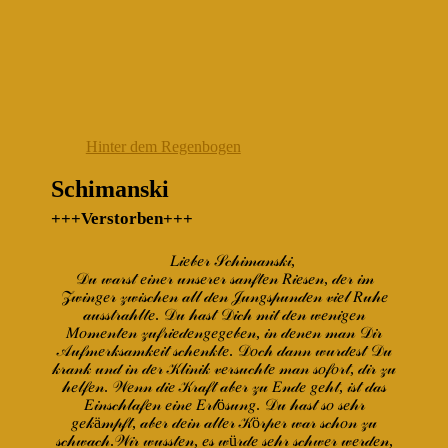
Hinter dem Regenbogen
Schimanski
+++Verstorben+++
𝐿𝒾𝑒𝒷𝑒𝓇 𝒮𝒸𝒽𝒾𝓂𝒶𝓃𝓈𝓀𝒾,
𝒟𝓊 𝓌𝒶𝓇𝓈𝓉 𝑒𝒾𝓃𝑒𝓇 𝓊𝓃𝓈𝑒𝓇𝑒𝓇 𝓈𝒶𝓃𝒻𝓉𝑒𝓃 𝑅𝒾𝑒𝓈𝑒𝓃, 𝒹𝑒𝓇 𝒾𝓂
𝒵𝓌𝒾𝓃𝑔𝑒𝓇 𝓏𝓌𝒾𝓈𝒸𝒽𝑒𝓃 𝒶𝓁𝓁 𝒹𝑒𝓃 𝒥𝓊𝓃𝑔𝓈𝓅𝓊𝓃𝒹𝑒𝓃 𝓋𝒾𝑒𝓁 𝑅𝓊𝒽𝑒
𝒶𝓊𝓈𝓈𝓉𝓇𝒶𝒽𝓁𝓉𝑒. 𝒟𝓊 𝒽𝒶𝓈𝓉 𝒟𝒾𝒸𝒽 𝓂𝒾𝓉 𝒹𝑒𝓃 𝓌𝑒𝓃𝒾𝑔𝑒𝓃
𝑀𝑜𝓂𝑒𝓃𝓉𝑒𝓃 𝓏𝓊𝒻𝓇𝒾𝑒𝒹𝑒𝓃𝑔𝑒𝑔𝑒𝒷𝑒𝓃, 𝒾𝓃 𝒹𝑒𝓃𝑒𝓃 𝓂𝒶𝓃 𝒟𝒾𝓇
𝒜𝓊𝒻𝓂𝑒𝓇𝓀𝓈𝒶𝓂𝓀𝑒𝒾𝓉 𝓈𝒸𝒽𝑒𝓃𝓀𝓉𝑒. 𝒟𝑜𝒸𝒽 𝒹𝒶𝓃𝓃 𝓌𝓊𝓇𝒹𝑒𝓈𝓉 𝒟𝓊
𝓀𝓇𝒶𝓃𝓀 𝓊𝓃𝒹 𝒾𝓃 𝒹𝑒𝓇 𝒦𝓁𝒾𝓃𝒾𝓀 𝓋𝑒𝓇𝓈𝓊𝒸𝒽𝓉𝑒 𝓂𝒶𝓃 𝓈𝑜𝒻𝑜𝓇𝓉, 𝒹𝒾𝓇 𝓏𝓊
𝒽𝑒𝓁𝒻𝑒𝓃. 𝒲𝑒𝓃𝓃 𝒹𝒾𝑒 𝒦𝓇𝒶𝒻𝓉 𝒶𝒷𝑒𝓇 𝓏𝓊 𝐸𝓃𝒹𝑒 𝑔𝑒𝒽𝓉, 𝒾𝓈𝓉 𝒹𝒶𝓈
𝐸𝒾𝓃𝓈𝒸𝒽𝓁𝒶𝒻𝑒𝓃 𝑒𝒾𝓃𝑒 𝐸𝓇𝓁ö𝓈𝓊𝓃𝑔. 𝒟𝓊 𝒽𝒶𝓈𝓉 𝓈𝑜 𝓈𝑒𝒽𝓇
𝑔𝑒𝓀ä𝓂𝓅𝒻𝓉, 𝒶𝒷𝑒𝓇 𝒹𝑒𝒾𝓃 𝒶𝓁𝓉𝑒𝓇 𝒦ö𝓇𝓅𝑒𝓇 𝓌𝒶𝓇 𝓈𝒸𝒽𝑜𝓃 𝓏𝓊
𝓈𝒸𝒽𝓌𝒶𝒸𝒽.𝒲𝒾𝓇 𝓌𝓊𝓈𝓈𝓉𝑒𝓃, 𝑒𝓈 𝓌ü𝓇𝒹𝑒 𝓈𝑒𝒽𝓇 𝓈𝒸𝒽𝓌𝑒𝓇 𝓌𝑒𝓇𝒹𝑒𝓃,