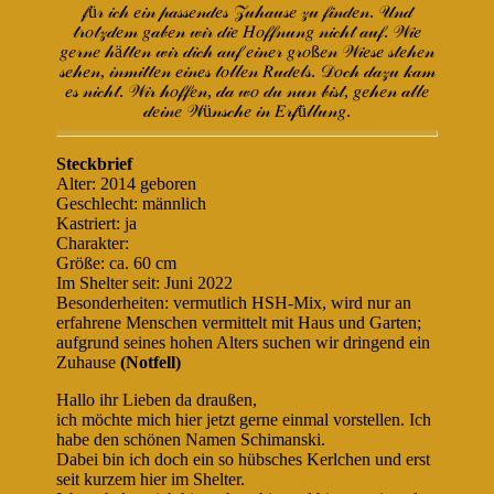
𝒻ü𝓇 𝒾𝒸𝒽 𝑒𝒾𝓃 𝓅𝒶𝓈𝓈𝑒𝓃𝒹𝑒𝓈 𝒵𝓊𝒽𝒶𝓊𝓈𝑒 𝓏𝓊 𝒻𝒾𝓃𝒹𝑒𝓃. 𝒰𝓃𝒹
𝓉𝓇𝑜𝓉𝓏𝒹𝑒𝓂 𝑔𝒶𝒷𝑒𝓃 𝓌𝒾𝓇 𝒹𝒾𝑒 𝐻𝑜𝒻𝒻𝓃𝓊𝓃𝑔 𝓃𝒾𝒸𝒽𝓉 𝒶𝓊𝒻. 𝒲𝒾𝑒
𝑔𝑒𝓇𝓃𝑒 𝒽ä𝓉𝓉𝑒𝓃 𝓌𝒾𝓇 𝒹𝒾𝒸𝒽 𝒶𝓊𝒻 𝑒𝒾𝓃𝑒𝓇 𝑔𝓇𝑜ß𝑒𝓃 𝒲𝒾𝑒𝓈𝑒 𝓈𝓉𝑒𝒽𝑒𝓃
𝓈𝑒𝒽𝑒𝓃, 𝒾𝓃𝓂𝒾𝓉𝓉𝑒𝓃 𝑒𝒾𝓃𝑒𝓈 𝓉𝑜𝓁𝓁𝑒𝓃 𝑅𝓊𝒹𝑒𝓁𝓈. 𝒟𝑜𝒸𝒽 𝒹𝒶𝓏𝓊 𝓀𝒶𝓂
𝑒𝓈 𝓃𝒾𝒸𝒽𝓉. 𝒲𝒾𝓇 𝒽𝑜𝒻𝒻𝑒𝓃, 𝒹𝒶 𝓌𝑜 𝒹𝓊 𝓃𝓊𝓃 𝒷𝒾𝓈𝓉, 𝑔𝑒𝒽𝑒𝓃 𝒶𝓁𝓁𝑒
𝒹𝑒𝒾𝓃𝑒 𝒲ü𝓃𝓈𝒸𝒽𝑒 𝒾𝓃 𝐸𝓇𝒻ü𝓁𝓁𝓊𝓃𝑔.
Steckbrief
Alter: 2014 geboren
Geschlecht: männlich
Kastriert: ja
Charakter:
Größe: ca. 60 cm
Im Shelter seit: Juni 2022
Besonderheiten: vermutlich HSH-Mix, wird nur an
erfahrene Menschen vermittelt mit Haus und Garten;
aufgrund seines hohen Alters suchen wir dringend ein
Zuhause
(Notfell)
Hallo ihr Lieben da draußen,
ich möchte mich hier jetzt gerne einmal vorstellen. Ich
habe den schönen Namen Schimanski.
Dabei bin ich doch ein so hübsches Kerlchen und erst
seit kurzem hier im Shelter.