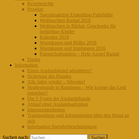
Reiseberichte
Projekte
Spendenaktion Expedition Fulufjället
Weihnachten Barlad 2018
Weihnachten in Bârlad- Geschenke für
bedürftige Kinder
Kalender 2018
Wurmkuren statt Böller 2018
Wurmkuren und Impfungen 2016
Patenschaftsaktion – Help Azorel Barlad
Danke
Information
Einen Auslandshund adoptieren?
Sicherung des Hundes
Alle Jahre wieder – Silvester!
Straßenhunde in Rumänien – Wie konnte das Leid
entstehen?
Die 5 Typen der Auslandshunde
Ablauf einer Auslandsadoption
Interessentenbogen
Trainingstipps und Informationen über den Hund an
sich
Information Spendenbescheinigung
Suchen nach: