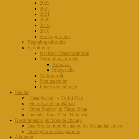
2023
2022
2021
2020
2019
2018
vorherige Jahre
Regenbogenbrücke
Vermittlung
Nächster Transporttermin
Vermittlungsformen
Adoption
Pflegestelle
Vorkontrolle
Schutzgebühr
Interessentenbogen
Shelter
„Casa Seelen“ – Corbii Mari
„Help Azorel“ in Bârlad
„Open Shelter“ in Târgu Ocna
ehemals „Racari“ bei Bukarest
Kastrationsprojekt hope & change
Das Projekt hope & change for Romanian strays
Durchgeführte Spayathons
Aktionen