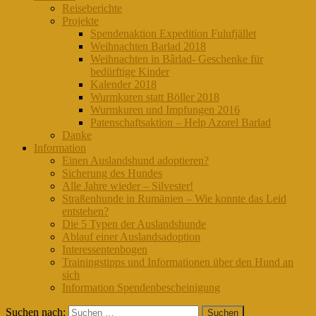
Reiseberichte
Projekte
Spendenaktion Expedition Fulufjället
Weihnachten Barlad 2018
Weihnachten in Bârlad- Geschenke für
bedürftige Kinder
Kalender 2018
Wurmkuren statt Böller 2018
Wurmkuren und Impfungen 2016
Patenschaftsaktion – Help Azorel Barlad
Danke
Information
Einen Auslandshund adoptieren?
Sicherung des Hundes
Alle Jahre wieder – Silvester!
Straßenhunde in Rumänien – Wie konnte das Leid
entstehen?
Die 5 Typen der Auslandshunde
Ablauf einer Auslandsadoption
Interessentenbogen
Trainingstipps und Informationen über den Hund an
sich
Information Spendenbescheinigung
Suchen nach: