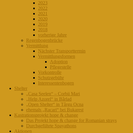
2023
2022
2021
2020
2019
2018
vorherige Jahre
Regenbogenbrücke
Vermittlung
Nächster Transporttermin
Vermittlungsformen
Adoption
Pflegestelle
Vorkontrolle
Schutzgebühr
Interessentenbogen
Shelter
„Casa Seelen“ – Corbii Mari
„Help Azorel“ in Bârlad
„Open Shelter“ in Târgu Ocna
ehemals „Racari“ bei Bukarest
Kastrationsprojekt hope & change
Das Projekt hope & change for Romanian strays
Durchgeführte Spayathons
Aktionen