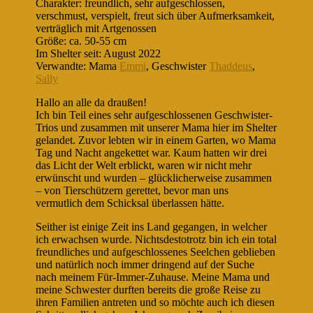
Charakter: freundlich, sehr aufgeschlossen,
verschmust, verspielt, freut sich über Aufmerksamkeit,
verträglich mit Artgenossen
Größe: ca. 50-55 cm
Im Shelter seit: August 2022
Verwandte: Mama
Emmi
, Geschwister
Thaddeus
,
Sally
Hallo an alle da draußen!
Ich bin Teil eines sehr aufgeschlossenen Geschwister-
Trios und zusammen mit unserer Mama hier im Shelter
gelandet. Zuvor lebten wir in einem Garten, wo Mama
Tag und Nacht angekettet war. Kaum hatten wir drei
das Licht der Welt erblickt, waren wir nicht mehr
erwünscht und wurden – glücklicherweise zusammen
– von Tierschützern gerettet, bevor man uns
vermutlich dem Schicksal überlassen hätte.
Seither ist einige Zeit ins Land gegangen, in welcher
ich erwachsen wurde. Nichtsdestotrotz bin ich ein total
freundliches und aufgeschlossenes Seelchen geblieben
und natürlich noch immer dringend auf der Suche
nach meinem Für-Immer-Zuhause. Meine Mama und
meine Schwester durften bereits die große Reise zu
ihren Familien antreten und so möchte auch ich diesen