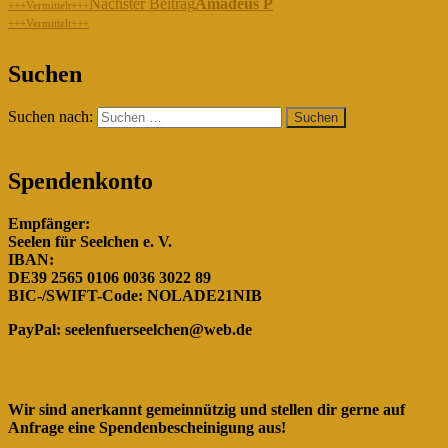
Nächster Beitrag
Amadeus P
+++Vermittelt+++
+++Vermittelt+++
"Gemeinsam für die Hunde in
Suchen
Rumänien!"
Suchen nach:
Spendenkonto
Empfänger:
Seelen für Seelchen e. V.
IBAN:
DE39 2565 0106 0036 3022 89
BIC-/SWIFT-Code: NOLADE21NIB
PayPal:
seelenfuerseelchen@web.de
Wir sind anerkannt gemeinnützig und stellen dir gerne auf
Anfrage eine Spendenbescheinigung aus!