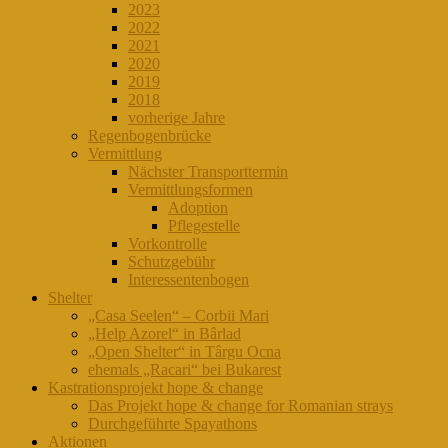
2023
2022
2021
2020
2019
2018
vorherige Jahre
Regenbogenbrücke
Vermittlung
Nächster Transporttermin
Vermittlungsformen
Adoption
Pflegestelle
Vorkontrolle
Schutzgebühr
Interessentenbogen
Shelter
„Casa Seelen“ – Corbii Mari
„Help Azorel“ in Bârlad
„Open Shelter“ in Târgu Ocna
ehemals „Racari“ bei Bukarest
Kastrationsprojekt hope & change
Das Projekt hope & change for Romanian strays
Durchgeführte Spayathons
Aktionen