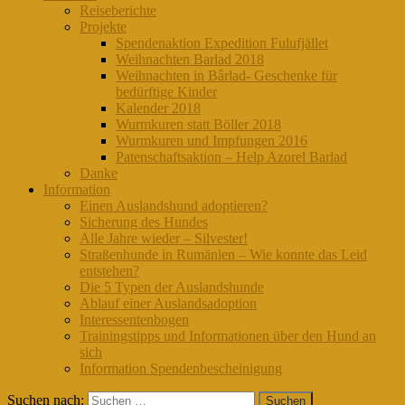
Reiseberichte
Projekte
Spendenaktion Expedition Fulufjället
Weihnachten Barlad 2018
Weihnachten in Bârlad- Geschenke für
bedürftige Kinder
Kalender 2018
Wurmkuren statt Böller 2018
Wurmkuren und Impfungen 2016
Patenschaftsaktion – Help Azorel Barlad
Danke
Information
Einen Auslandshund adoptieren?
Sicherung des Hundes
Alle Jahre wieder – Silvester!
Straßenhunde in Rumänien – Wie konnte das Leid
entstehen?
Die 5 Typen der Auslandshunde
Ablauf einer Auslandsadoption
Interessentenbogen
Trainingstipps und Informationen über den Hund an
sich
Information Spendenbescheinigung
Suchen nach: