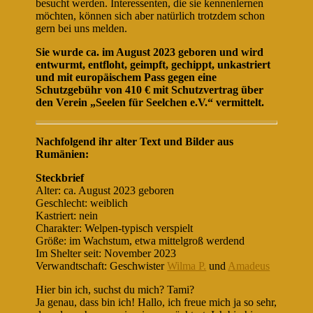
besucht werden. Interessenten, die sie kennenlernen
möchten, können sich aber natürlich trotzdem schon
gern bei uns melden.
Sie wurde ca. im August 2023 geboren und wird
entwurmt, entfloht, geimpft, gechippt, unkastriert
und mit europäischem Pass gegen eine
Schutzgebühr von 410 € mit Schutzvertrag über
den Verein „Seelen für Seelchen e.V.“ vermittelt.
Nachfolgend ihr alter Text und Bilder aus
Rumänien:
Steckbrief
Alter: ca. August 2023 geboren
Geschlecht: weiblich
Kastriert: nein
Charakter: Welpen-typisch verspielt
Größe: im Wachstum, etwa mittelgroß werdend
Im Shelter seit: November 2023
Verwandtschaft: Geschwister
Wilma P.
und
Amadeus
Hier bin ich, suchst du mich? Tami?
Ja genau, dass bin ich! Hallo, ich freue mich ja so sehr,