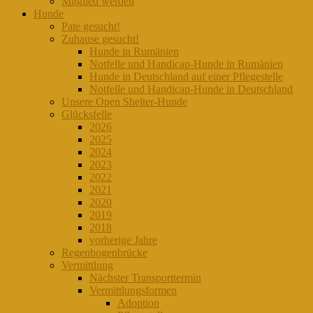
Mitglied werden
Hunde
Pate gesucht!
Zuhause gesucht!
Hunde in Rumänien
Notfelle und Handicap-Hunde in Rumänien
Hunde in Deutschland auf einer Pflegestelle
Notfelle und Handicap-Hunde in Deutschland
Unsere Open Shelter-Hunde
Glücksfelle
2026
2025
2024
2023
2022
2021
2020
2019
2018
vorherige Jahre
Regenbogenbrücke
Vermittlung
Nächster Transporttermin
Vermittlungsformen
Adoption