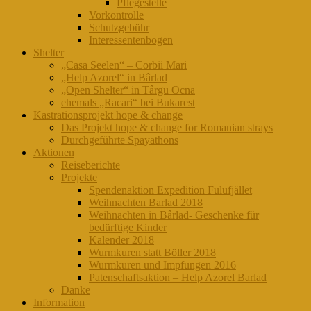
Pflegestelle
Vorkontrolle
Schutzgebühr
Interessentenbogen
Shelter
„Casa Seelen“ – Corbii Mari
„Help Azorel“ in Bârlad
„Open Shelter“ in Târgu Ocna
ehemals „Racari“ bei Bukarest
Kastrationsprojekt hope & change
Das Projekt hope & change for Romanian strays
Durchgeführte Spayathons
Aktionen
Reiseberichte
Projekte
Spendenaktion Expedition Fulufjället
Weihnachten Barlad 2018
Weihnachten in Bârlad- Geschenke für
bedürftige Kinder
Kalender 2018
Wurmkuren statt Böller 2018
Wurmkuren und Impfungen 2016
Patenschaftsaktion – Help Azorel Barlad
Danke
Information