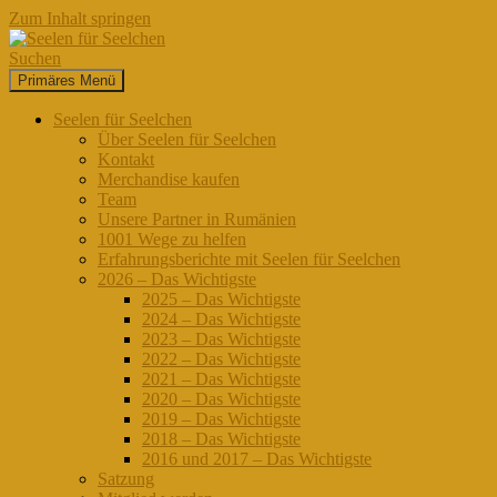
Zum Inhalt springen
Suchen
Primäres Menü
Seelen für Seelchen
Seelen für Seelchen
Über Seelen für Seelchen
Kontakt
Merchandise kaufen
Team
Unsere Partner in Rumänien
1001 Wege zu helfen
Erfahrungsberichte mit Seelen für Seelchen
2026 – Das Wichtigste
2025 – Das Wichtigste
2024 – Das Wichtigste
2023 – Das Wichtigste
2022 – Das Wichtigste
2021 – Das Wichtigste
2020 – Das Wichtigste
2019 – Das Wichtigste
2018 – Das Wichtigste
2016 und 2017 – Das Wichtigste
Satzung