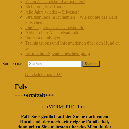
Einen Auslandshund adoptieren?
Sicherung des Hundes
Alle Jahre wieder – Silvester!
Straßenhunde in Rumänien – Wie konnte das Leid
entstehen?
Die 5 Typen der Auslandshunde
Ablauf einer Auslandsadoption
Interessentenbogen
Trainingstipps und Informationen über den Hund an
sich
Information Spendenbescheinigung
Suchen nach:
Glücksfellchen 2024
Fely
+++Vermittelt+++
+++VERMITTELT+++
Falls Sie eigentlich auf der Suche nach einem
Hund sind, der noch keine eigene Familie hat,
dann gehen Sie am besten über das Menü in der