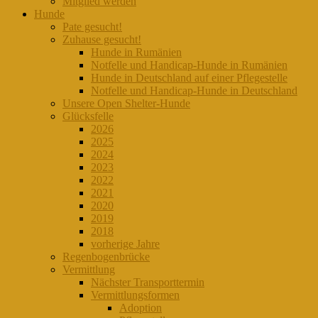
Mitglied werden
Hunde
Pate gesucht!
Zuhause gesucht!
Hunde in Rumänien
Notfelle und Handicap-Hunde in Rumänien
Hunde in Deutschland auf einer Pflegestelle
Notfelle und Handicap-Hunde in Deutschland
Unsere Open Shelter-Hunde
Glücksfelle
2026
2025
2024
2023
2022
2021
2020
2019
2018
vorherige Jahre
Regenbogenbrücke
Vermittlung
Nächster Transporttermin
Vermittlungsformen
Adoption