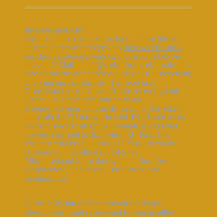
Interesse geweckt?
Wenn Sie Interesse an Maylo haben, füllen Sie bitte
unseren Interessentenbogen aus (
https://seelen-fuer-
seelchen.de/interessentenbogen/
)oder schreiben Sie
uns eine E-Mail an info@seelen-fuer-seelchen.de oder
eine Nachricht über Facebook. Maylo ist ausreisefertig
und kann mit dem nächsten Transport nach
Deutschland reisen. Unsere Hunde reisen legal mit
Traces. Als Traces bezeichnet man das
Datenbanksystem, mit dem der gesamte Tierverkehr
innerhalb der EU überwacht wird. Die Hunde reisen
kastriert (insofern alt genug), geimpft, gechipt und
entwurmt aus und besitzen einen EU-Pass. Des
Weiteren wird bei Hunden ab 12 Monaten vor der
Ausreise ein Schnelltest auf folgende
Mittelmeerkrankheiten durchgeführt: Borreliose,
Anaplasmose, Ehrlichiose, Dirofilariose und
Leishmaniose.
Cordula W. hat die Patenschaft für Maylo
übernommen und sorgt somit für ein gefülltes