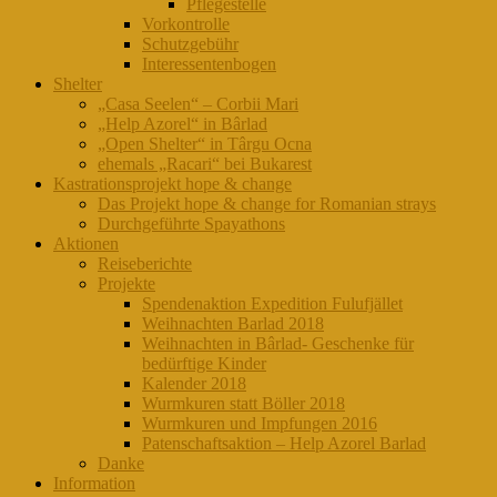
Pflegestelle
Vorkontrolle
Schutzgebühr
Interessentenbogen
Shelter
„Casa Seelen“ – Corbii Mari
„Help Azorel“ in Bârlad
„Open Shelter“ in Târgu Ocna
ehemals „Racari“ bei Bukarest
Kastrationsprojekt hope & change
Das Projekt hope & change for Romanian strays
Durchgeführte Spayathons
Aktionen
Reiseberichte
Projekte
Spendenaktion Expedition Fulufjället
Weihnachten Barlad 2018
Weihnachten in Bârlad- Geschenke für
bedürftige Kinder
Kalender 2018
Wurmkuren statt Böller 2018
Wurmkuren und Impfungen 2016
Patenschaftsaktion – Help Azorel Barlad
Danke
Information