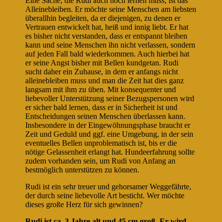
Eine Sache, die Rudi auch noch lernen muss, ist das
Alleinebleiben. Er möchte seine Menschen am liebsten
überallhin begleiten, da er diejenigen, zu denen er
Vertrauen entwickelt hat, heiß und innig liebt. Er hat
es bisher nicht verstanden, dass er entspannt bleiben
kann und seine Menschen ihn nicht verlassen, sondern
auf jeden Fall bald wiederkommen. Auch hierbei hat
er seine Angst bisher mit Bellen kundgetan. Rudi
sucht daher ein Zuhause, in dem er anfangs nicht
alleinebleiben muss und man die Zeit hat dies ganz
langsam mit ihm zu üben. Mit konsequenter und
liebevoller Unterstützung seiner Bezugspersonen wird
er sicher bald lernen, dass er in Sicherheit ist und
Entscheidungen seinen Menschen überlassen kann.
Insbesondere in der Eingewöhnungsphase braucht er
Zeit und Geduld und ggf. eine Umgebung, in der sein
eventuelles Bellen unproblematisch ist, bis er die
nötige Gelassenheit erlangt hat. Hundeerfahrung sollte
zudem vorhanden sein, um Rudi von Anfang an
bestmöglich unterstützen zu können.
Rudi ist ein sehr treuer und gehorsamer Weggefährte,
der durch seine liebevolle Art besticht. Wer möchte
dieses große Herz für sich gewinnen?
Rudi ist ca. 3 Jahre alt und 45 cm groß. Er wird