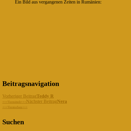
Ein Bild aus vergangenen Zeiten in Rumänien:
Beitragsnavigation
Vorheriger Beitrag
Teddy R
Nächster Beitrag
Nera
+++Vermittelt+++
+++Verstorben+++
"Gemeinsam für die Hunde in
Suchen
Rumänien!"