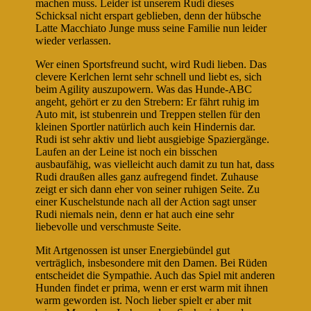
machen muss. Leider ist unserem Rudi dieses
Schicksal nicht erspart geblieben, denn der hübsche
Latte Macchiato Junge muss seine Familie nun leider
wieder verlassen.
Wer einen Sportsfreund sucht, wird Rudi lieben. Das
clevere Kerlchen lernt sehr schnell und liebt es, sich
beim Agility auszupowern. Was das Hunde-ABC
angeht, gehört er zu den Strebern: Er fährt ruhig im
Auto mit, ist stubenrein und Treppen stellen für den
kleinen Sportler natürlich auch kein Hindernis dar.
Rudi ist sehr aktiv und liebt ausgiebige Spaziergänge.
Laufen an der Leine ist noch ein bisschen
ausbaufähig, was vielleicht auch damit zu tun hat, dass
Rudi draußen alles ganz aufregend findet. Zuhause
zeigt er sich dann eher von seiner ruhigen Seite. Zu
einer Kuschelstunde nach all der Action sagt unser
Rudi niemals nein, denn er hat auch eine sehr
liebevolle und verschmuste Seite.
Mit Artgenossen ist unser Energiebündel gut
verträglich, insbesondere mit den Damen. Bei Rüden
entscheidet die Sympathie. Auch das Spiel mit anderen
Hunden findet er prima, wenn er erst warm mit ihnen
warm geworden ist. Noch lieber spielt er aber mit