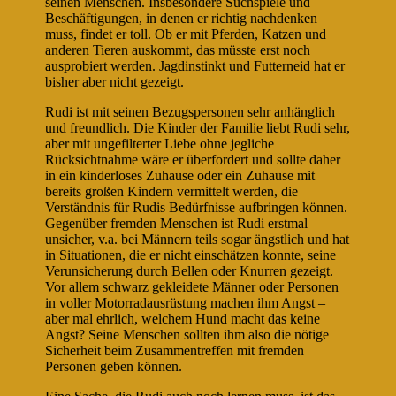
seinen Menschen. Insbesondere Suchspiele und
Beschäftigungen, in denen er richtig nachdenken
muss, findet er toll. Ob er mit Pferden, Katzen und
anderen Tieren auskommt, das müsste erst noch
ausprobiert werden. Jagdinstinkt und Futterneid hat er
bisher aber nicht gezeigt.
Rudi ist mit seinen Bezugspersonen sehr anhänglich
und freundlich. Die Kinder der Familie liebt Rudi sehr,
aber mit ungefilterter Liebe ohne jegliche
Rücksichtnahme wäre er überfordert und sollte daher
in ein kinderloses Zuhause oder ein Zuhause mit
bereits großen Kindern vermittelt werden, die
Verständnis für Rudis Bedürfnisse aufbringen können.
Gegenüber fremden Menschen ist Rudi erstmal
unsicher, v.a. bei Männern teils sogar ängstlich und hat
in Situationen, die er nicht einschätzen konnte, seine
Verunsicherung durch Bellen oder Knurren gezeigt.
Vor allem schwarz gekleidete Männer oder Personen
in voller Motorradausrüstung machen ihm Angst –
aber mal ehrlich, welchem Hund macht das keine
Angst? Seine Menschen sollten ihm also die nötige
Sicherheit beim Zusammentreffen mit fremden
Personen geben können.