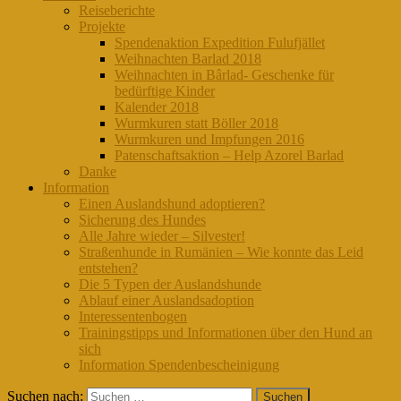
Reiseberichte
Projekte
Spendenaktion Expedition Fulufjället
Weihnachten Barlad 2018
Weihnachten in Bârlad- Geschenke für
bedürftige Kinder
Kalender 2018
Wurmkuren statt Böller 2018
Wurmkuren und Impfungen 2016
Patenschaftsaktion – Help Azorel Barlad
Danke
Information
Einen Auslandshund adoptieren?
Sicherung des Hundes
Alle Jahre wieder – Silvester!
Straßenhunde in Rumänien – Wie konnte das Leid
entstehen?
Die 5 Typen der Auslandshunde
Ablauf einer Auslandsadoption
Interessentenbogen
Trainingstipps und Informationen über den Hund an
sich
Information Spendenbescheinigung
Suchen nach: