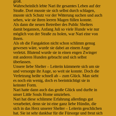
groß.
Wahrscheinlich lebte Nari ihr gesamtes Leben auf der
Straße. Dort musste sie sich selbst durch schlagen,
musste sich Schutz vor der Witterung suchen und auch
sehen, wie sie ihren leeren Magen füllen konnte.
Als dann die neuen Betreiber des Public Shelters
damit begannen, Anfang Juli so viele Hunde wie nur
möglich von der Straße zu holen, war Nari eine von
ihnen.
Als ob die Fangaktion nicht schon schlimm genug
gewesen wäre, wurde sie dabei an einem Auge
verletzt. Blutend wurde sie in einen engen Zwinger
mit anderen Hunden gebracht und sich selbst
überlassen.
Unsere liebe Shelter – Leiterin kümmerte sich um sie
und versorgte ihr Auge, so weit sie konnte. Doch die
Verletzung heilte schnell ab – zum Glück. Man sieht
es noch ein wenig, doch es beeinträchtigt sie in
keinster Form.
Nari hatte dann auch das große Glück und durfte in
unser Little Souls Home umziehen.
Nari hat diese schlimme Erfahrung allerdings gut
verarbeitet, denn sie ist eine ganz liebe Hündin, die
sich in das Herz unserer Shelter – Leiterin geschlichen
hat. Sie ist sehr dankbar für die Fürsorge und freut sich