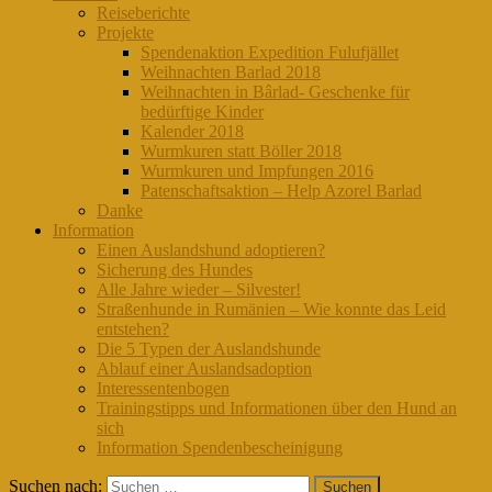
Reiseberichte
Projekte
Spendenaktion Expedition Fulufjället
Weihnachten Barlad 2018
Weihnachten in Bârlad- Geschenke für
bedürftige Kinder
Kalender 2018
Wurmkuren statt Böller 2018
Wurmkuren und Impfungen 2016
Patenschaftsaktion – Help Azorel Barlad
Danke
Information
Einen Auslandshund adoptieren?
Sicherung des Hundes
Alle Jahre wieder – Silvester!
Straßenhunde in Rumänien – Wie konnte das Leid
entstehen?
Die 5 Typen der Auslandshunde
Ablauf einer Auslandsadoption
Interessentenbogen
Trainingstipps und Informationen über den Hund an
sich
Information Spendenbescheinigung
Suchen nach: