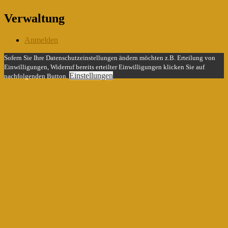
Verwaltung
Anmelden
Sofern Sie Ihre Datenschutzeinstellungen ändern möchten z.B. Erteilung von
Einwilligungen, Widerruf bereits erteilter Einwilligungen klicken Sie auf
Einstellungen
nachfolgenden Button.