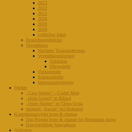
2023
2022
2021
2020
2019
2018
vorherige Jahre
Regenbogenbrücke
Vermittlung
Nächster Transporttermin
Vermittlungsformen
Adoption
Pflegestelle
Vorkontrolle
Schutzgebühr
Interessentenbogen
Shelter
„Casa Seelen“ – Corbii Mari
„Help Azorel“ in Bârlad
„Open Shelter“ in Târgu Ocna
ehemals „Racari“ bei Bukarest
Kastrationsprojekt hope & change
Das Projekt hope & change for Romanian strays
Durchgeführte Spayathons
Aktionen