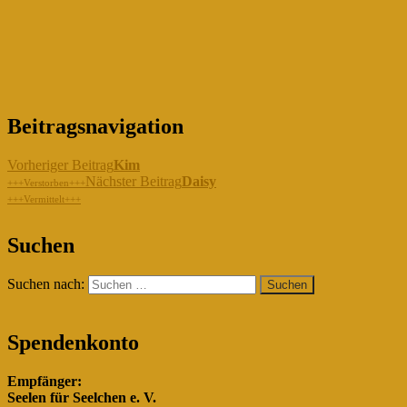
Beitragsnavigation
Vorheriger Beitrag
Kim
Nächster Beitrag
Daisy
+++Verstorben+++
+++Vermittelt+++
"Gemeinsam für die Hunde in
Suchen
Rumänien!"
Suchen nach:
Spendenkonto
Empfänger:
Seelen für Seelchen e. V.